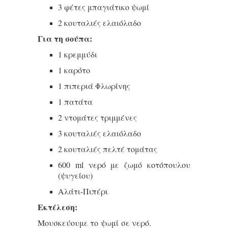
3 φέτες μπαγιάτικο ψωμί
2 κουταλιές ελαιόλαδο
Για τη σούπα:
1 κρεμμύδι
1 καρότο
1 πιπεριά Φλωρίνης
1 πατάτα
2 ντομάτες τριμμένες
3 κουταλιές ελαιόλαδο
2 κουταλιές πελτέ τομάτας
600 ml νερό με ζωμό κοτόπουλου
(ψυγείου)
Αλάτι-Πιπέρι
Εκτέλεση:
Μουσκεύουμε το ψωμί σε νερό.