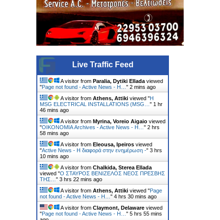
Live Traffic Feed
A visitor from
Paralia, Dytiki Ellada
viewed
"
Page not found - Active News - Η…
"
2 mins ago
A visitor from
Athens, Attiki
viewed "
Η
MSG ELECTRICAL INSTALLATIONS (MSG…
"
1 hr
46 mins ago
A visitor from
Myrina, Voreio Aigaio
viewed
"
ΟΙΚΟΝΟΜΙΑ Archives - Active News - Η…
"
2 hrs
58 mins ago
A visitor from
Eleousa, Ipeiros
viewed
"
Active News - Η διαφορά στην ενημέρωση -
"
3 hrs
10 mins ago
A visitor from
Chalkida, Sterea Ellada
viewed "
Ο ΣΤΑΥΡΟΣ ΒΕΝΙΖΕΛΟΣ ΝΕΟΣ ΠΡΕΣΒΗΣ
ΤΗΣ…
"
3 hrs 22 mins ago
A visitor from
Athens, Attiki
viewed "
Page
not found - Active News - Η…
"
4 hrs 30 mins ago
A visitor from
Claymont, Delaware
viewed
"
Page not found - Active News - Η…
"
5 hrs 55 mins
ago