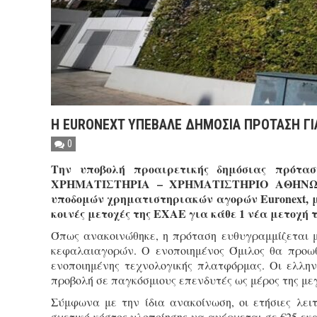
H EURONEXT ΥΠΕΒΑΛΕ ΔΗΜΟΣΙΑ ΠΡΟΤΑΣΗ ΓΙ
0
Την υποβολή προαιρετικής δημόσιας πρότ
ΧΡΗΜΑΤΙΣΤΗΡΙΑ – ΧΡΗΜΑΤΙΣΤΗΡΙΟ ΑΘΗΝΩΝ Α
υποδομών χρηματιστηριακών αγορών Euronext, μ
κοινές μετοχές της ΕΧΑΕ για κάθε 1 νέα μετοχή τ
Όπως ανακοινώθηκε, η πρόταση ευθυγραμμίζεται μ
κεφαλαιαγορών. Ο ενοποιημένος Όμιλος θα προω
ενοποιημένης τεχνολογικής πλατφόρμας. Οι ελλη
προβολή σε παγκόσμιους επενδυτές ως μέρος της μ
Σύμφωνα με την ίδια ανακοίνωση, οι ετήσιες λειτ
σχετικό κόστος υλοποίησης να ανέρχεται σε €25 εκα