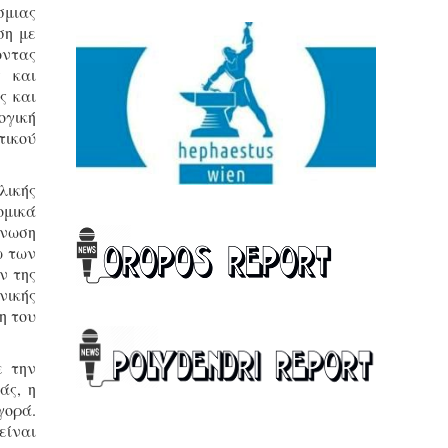
σμιας
ση με
οντας
ς και
ς και
ογική
τικού
λικής
ομικά
ένωση
ω των
ν της
νικής
η του
ε την
άς, η
γορά.
είναι