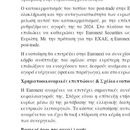
Ο κατακερματισμός του τοπίου του post-trade στην
ολοκλήρωση και την ανταγωνιστικότητα των ευρωπ
μείωση αυτού του κατακερματισμού, με την επέκτα
ρυθμιζόμενες αγορές της το 2024. Στο πλαίσιο του
επιδιώκει να καθιερώσει την Euronext Securitie
Ευρώπη. Με την πρόταση για την ΕΧΑΕ, η Eurone
post-trade.
Η ενοποίηση θα επιτρέψει στην Euronext να συνεχί
κόμβο ανάπτυξης του ομίλου στην ευρύτερη περ
επιδιώξουν να ενισχύσουν τους δεσμούς ανάμεσα σ
αγορά ενέργειας (spot και παράγωγα), και στο ευρωπ
Χρηματοοικονομικές επιπτώσεις & Σχέδιο ενοπο
Η Euronext αναμένει να επιτύχει σημαντικές συ
κεφαλαιαγοράς της. Στόχος είναι η επίτευξη ετήσι
κυρίως μέσω (i) της μετάβασης της ελληνικής διαπ
κεντρικών λειτουργιών. Το κόστος υλοποίησης αυτ
αναμένεται να έχει θετική επίδραση στα κέρδη ανά
των συνεργειών.
Βασικοί όροι της συναλλαγής