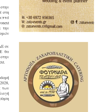
 στην
ά στη
 επτά
onext
α την
δομών
ΑΕ σε
ΑΕ θα
 στην
xt.
οδομή
2028,
ς των
λλαγή
οίηση