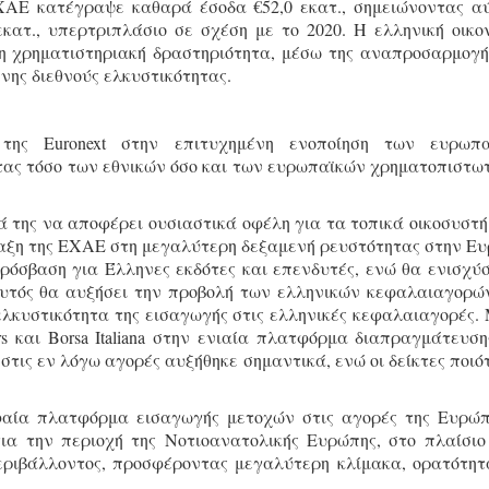
ΕΧΑΕ κατέγραψε καθαρά έσοδα €52,0 εκατ., σημειώνοντας α
κατ., υπερτριπλάσιο σε σχέση με το 2020. Η ελληνική οικο
τη χρηματιστηριακή δραστηριότητα, μέσω της αναπροσαρμογή
νης διεθνούς ελκυστικότητας.
της Euronext στην επιτυχημένη ενοποίηση των ευρωπα
τας τόσο των εθνικών όσο και των ευρωπαϊκών χρηματοπιστω
ητά της να αποφέρει ουσιαστικά οφέλη για τα τοπικά οικοσυστ
ταξη της ΕΧΑΕ στη μεγαλύτερη δεξαμενή ρευστότητας στην Ε
όσβαση για Έλληνες εκδότες και επενδυτές, ενώ θα ενισχύσ
αυτός θα αυξήσει την προβολή των ελληνικών κεφαλαιαγορώ
 ελκυστικότητα της εισαγωγής στις ελληνικές κεφαλαιαγορές.
ørs και Borsa Italiana στην ενιαία πλατφόρμα διαπραγμάτευση
 στις εν λόγω αγορές αυξήθηκε σημαντικά, ενώ οι δείκτες ποιό
φαία πλατφόρμα εισαγωγής μετοχών στις αγορές της Ευρώπ
ια την περιοχή της Νοτιοανατολικής Ευρώπης, στο πλαίσιο
εριβάλλοντος, προσφέροντας μεγαλύτερη κλίμακα, ορατότητ