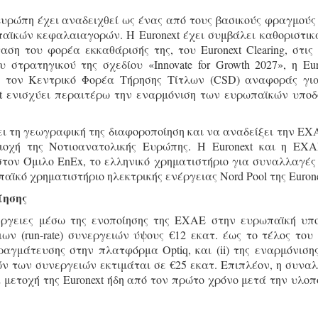
 Ευρώπη έχει αναδειχθεί ως ένας από τους βασικούς φραγμούς
αϊκών κεφαλαιαγορών. Η Euronext έχει συμβάλει καθοριστικ
ση του φορέα εκκαθάρισής της, του Euronext Clearing, στις
 στρατηγικού της σχεδίου «Innovate for Growth 2027», η Eur
s ως τον Κεντρικό Φορέα Τήρησης Τίτλων (CSD) αναφοράς γι
xt ενισχύει περαιτέρω την εναρμόνιση των ευρωπαϊκών υπο
σει τη γεωγραφική της διαφοροποίηση και να αναδείξει την ΕΧ
ιοχή της Νοτιοανατολικής Ευρώπης. Η Euronext και η ΕΧ
τον Όμιλο EnEx, το ελληνικό χρηματιστήριο για συναλλαγές
αϊκό χρηματιστήριο ηλεκτρικής ενέργειας Nord Pool της Eurone
ίησης
νέργειες μέσω της ενοποίησης της ΕΧΑΕ στην ευρωπαϊκή υπ
ων (run-rate) συνεργειών ύψους €12 εκατ. έως το τέλος του 
ραγμάτευσης στην πλατφόρμα Optiq, και (ii) της εναρμόνιση
ών των συνεργειών εκτιμάται σε €25 εκατ. Επιπλέον, η συνα
 μετοχή της Euronext ήδη από τον πρώτο χρόνο μετά την υλοπ