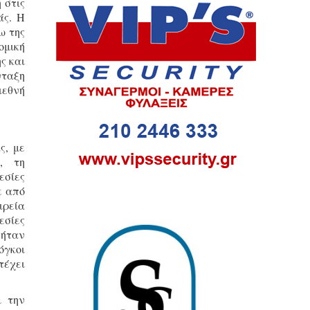
 στις
άς. Η
ω της
ομική
ς και
νταξη
ιεθνή
ς, με
, τη
εσίες
ε από
ιρεία
εσίες
 ήταν
όγκοι
τέχει
ι την