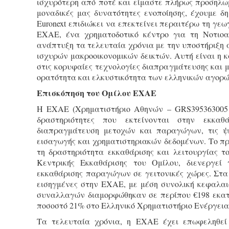
ισχυρότερη από ποτέ και είμαστε πλήρως προσηλωμ
μοναδικές μας δυνατότητες ενοποίησης, έχουμε 
Euronext επιδιώκει να επεκτείνει περαιτέρω τη γε
ΕΧΑΕ, ένα χρηματοδοτικό κέντρο για τη Νοτιοα
ανάπτυξη τα τελευταία χρόνια με την υποστήριξη 
ισχυρών μακροοικονομικών δεικτών. Αυτή είναι η 
στις κορυφαίες τεχνολογίες διαπραγμάτευσης και μ
ορατότητα και ελκυστικότητα των ελληνικών αγορώ
Επισκόπηση του Ομίλου ΕΧΑΕ
Η ΕΧΑΕ (Χρηματιστήριο Αθηνών – GRS395363005 –
δραστηριότητες που εκτείνονται στην εκκαθ
διαπραγμάτευση μετοχών και παραγώγων, τις ψηφ
εισαγωγής και χρηματιστηριακών δεδομένων. Το π
τη δραστηριότητα εκκαθάρισης και λειτουργίας 
Κεντρικής Εκκαθάρισης του Ομίλου, διενεργεί 
εκκαθάρισης παραγώγων σε γειτονικές χώρες. Στα 
εισηγμένες στην ΕΧΑΕ, με μέση συνολική κεφαλαιοπ
συναλλαγών διαμορφώθηκαν σε περίπου €198 εκατ
ποσοστό 21% στο Ελληνικό Χρηματιστήριο Ενέργειας
Τα τελευταία χρόνια, η ΕΧΑΕ έχει επωφεληθεί 