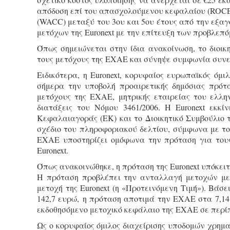
απόδοση επί του απασχολούμενου κεφαλαίου (ROCE
(WACC) μεταξύ του 3ου και 5ου έτους από την εξαγ
μετόχων της Euronext με την επίτευξη των προβλεπ
Όπως σημειώνεται στην ίδια ανακοίνωση, το διοι
τους μετόχους της EXAE και σύνηψε συμφωνία συνερ
Ειδικότερα, η Euronext, κορυφαίος ευρωπαϊκός όμ
σήμερα την υποβολή προαιρετικής δημόσιας πρότ
μετόχους της ΕΧΑΕ, μητρικής εταιρείας του ελλ
διατάξεις του Νόμου 3461/2006. Η Euronext εκκ
Κεφαλαιαγοράς (ΕΚ) και το Διοικητικό Συμβούλιο
σχέδιο του πληροφοριακού δελτίου, σύμφωνα με το
ΕΧΑΕ υποστηρίζει ομόφωνα την πρόταση για του
Euronext.
Όπως ανακοινώθηκε, η πρόταση της Euronext υπόκειτ
Η πρόταση προβλέπει την ανταλλαγή μετοχών με 
μετοχή της Euronext (η «Προτεινόμενη Τιμή»). Βάσει
142,7 ευρώ, η πρόταση αποτιμά την ΕΧΑΕ στα 7,14
εκδοθησόμενο μετοχικό κεφάλαιο της ΕΧΑΕ σε περίπου
Ως ο κορυφαίος όμιλος διαχείρισης υποδομών χρημα