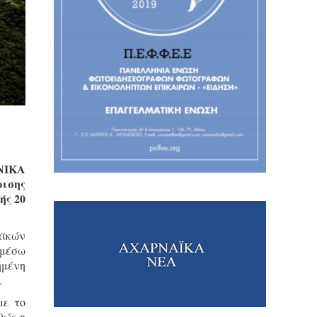
ΝΙΚΑ
ισης
ής 20
αϊκών
 μέσω
ημένη
.
με το
θώς η