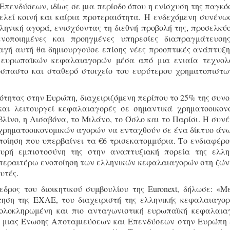
πενδύσεων, ιδίως σε μια περίοδο όπου η ενίσχυση της παγκό
λεί κοινή και καίρια προτεραιότητα. Η ενδεχόμενη συνένω
ηνική αγορά, ενισχύοντας τη διεθνή προβολή της, προσελκύ
νοποιημένες και προηγμένες υπηρεσίες διαπραγμάτευση
αλλαγή αυτή θα δημιουργούσε επίσης νέες προοπτικές ανάπτυξη
 ευρωπαϊκών κεφαλαιαγορών μέσα από μια ενιαία τεχνολ
παστο και σταθερό στοιχείο του ευρύτερου χρηματοπιστω
ότητας στην Ευρώπη, διαχειριζόμενη περίπου το 25% της συνο
και λειτουργεί κεφαλαιαγορές σε σημαντικά χρηματοοικον
λίνο, η Λισαβόνα, το Μιλάνο, το Όσλο και το Παρίσι. Η συν
 χρηματοοικονομικών αγορών να ενταχθούν σε ένα δίκτυο άν
ποίηση που υπερβαίνει τα €6 τρισεκατομμύρια. Το ενδιαφέρο
χυρή εμπιστοσύνη της στην αναπτυξιακή πορεία της ελλη
ν περαιτέρω ενοποίηση των ελληνικών κεφαλαιαγορών στη ζών
υτές.
εδρος του διοικητικού συμβουλίου της Euronext, δήλωσε: «Μ
ηση της ΕΧΑΕ, του διαχειριστή της ελληνικής κεφαλαιαγορ
ο ολοκληρωμένη και πιο ανταγωνιστική ευρωπαϊκή κεφαλαια
ία μιας Ένωσης Αποταμιεύσεων και Επενδύσεων στην Ευρώπη 