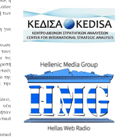
λαίου
ή των
η για
ίνωσε
 τους
ε τις
τροπή
υτούς
ο της
ε την
σεις.
1 νέα
 ήταν
ντικά
ασικό