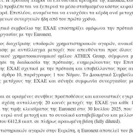
) προβλέπεται να ξεπερνά το μέσο σταθμισμένο κόστος κεφα
ορά. Επιπλέον, αναμένεται να ενισχύσει τα κέρδη ανά μετοχ
όμενων συνεργειών ήδη από τον πρώτο χρόνο.
κητικό συμβούλιο της ΕΧΑΕ υποστηρίζει ομόφωνα την πρότασ
γασίας με την Euronext.
ιλος διαχείρισης υποδομών χρηματιστηριακών αγορών, ανακο
ασης με αντάλλαγμα μετοχές που απευθύνεται προς όλους
ηνικού χρηματοοικονομικού ομίλου ATHEX Group, σύμφωνα μ
ίνησε τη διαδικασία της πρότασης, ενημερώνοντας την Επι
 της ΕΧΑΕ σχετικά με την πρόταση και υποβάλλοντας προς α
 άρθρο 10, παράγραφος 1 του Νόμου. Το Διοικητικό Συμβούλι
ς μετόχους της EXAE και σύνηψε συμφωνία συνεργασίας μ
αι σε ορισμένες συνήθεις προϋποθέσεις και κανονιστικές εγκρί
σχέση ανταλλαγής 20 κοινές μετοχές της ΕΧΑΕ για κάθε 
 της τιμής κλεισίματος της Euronext στις 30 Ιουλίου 2025, που
 ευρώ ανά μετοχή και το συνολικό καταβεβλημένο και μελλο
 €412,8 εκατ. σε πλήρως αραιωμένη βάση (fully diluted).
τιστηριακών αγορών στην Ευρώπη, η Euronext αποτελεί τον β