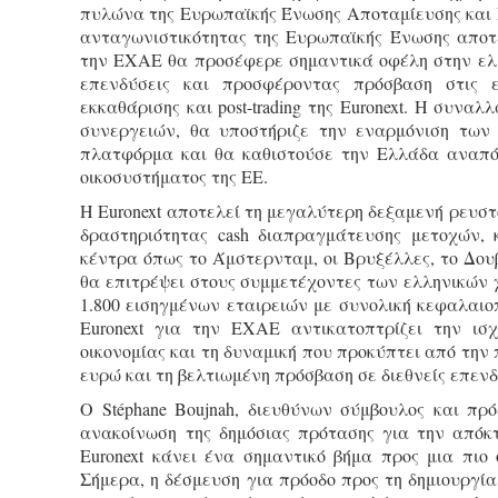
πυλώνα της Ευρωπαϊκής Ένωσης Αποταμίευσης και Ε
ανταγωνιστικότητας της Ευρωπαϊκής Ένωσης αποτε
την ΕΧΑΕ θα προσέφερε σημαντικά οφέλη στην ελλ
επενδύσεις και προσφέροντας πρόσβαση στις ε
εκκαθάρισης και post-trading της Euronext. Η συν
συνεργειών, θα υποστήριζε την εναρμόνιση των
πλατφόρμα και θα καθιστούσε την Ελλάδα αναπόσ
οικοσυστήματος της ΕΕ.
Η Euronext αποτελεί τη μεγαλύτερη δεξαμενή ρευστ
δραστηριότητας cash διαπραγμάτευσης μετοχών, 
κέντρα όπως το Άμστερνταμ, οι Βρυξέλλες, το Δουβ
θα επιτρέψει στους συμμετέχοντες των ελληνικών
1.800 εισηγμένων εταιρειών με συνολική κεφαλαιο
Euronext για την ΕΧΑΕ αντικατοπτρίζει την ισ
οικονομίας και τη δυναμική που προκύπτει από τη
ευρώ και τη βελτιωμένη πρόσβαση σε διεθνείς επενδ
Ο Stéphane Boujnah, διευθύνων σύμβουλος και πρό
ανακοίνωση της δημόσιας πρότασης για την απόκτ
Euronext κάνει ένα σημαντικό βήμα προς μια πι
Σήμερα, η δέσμευση για πρόοδο προς τη δημιουργ