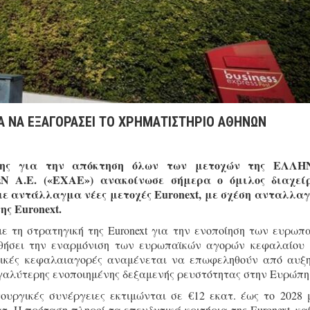
Α ΝΑ ΕΞΑΓΟΡΑΣΕΙ ΤΟ ΧΡΗΜΑΤΙΣΤΗΡΙΟ ΑΘΗΝΩΝ
ασης για την απόκτηση όλων των μετοχών της ΕΛΛΗ
.Ε. («EΧΑE») ανακοίνωσε σήμερα ο όμιλος διαχείρ
ε αντάλλαγμα νέες μετοχές Euronext, με σχέση ανταλλαγ
ης Euronext.
ε τη στρατηγική της Euronext για την ενοποίηση των ευρωπ
θήσει την εναρμόνιση των ευρωπαϊκών αγορών κεφαλαίου
νικές κεφαλαιαγορές αναμένεται να επωφεληθούν από αυξ
εγαλύτερης ενοποιημένης δεξαμενής ρευστότητας στην Ευρώπη
ουργικές συνέργειες εκτιμώνται σε €12 εκατ. έως το 2028 
τ. Η πρόταση πληροί τα επενδυτικά κριτήρια της Euronext, κα