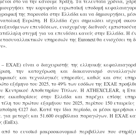
ένοι στο να την κάνουμε πράξη. Τα τελευταία χρόνια, χάρη
δημιουργήσει την κορυφαία ευρωπαϊκή υποδομή κεφαλαιαγορ
ωγραφική της παρουσία στην Ελλάδα και να δημιουργήσει, μέσ
νατολική Ευρώπη. Η Ελλάδα έχει σημειώσει ισχυρή οικον
αυξανόμενων επενδύσεων, ενισχυμένης διεθνούς εμπιστοσύνη
κατάλληλη στιγμή για να επενδύσει κανείς στην Ελλάδα. Η έ
ετασυναλλακτικών υπηρεσιών της Euronext θα ενισχύσει τη δ
ν».
 EXAE) είναι ο διαχειριστής της ελληνικής κεφαλαιαγορά
άριση, την κατοχύρωση και διακανονισμό συναλλαγών
ιακές και τεχνολογικές υπηρεσίες, καθώς και στις υπηρ
ρώτο εξάμηνο του 2025, το 49% των εσόδων της ΕΧΑΕ προήλθ
του Κεντρικού Αποθετηρίου Τίτλων. Η ATHEXCLEAR, η Ετα
τις εκκαθαρίσεις στην Ελλάδα και παρέχει επίσης υπηρ
τέλη του πρώτου εξαμήνου του 2025, περίπου 150 εταιρείες
οίηση €127 δισ. Κατά την ίδια περίοδο, οι μέσοι ημερήσιοι 
. για μετοχές και 51.600 συμβόλαια παραγώγων. Η ΕΧΑΕ κα
 (EnEx).
από το ευνοϊκό μακροοικονομικό περιβάλλον που στηρίζε