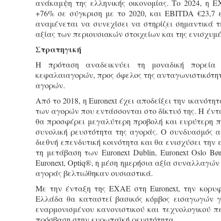
ανάκαμψη της ελληνικής οικονομίας. Το 2024, η 
+76% σε σύγκριση με το 2020, και EBITDA €23,7 ε
αναμένεται να συνεχίσει να στηρίζει σημαντικά 
αξίας των περιουσιακών στοιχείων και της ενισχυμέ
Στρατηγική
Η πρόταση αναδεικνύει τη μοναδική πορεία 
κεφαλαιαγορών, προς όφελος της ανταγωνιστικότη
αγορών.
Από το 2018, η Euronext έχει αποδείξει την ικανότ
των αγορών που εντάσσονται στο δίκτυό της. Η έν
θα προσφέρει μεγαλύτερη προβολή και ευρύτερη πρ
συνολική ρευστότητα της αγοράς. Ο συνδυασμός 
διεθνή επενδυτική κοινότητα και θα ενισχύσει την
τη μετάβαση των Euronext Dublin, Euronext Oslo B
Euronext, Optiq®, η μέση ημερήσια αξία συναλλαγών
αγοράς βελτιώθηκαν ουσιαστικά.
Με την ένταξη της ΕΧΑΕ στη Euronext, την κορυ
Ελλάδα θα καταστεί βασικός κόμβος εισαγωγών γ
εναρμονισμένου κανονιστικού και τεχνολογικού π
πρόσβαση στην ευρωπαϊκή ρευστότητα.