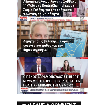
Αβραμόπουλος, μίλησε το Σάββατο
11/7/26 στο KontraChannel και στη
Σοφία Γαλάνη, για την τρέχουσα
πολιτική επικαιρότητα !
Δημήτρης Τζιβελέκης,με όραμα
ευγενές και πάθος για την
δημοσιογραφία !
Ο ΠΑΝΟΣ ΑΒΡΑΜΟΠΟΥΛΟΣ ΣΤΗΝ ΕΡΤ
NEWS ΜΕ ΤΟΝ ΧΡΗΣΤΟ ΝΕΔΟ, ΓΙΑ ΤΗΝ
ΠΟΛΙΤΙΚΗ ΕΠΙΚΑΙΡΟΤΗΤΑ 27-6-26