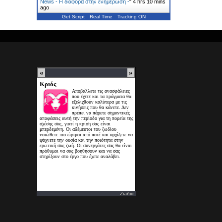
News - Η διαφορά στην ενημέρωση -
"
4 hrs 10 mins
ago
Get Script
Real Time
Tracking ON
Ζωδια