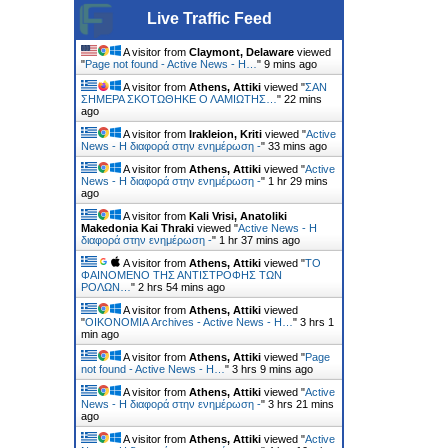
Live Traffic Feed
A visitor from
Claymont, Delaware
viewed
"
Page not found - Active News - Η…
"
9 mins ago
A visitor from
Athens, Attiki
viewed "
ΣΑΝ
ΣΗΜΕΡΑ ΣΚΟΤΩΘΗΚΕ Ο ΛΑΜΙΩΤΗΣ…
"
22 mins
ago
A visitor from
Irakleion, Kriti
viewed "
Active
News - Η διαφορά στην ενημέρωση -
"
33 mins ago
A visitor from
Athens, Attiki
viewed "
Active
News - Η διαφορά στην ενημέρωση -
"
1 hr 29 mins
ago
A visitor from
Kali Vrisi, Anatoliki
Makedonia Kai Thraki
viewed "
Active News - Η
διαφορά στην ενημέρωση -
"
1 hr 37 mins ago
A visitor from
Athens, Attiki
viewed "
ΤΟ
ΦΑΙΝΟΜΕΝΟ ΤΗΣ ΑΝΤΙΣΤΡΟΦΗΣ ΤΩΝ
ΡΟΛΩΝ…
"
2 hrs 54 mins ago
A visitor from
Athens, Attiki
viewed
"
ΟΙΚΟΝΟΜΙΑ Archives - Active News - Η…
"
3 hrs 1
min ago
A visitor from
Athens, Attiki
viewed "
Page
not found - Active News - Η…
"
3 hrs 9 mins ago
A visitor from
Athens, Attiki
viewed "
Active
News - Η διαφορά στην ενημέρωση -
"
3 hrs 21 mins
ago
A visitor from
Athens, Attiki
viewed "
Active