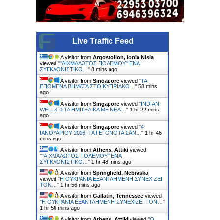
Live Traffic Feed
A visitor from
Argostolion, Ionia Nisia
viewed "
"ΑΙΧΜΑΛΩΤΟΣ ΠΟΛΕΜΟΥ" ΕΝΑ
ΣΥΓΚΛΟΝΙΣΤΙΚΟ…
"
8 mins ago
A visitor from
Singapore
viewed "
ΤΑ
ΕΠΟΜΕΝΑ ΒΗΜΑΤΑ ΣΤΟ ΚΥΠΡΙΑΚΟ…
"
58 mins
ago
A visitor from
Singapore
viewed "
INDIAN
WELLS: ΣΤΑ ΗΜΙΤΕΛΙΚΑ ΜΕ ΝΕΑ…
"
1 hr 22 mins
ago
A visitor from
Singapore
viewed "
4
ΙΑΝΟΥΑΡΙΟΥ 2026: ΤΑ ΓΕΓΟΝΟΤΑ ΣΑΝ…
"
1 hr 46
mins ago
A visitor from
Athens, Attiki
viewed
"
"ΑΙΧΜΑΛΩΤΟΣ ΠΟΛΕΜΟΥ" ΕΝΑ
ΣΥΓΚΛΟΝΙΣΤΙΚΟ…
"
1 hr 48 mins ago
A visitor from
Springfield, Nebraska
viewed "
H ΟΥΚΡΑΝΙΑ ΕΞΑΝΤΛΗΜΕΝΗ ΣΥΝΕΧΙΖΕΙ
ΤΟΝ…
"
1 hr 56 mins ago
A visitor from
Gallatin, Tennessee
viewed
"
H ΟΥΚΡΑΝΙΑ ΕΞΑΝΤΛΗΜΕΝΗ ΣΥΝΕΧΙΖΕΙ ΤΟΝ…
"
1 hr 56 mins ago
A visitor from
Athens, Attiki
viewed "
Ο