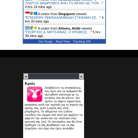
ΠΛΩΤΟΣ ΔΙΑΔΡΟΜΟΣ ΑΠΟ ΤΟ ΑΙΓΑΙΟ ΩΣ ΤΟΝ…
"
4 hrs 14 mins ago
A visitor from
Singapore
viewed
"
ΕΠΙΣΚΕΨΗ ΥΦΕΘΑ ΑΛΚΙΒΙΑΔΗ ΣΤΕΦΑΝΗ ΣΕ…
"
4
hrs 33 mins ago
A visitor from
Athens, Attiki
viewed
"
ΓΕΩΡΓΙΟΣ Δ. ΜΗΤΣΑΙΝΑΣ: Ο ΗΡΩΙΚΟΣ…
"
5 hrs
39 mins ago
Get Script
Real Time
Tracking ON