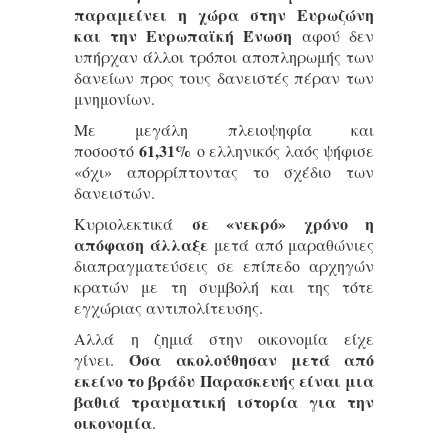
παραμείνει η χώρα στην Ευρωζώνη
και την Ευρωπαϊκή Ένωση
αφού δεν
υπήρχαν άλλοι τρόποι αποπληρωμής των
δανείων προς τους δανειστές πέραν των
μνημονίων.
Με μεγάλη πλειοψηφία και
61,31%
ποσοστό
ο ελληνικός λαός ψήφισε
«όχι» απορρίπτοντας το σχέδιο των
δανειστών.
σε «νεκρό» χρόνο η
Κυριολεκτικά
απόφαση άλλαξε
μετά από μαραθώνιες
διαπραγματεύσεις σε επίπεδο αρχηγών
κρατών με τη συμβολή και της τότε
εγχώριας αντιπολίτευσης.
Αλλά η ζημιά στην οικονομία είχε
Όσα ακολούθησαν μετά από
γίνει.
εκείνο το βράδυ Παρασκευής είναι μια
βαθιά τραυματική ιστορία για την
οικονομία
.