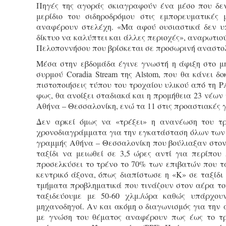
Πηγές της αγοράς σκιαγραφούν ένα μέσο που δεν
μερίδιο του σιδηροδρόμου στις εμπορευματικές
αναφέρουν στελέχη. «Μα αφού ουσιαστικά δεν υπ
δίκτυο να καλύπτει και άλλες περιοχές», αναρωτιο
Πελοποννήσου που βρίσκεται σε προσωρινή αναστολ
Μέσα στην εβδομάδα έγινε γνωστή η άφιξη στο μηχ
συρμού Coradia Stream της Alstom, που θα κάνει δ
πιστοποιήσεις τύπου του τροχαίου υλικού από τη Ρ
φως, θα ανοίξει σταδιακά και η προμήθεια 23 νέων
Αθήνα – Θεσσαλονίκη, ενώ τα 11 στις προαστιακές 
Δεν αρκεί όμως να «τρέξει» η ανανέωση του τρ
χρονοδιαγράμματα για την εγκατάσταση όλων των 
γραμμής Αθήνα – Θεσσαλονίκη που βούλιαξαν στον β
ταξίδι να μειωθεί σε 3,5 ώρες αντί για περίπο
προσελκύσει το τρένο το 70% των επιβατών που τ
κεντρικό άξονα, όπως διαπίστωσε η «Κ» σε ταξίδ
τμήματα προβληματικά που τινάζουν στον αέρα το
ταξιδεύουμε με 50-60 χλμ./ώρα καθώς υπάρχου
μηχανοδηγοί. Αν και ακόμη ο διαγωνισμός για την 
με γνώση του θέματος αναφέρουν πως έως το τρί