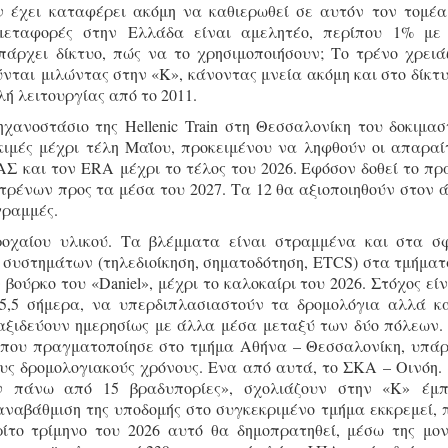
 έχει καταφέρει ακόμη να καθιερωθεί σε αυτόν τον τομέα
 μεταφορές στην Ελλάδα είναι αμελητέο, περίπου 1% με
άρχει δίκτυο, πώς να το χρησιμοποιήσουν; Το τρένο χρειά
ύνται μιλώντας στην «Κ», κάνοντας μνεία ακόμη και στο δίκτυ
ή λειτουργίας από το 2011.
ανοστάσιο της Hellenic Train στη Θεσσαλονίκη του δοκιμασ
οκιμές μέχρι τέλη Μαΐου, προκειμένου να ληφθούν οι απαραί
ΑΣ και τον ERA μέχρι το τέλος του 2026. Εφόσον δοθεί το πρ
 τρένων προς τα μέσα του 2027. Τα 12 θα αξιοποιηθούν στον 
γραμμές.
οχαίου υλικού. Τα βλέμματα είναι στραμμένα και στα σ
συστημάτων (τηλεδιοίκηση, σηματοδότηση, ETCS) στα τμήματ
ούρκο του «Daniel», μέχρι το καλοκαίρι του 2026. Στόχος είν
υ 5,5 σήμερα, να υπερδιπλασιαστούν τα δρομολόγια αλλά κ
αξιδεύουν ημερησίως με άλλα μέσα μεταξύ των δύο πόλεων.
ι που πραγματοποίησε στο τμήμα Αθήνα – Θεσσαλονίκη, υπά
υς δρομολογιακούς χρόνους. Ενα από αυτά, το ΣΚΑ – Οινόη.
ν πάνω από 15 βραδυπορίες», σχολιάζουν στην «Κ» έμπ
αναβάθμιση της υποδομής στο συγκεκριμένο τμήμα εκκρεμεί, 
το τρίμηνο του 2026 αυτό θα δημοπρατηθεί, μέσω της μο