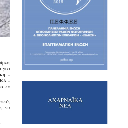
όμως
ο για
κη –
ΣΚΑ –
τα εν
τικές
ος να
.