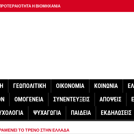
ΠΡΟΤΕΡΑΙΟΤΗΤΑ Η ΒΙΟΜΗΧΑΝΙΑ
ΟΝ ΣΠΟΥΔΑΙΟΤΕΡΟ ΕΡΜΗΝΕΥΤΗ ΛΑΚΗ ΧΑΛΚΙΑ –
ΑΦΕΙΟ ΑΘΗΝΩΝ
ΟΙΓΕΙ Η ΠΛΑΤΦΟΡΜΑ
ΓΟΝΟΤΑ ΣΑΝ ΣΗΜΕΡΑ
ΑΚΟΙΝΩΣΕ Ο ΜΗΤΣΟΤΑΚΗΣ ΓΙΑ ΤΟΥΣ ΠΥΡΟΠΛΗΚΤΟΥΣ
ΙΣ ΠΥΡΟΠΛΗΚΤΕΣ ΠΕΡΙΟΧΕΣ ΤΗΣ ΔΥΤΙΚΗΣ ΑΤΤΙΚΗΣ – ΣΤΟ
ΝΗ
ΓΕΩΠΟΛΙΤΙΚΗ
ΟΙΚΟΝΟΜΙΑ
ΚΟΙΝΩΝΙΑ
Ε
ΕΛΟΣ ΤΟΥΡΝΑΣ
ΟΝ
ΟΜΟΓΕΝΕΙΑ
ΣΥΝΕΝΤΕΥΞΕΙΣ
ΑΠΟΨΕΙΣ
ΗΝΑΣ ΕΡΕΥΝΗΤΗΣ ΣΤΗ ΔΑΝΙΑ ΣΧΕΔΙΑΖΕΙ DRONE ΓΙΑ ΤΗ
ΥΧΟΛΟΓΙΑ
ΨΥΧΑΓΩΓΙΑ
ΠΑΙΔΕΙΑ
ΕΚΔΗΛΩΣΕΙΣ
ΓΟΝΟΤΑ ΣΑΝ ΣΗΜΕΡΑ
ΑΜΕΝΕΙ ΤΟ ΤΡΕΝΟ ΣΤΗΝ ΕΛΛΑΔΑ