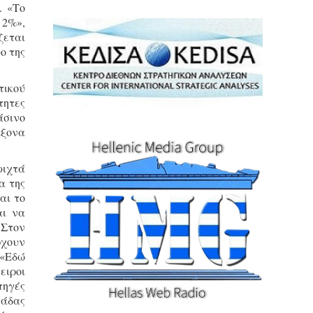
. «Το
 2%»,
ζεται
ο της
τικού
τητες
άσινο
άξονα
φιχτά
α της
αι το
αι να
 Στον
ρχουν
 «Εδώ
ειροι
πηγές
νάδας