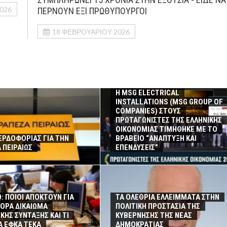
026
ΠΕΡΝΟΥΝ ΕΞΙ ΠΡΩΘΥΠΟΥΡΓΟΙ
18 ΦΕΒΡΟΥΑΡΊΟΥ 2026
Η MSG ELECTRICAL
INSTALLATIONS (MSG GROUP ΟF
COMPANIES) ΣΤΟΥΣ
ΠΡΩΤΑΓΩΝΙΣΤΕΣ ΤΗΣ ΕΛΛΗΝΙΚΗΣ
ΟΙΚΟΝΟΜΙΑΣ ΤΙΜΗΘΗΚΕ ΜΕ ΤΟ
ΕΡΔΟΦΟΡΙΑΣ ΓΙΑ ΤΗΝ
ΒΡΑΒΕΙΟ “ΑΝΑΠΤΥΞΗ ΚΑΙ
 ΠΕΙΡΑΙΩΣ
ΕΠΕΝΔΥΣΕΙΣ”
: ΠΟΙΟΙ ΑΠΟΚΤΟΥΝ ΓΙΑ
ΤΑ ΟΛΕΘΡΙΑ ΕΛΛΕΙΜΜΑΤΑ ΣΤΗΝ
ΟΡΑ ΔΙΚΑΙΩΜΑ
ΠΟΛΙΤΙΚΗ ΠΡΟΣΤΑΣΙΑ ΤΗΣ
ΚΗΣ ΣΥΝΤΑΞΗΣ ΚΑΙ ΤΙ
ΚΥΒΕΡΝΗΣΗΣ ΤΗΣ ΝΕΑΣ
ΙΑ ΕΦΚΑ ΤΕΚΑ
ΔΗΜΟΚΡΑΤΙΑΣ