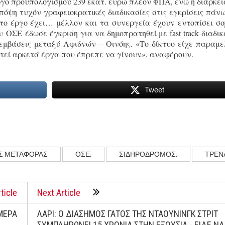
ργο προϋπολογισμού 239 εκατ. ευρώ πλέον ΦΠΑ, ενώ η διάρκει
πόψη τυχόν γραφειοκρατικές διαδικασίες στις εγκρίσεις πάνω
το έργο έχει… μέλλον και τα συνεργεία έχουν εντοπίσει σ
 ΟΣΕ έδωσε έγκριση για να δημοπρατηθεί με fast track διαδικ
εμβάσεις μεταξύ Αφιδνών – Οινόης. «Το δίκτυο είχε παραμε
ευτεί αρκετά έργα που έπρεπε να γίνουν», αναφέρουν.
Tweet
Σ ΜΕΤΑΦΟΡΑΣ
ΟΣΕ.
ΣΙΔΗΡΟΔΡΟΜΟΣ.
ΤΡΕΝ
ticle
Next Article
ΜΕΡΑ
ΛΑΡΙ: Ο ΔΙΑΣΗΜΟΣ ΓΑΤΟΣ ΤΗΣ ΝΤΑΟΥΝΙΝΓΚ ΣΤΡΙΤ
ΣΥΜΠΛΗΡΩΝΕΙ 15 ΧΡΟΝΙΑ ΣΤΗΝ ΕΞΟΥΣΙΑ - ΕΙΔΕ ΝΑ