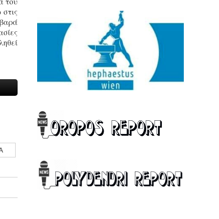
ά του
 στις
οβαρά
ασίες
ληθεί
Α