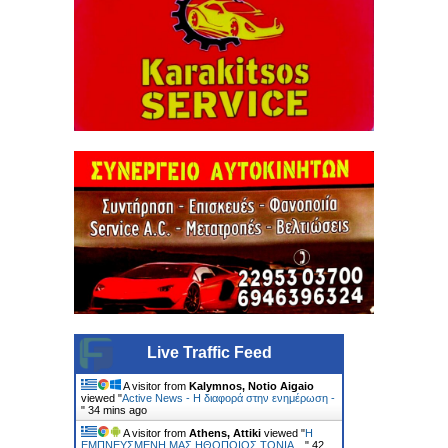
Live Traffic Feed
A visitor from
Kalymnos, Notio Aigaio
viewed "
Active News - Η διαφορά στην ενημέρωση -
"
34 mins ago
A visitor from
Athens, Attiki
viewed "
Η
ΕΜΠΝΕΥΣΜΕΝΗ ΜΑΣ ΗΘΟΠΟΙΟΣ ΤΟΝΙΑ…
"
42