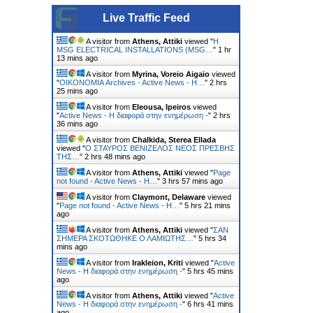
Live Traffic Feed
A visitor from
Athens, Attiki
viewed "
Η
MSG ELECTRICAL INSTALLATIONS (MSG…
"
1 hr
13 mins ago
A visitor from
Myrina, Voreio Aigaio
viewed
"
ΟΙΚΟΝΟΜΙΑ Archives - Active News - Η…
"
2 hrs
25 mins ago
A visitor from
Eleousa, Ipeiros
viewed
"
Active News - Η διαφορά στην ενημέρωση -
"
2 hrs
36 mins ago
A visitor from
Chalkida, Sterea Ellada
viewed "
Ο ΣΤΑΥΡΟΣ ΒΕΝΙΖΕΛΟΣ ΝΕΟΣ ΠΡΕΣΒΗΣ
ΤΗΣ…
"
2 hrs 48 mins ago
A visitor from
Athens, Attiki
viewed "
Page
not found - Active News - Η…
"
3 hrs 57 mins ago
A visitor from
Claymont, Delaware
viewed
"
Page not found - Active News - Η…
"
5 hrs 21 mins
ago
A visitor from
Athens, Attiki
viewed "
ΣΑΝ
ΣΗΜΕΡΑ ΣΚΟΤΩΘΗΚΕ Ο ΛΑΜΙΩΤΗΣ…
"
5 hrs 34
mins ago
A visitor from
Irakleion, Kriti
viewed "
Active
News - Η διαφορά στην ενημέρωση -
"
5 hrs 45 mins
ago
A visitor from
Athens, Attiki
viewed "
Active
News - Η διαφορά στην ενημέρωση -
"
6 hrs 41 mins
ago