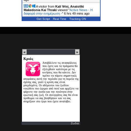
A visitor from
Kali Vrisi, Anatoliki
Makedonia Kai Thraki
viewed "
Active News - Η
διαφορά στην ενημέρωση -
"
6 hrs 49 mins ago
Get Script
Real Time
Tracking ON
Ζωδια