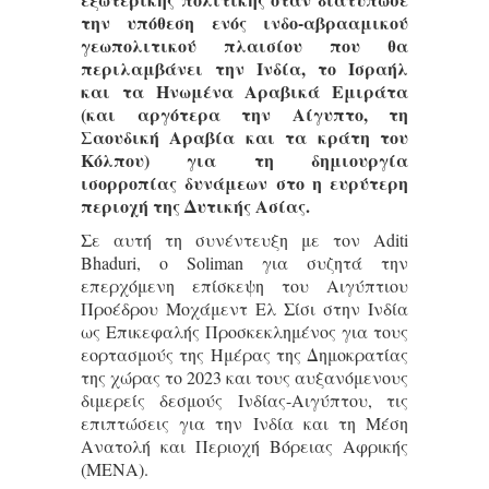
την υπόθεση ενός ινδο-αβρααμικού
γεωπολιτικού πλαισίου που θα
περιλαμβάνει την Ινδία, το Ισραήλ
και τα Ηνωμένα Αραβικά Εμιράτα
(και αργότερα την Αίγυπτο, τη
Σαουδική Αραβία και τα κράτη του
Κόλπου) για τη δημιουργία
ισορροπίας δυνάμεων στο η ευρύτερη
περιοχή της Δυτικής Ασίας.
Σε αυτή τη συνέντευξη με τον Aditi
Bhaduri, ο Soliman για συζητά την
επερχόμενη επίσκεψη του Αιγύπτιου
Προέδρου Μοχάμεντ Ελ Σίσι στην Ινδία
ως Επικεφαλής Προσκεκλημένος για τους
εορτασμούς της Ημέρας της Δημοκρατίας
της χώρας το 2023 και τους αυξανόμενους
διμερείς δεσμούς Ινδίας-Αιγύπτου, τις
επιπτώσεις για την Ινδία και τη Μέση
Ανατολή και Περιοχή Βόρειας Αφρικής
(MENA).