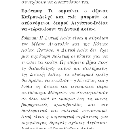
συνεχίσουν να αναπτύσσονται.
Ερώτηση: Τι σημαίνει ο άξονας
Καΐρου-Δελχί και πώς μπορούν οι
αυξανόμενοι δεσμοί Αιγύπτου-Ινδίας
να «εδραιώσουν τη Δυτική Ασία»;
Soliman: Η Δυτική Ασία είναι η σύγκλιση
της Μέσης Ανατολής και της Νότιας
Ασίας. Ωστόσο, η Δυτική Ασία δεν έχει
μια ευρύτερη πολιτική οντότητα για να
ενώσει τα κράτη. Ως επόμενο βήμα προς
τη θεσμοθέτηση αυτού του συστήματος
της Δυτικής Ασίας, τα εξωτερικά κράτη
θα πρέπει να ενωθούν – η Αίγυπτος και η
Ινδία ως δυτικά και ανατολικά άκρα
αντίστοιχα. Μπορούν να συνεργαστούν
σε όλα, από το εμπόριο έως τις κοινές
βιομηχανικές πρωτοβουλίες και τον
διπλωματικό και πολιτικό συντονισμό.
Αυτή είναι η στρατηγική περίπτωση για
ισχυρότερες διμερείς σχέσεις Αιγύπτου-
Ινδίας ή του «Άξονα Καΐρου-Δελχί».