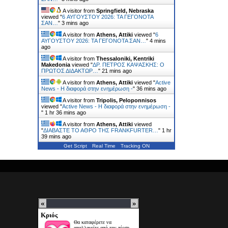
A visitor from
Springfield, Nebraska
viewed "
6 ΑΥΓΟΥΣΤΟΥ 2026: ΤΑ ΓΕΓΟΝΟΤΑ
ΣΑΝ…
"
3 mins ago
A visitor from
Athens, Attiki
viewed "
6
ΑΥΓΟΥΣΤΟΥ 2026: ΤΑ ΓΕΓΟΝΟΤΑ ΣΑΝ…
"
4 mins
ago
A visitor from
Thessaloniki, Kentriki
Makedonia
viewed "
ΔΡ. ΠΕΤΡΟΣ ΚΑΨΑΣΚΗΣ: Ο
ΠΡΩΤΟΣ ΔΙΔΑΚΤΩΡ…
"
21 mins ago
A visitor from
Athens, Attiki
viewed "
Active
News - Η διαφορά στην ενημέρωση -
"
36 mins ago
A visitor from
Tripolis, Peloponnisos
viewed "
Active News - Η διαφορά στην ενημέρωση -
"
1 hr 36 mins ago
A visitor from
Athens, Attiki
viewed
"
ΔΙΑΒΑΣΤΕ ΤΟ ΑΘΡΟ ΤΗΣ FRΑΝKFURTER…
"
1 hr
39 mins ago
Get Script
Real Time
Tracking ON