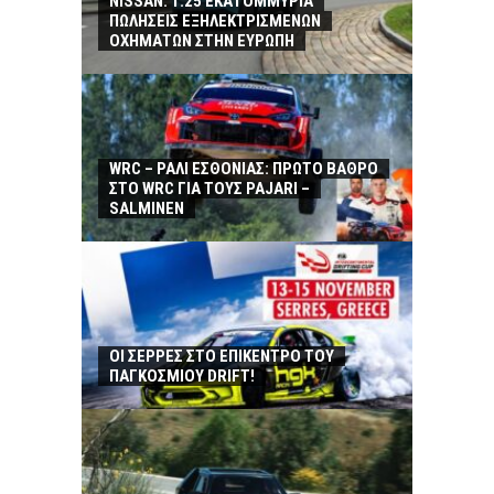
NISSAN: 1.25 ΕΚΑΤΟΜΜΥΡΙΑ
ΠΩΛΗΣΕΙΣ ΕΞΗΛΕΚΤΡΙΣΜΕΝΩΝ
ΟΧΗΜΑΤΩΝ ΣΤΗΝ ΕΥΡΩΠΗ
WRC – ΡΑΛΙ ΕΣΘΟΝΙΑΣ: ΠΡΩΤΟ ΒΑΘΡΟ
ΣΤΟ WRC ΓΙΑ ΤΟΥΣ PAJARI –
SALMINEN
ΟΙ ΣΕΡΡΕΣ ΣΤΟ ΕΠΙΚΕΝΤΡΟ ΤΟΥ
ΠΑΓΚΟΣΜΙΟΥ DRIFT!