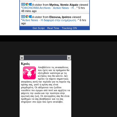
A visitor from
Myrina, Voreio Aigaio
viewed
"
ΟΙΚΟΝΟΜΙΑ Archives - Active News - Η…
"
5 hrs
48 mins ago
A visitor from
Eleousa, Ipeiros
viewed
"
Active News - Η διαφορά στην ενημέρωση -
"
6 hrs
ago
Get Script
Real Time
Tracking ON