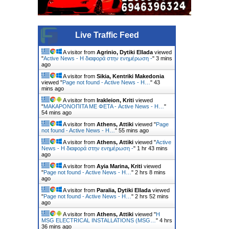
Live Traffic Feed
A visitor from
Agrinio, Dytiki Ellada
viewed
"
Active News - Η διαφορά στην ενημέρωση -
"
3 mins
ago
A visitor from
Sikia, Kentriki Makedonia
viewed "
Page not found - Active News - Η…
"
43
mins ago
A visitor from
Irakleion, Kriti
viewed
"
ΜΑΚΑΡΟΝΟΠΙΤΑ ΜΕ ΦΕΤΑ - Active News - Η…
"
54 mins ago
A visitor from
Athens, Attiki
viewed "
Page
not found - Active News - Η…
"
55 mins ago
A visitor from
Athens, Attiki
viewed "
Active
News - Η διαφορά στην ενημέρωση -
"
1 hr 43 mins
ago
A visitor from
Ayia Marina, Kriti
viewed
"
Page not found - Active News - Η…
"
2 hrs 8 mins
ago
A visitor from
Paralia, Dytiki Ellada
viewed
"
Page not found - Active News - Η…
"
2 hrs 52 mins
ago
A visitor from
Athens, Attiki
viewed "
Η
MSG ELECTRICAL INSTALLATIONS (MSG…
"
4 hrs
36 mins ago