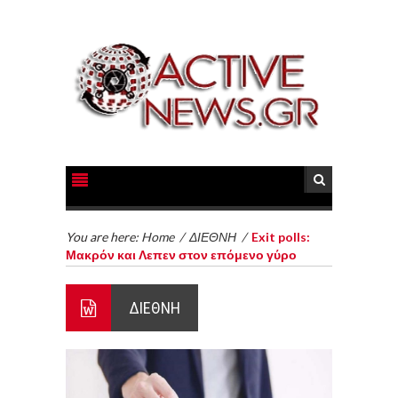
You are here:
Home
/
ΔΙΕΘΝΗ
/
Exit polls:
Μακρόν και Λεπεν στον επόμενο γύρο
ΔΙΕΘΝΗ