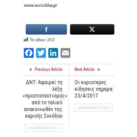
www.euro2day.gr
Το είδαν:
253
Facebook
Twitter
LinkedIn
Email
Previous Article
Next Article
ΔΝΤ: Aφαιρεί τη
Οι κυριοτερες
λέξη
ειδησεις σημερα:
«προστατευτισμός»
23/4/2017
από το τελικό
24 ΑΠΡΙΛΊΟΥ 2017
ανακοινωθέν της
εαρινής Συνόδου
23 ΑΠΡΙΛΊΟΥ 2017