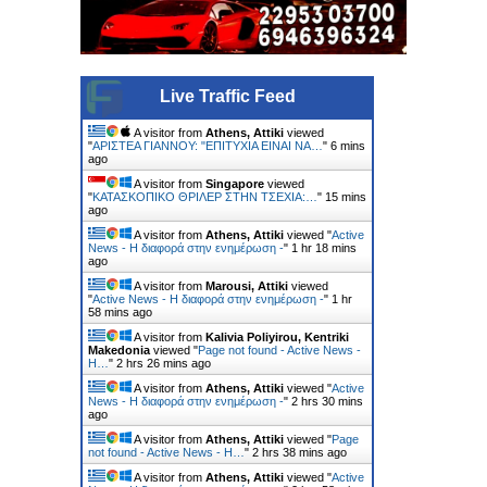
Live Traffic Feed
A visitor from
Athens, Attiki
viewed
"
ΑΡΙΣΤΕΑ ΓΙΑΝΝΟΥ: "ΕΠΙΤΥΧΙΑ ΕΙΝΑΙ ΝΑ…
"
6 mins
ago
A visitor from
Singapore
viewed
"
ΚΑΤΑΣΚΟΠΙΚΟ ΘΡΙΛΕΡ ΣΤΗΝ ΤΣΕΧΙΑ:…
"
15 mins
ago
A visitor from
Athens, Attiki
viewed "
Active
News - Η διαφορά στην ενημέρωση -
"
1 hr 18 mins
ago
A visitor from
Marousi, Attiki
viewed
"
Active News - Η διαφορά στην ενημέρωση -
"
1 hr
58 mins ago
A visitor from
Kalivia Poliyirou, Kentriki
Makedonia
viewed "
Page not found - Active News -
Η…
"
2 hrs 26 mins ago
A visitor from
Athens, Attiki
viewed "
Active
News - Η διαφορά στην ενημέρωση -
"
2 hrs 30 mins
ago
A visitor from
Athens, Attiki
viewed "
Page
not found - Active News - Η…
"
2 hrs 38 mins ago
A visitor from
Athens, Attiki
viewed "
Active