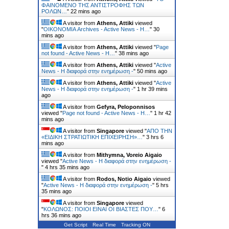
ΦΑΙΝΟΜΕΝΟ ΤΗΣ ΑΝΤΙΣΤΡΟΦΗΣ ΤΩΝ
ΡΟΛΩΝ…
"
22 mins ago
A visitor from
Athens, Attiki
viewed
"
ΟΙΚΟΝΟΜΙΑ Archives - Active News - Η…
"
30
mins ago
A visitor from
Athens, Attiki
viewed "
Page
not found - Active News - Η…
"
38 mins ago
A visitor from
Athens, Attiki
viewed "
Active
News - Η διαφορά στην ενημέρωση -
"
50 mins ago
A visitor from
Athens, Attiki
viewed "
Active
News - Η διαφορά στην ενημέρωση -
"
1 hr 39 mins
ago
A visitor from
Gefyra, Peloponnisos
viewed "
Page not found - Active News - Η…
"
1 hr 42
mins ago
A visitor from
Singapore
viewed "
ΑΠΟ ΤΗΝ
«ΕΙΔΙΚΗ ΣΤΡΑΤΙΩΤΙΚΗ ΕΠΙΧΕΙΡΗΣΗ»…
"
3 hrs 6
mins ago
A visitor from
Mithymna, Voreio Aigaio
viewed "
Active News - Η διαφορά στην ενημέρωση -
"
4 hrs 35 mins ago
A visitor from
Rodos, Notio Aigaio
viewed
"
Active News - Η διαφορά στην ενημέρωση -
"
5 hrs
35 mins ago
A visitor from
Singapore
viewed
"
ΚΟΛΩΝΟΣ: ΠΟΙΟΙ ΕΙΝΑΙ ΟΙ ΒΙΑΣΤΕΣ ΠΟΥ…
"
6
hrs 36 mins ago
Get Script
Real Time
Tracking ON