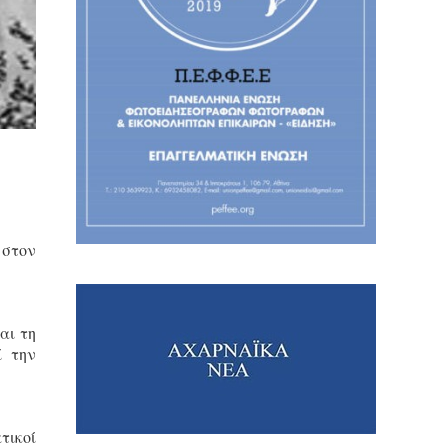
 στον
αι τη
ί την
τικοί