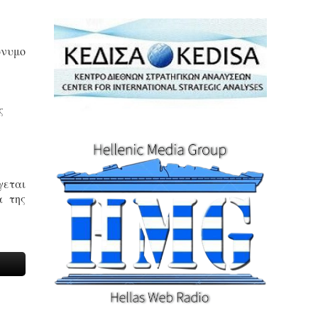
ώνυμο
ς
γεται
α της