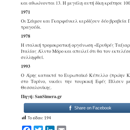
και αθωώνονται 13. Η μεγάλη αυτή δίκη κράτησε 100
1971
Οι Σάιμον και Γκαρφάνκελ κερδίζουν δύο βραβεία Γκ
τραγούδι.
1978
Η ιταλική τρομοκρατική οργάνωση «Ερυθρές Ταξια
Ιταλίας Άλντο Μόρο και απειλεί ότι θα τον εκτελέ
συλληφθεί.
1993
Ο Άρης κατακτά το Ευρωπαϊκό Κύπελλο (πρώην Κύ
στο Τορίνο, νικάει την τουρκική Εφές Πίλσεν μ
Θεσσαλονίκης.
Πηγή: SanSimera.gr
Share on Facebook
Το είδαν:
194