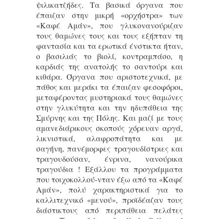
ψιλικατζήδες. Τα βασικά όργανα που
έπαιζαν στην μικρή «ορχήστρα» των
«Καφέ Αμάν», που γλυκονανούριζαν
τους θαμώνες τους και τους εξήπταν τη
φαντασία και τα ερωτικά ένστικτα ήταν,
ο βασιλιάς το βιολί, κοντραμπάσο, η
καρδιάς της ανατολής το σαντούρι και
κιθάρα. Όργανα που αριστοτεχνικά, με
πάθος και μεράκι τα έπαιζαν φεσοφόροι,
μεταφέροντας μυστηριακά τους θαμώνες
στην γλυκύτητα και την ηδυπάθεια της
Σμύρνης και της Πόλης. Και μαζί με τους
αμανεδιάρικους σκοπούς χόρευαν αργά,
λικνιστικά, αλαφροπάτητα και με
σαγήνη, πανέμορφες τραγουδίστριες και
τραγουδούσαν, ένρινα, νανούρικα
τραγούδια ! Εξάλλου τα προγράμματα
που τοιχοκολλού-νταν έξω από τα «Καφέ
Αμάν», πολύ χαρακτηριστικά για το
καλλιτεχνικό «μενού», προϊδέαζαν τους
διάστικτους από περιπάθεια πελάτες