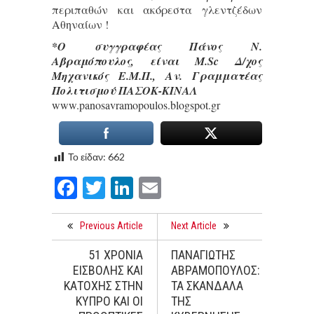
περιπαθών και ακόρεστα γλεντζέδων
Αθηναίων !
*Ο συγγραφέας Πάνος Ν.
Αβραμόπουλος, είναι M.Sc Δ/χος
Μηχανικός Ε.Μ.Π., Αν. Γραμματέας
Πολιτισμού ΠΑΣΟΚ-ΚΙΝΑΛ
www.panosavramopoulos.blogspot.gr
Το είδαν:
662
Facebook
Twitter
LinkedIn
Email
Previous Article
Next Article
51 ΧΡΟΝΙΑ
ΠΑΝΑΓΙΩΤΗΣ
ΕΙΣΒΟΛΗΣ ΚΑΙ
ΑΒΡΑΜΟΠΟΥΛΟΣ:
ΚΑΤΟΧΗΣ ΣΤΗΝ
ΤΑ ΣΚΑΝΔΑΛΑ
ΚΥΠΡΟ ΚΑΙ ΟΙ
ΤΗΣ