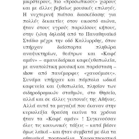
μικρότερους, πιο «προσωπικούς» χώρους
και με άλλες βεβαίως μουσικές επιλογές.
Η νυχτερινή πιάτσα διασκέδασης για
πολλές δεκαετίες στον εικοστό αιώνα,
ήταν στους υγρούς παριλίσους κήπους,
στην ζώνη δηλαδή από το Παναθηναϊκό
Στάδιο μέχρι την οδό Καλλιρρόης, όπου
υπήρχαν διάσπαρτα πληθώρα
αναψυκτηρίων, θεάτρων και «Καφέ
αμάν» – αμανεδιάρικα καφεζυθοπωλεία,
με ανατολίτικη μουσική και παράσταση –
show από πανέμορφες «χανούμισες».
Συνάμα υπήρχαν και πάμπολα ωδικά
καφενεία και ζυθοπωλεία, πλησίον των
σιδηροδρομικών σταθμών, στο Θησείο,
αλλά και σε άλλες γειτονιές της Αθήνας.
Αλλά αυτά τα μαγαζιά που έκαναν στην
κυριολεξία θραύση εκείνα τα χρόνια
ήταν τα «Καφέ αμάν» ! Συγκινούσαν
όλες τις κοινωνικές τάξεις – κατά βάσιν
όμως λαϊκά – και ήταν συμβατά με όλα τα
αθηναϊκά πορτοφόλια. Χαρακτηριστικό