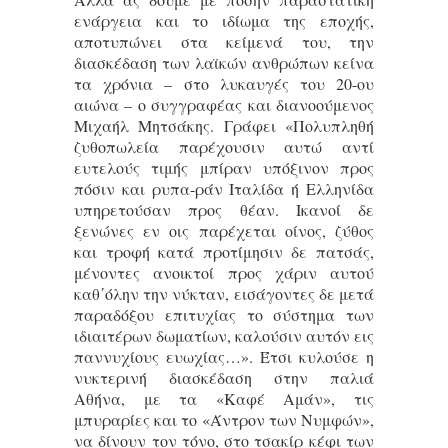
ενάργεια και το ιδίωμα της εποχής,
αποτυπώνει στα κείμενά του, την
διασκέδαση των λαϊκών ανθρώπων κείνα
τα χρόνια – στο λυκαυγές του 20-ου
αιώνα – ο συγγραφέας και διανοούμενος
Μιχαήλ Μητσάκης. Γράφει «Πολυπληθή
ζυθοπωλεία παρέχουσιν αυτώ αντί
ευτελούς τιμής μπίραν υπόξινον προς
πόσιν και ρυπα-ράν Ιταλίδα ή Ελληνίδα
υπηρετούσαν προς θέαν. Ικανοί δε
ξενώνες εν οις παρέχεται οίνος, ζύθος
και τροφή κατά προτίμησιν δε πατσάς,
μένοντες ανοικτοί προς χάριν αυτού
καθ΄όλην την νύκταν, εισάγοντες δε μετά
παραδόξου επιτυχίας το σύστημα των
ιδιαιτέρων δωματίων, καλούσιν αυτόν εις
παννυχίους ευωχίας…». Έτσι κυλούσε η
νυκτερινή διασκέδαση στην παλιά
Αθήνα, με τα «Καφέ Αμάν», τις
μπυραρίες και το «Άντρον των Νυμφών»,
να δίνουν τον τόνο, στο τσακίρ κέφι των