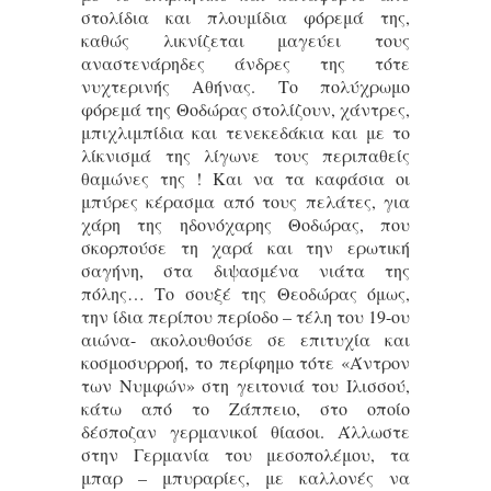
στολίδια και πλουμίδια φόρεμά της,
καθώς λικνίζεται μαγεύει τους
αναστενάρηδες άνδρες της τότε
νυχτερινής Αθήνας. Το πολύχρωμο
φόρεμά της Θοδώρας στολίζουν, χάντρες,
μπιχλιμπίδια και τενεκεδάκια και με το
λίκνισμά της λίγωνε τους περιπαθείς
θαμώνες της ! Και να τα καφάσια οι
μπύρες κέρασμα από τους πελάτες, για
χάρη της ηδονόχαρης Θοδώρας, που
σκορπούσε τη χαρά και την ερωτική
σαγήνη, στα διψασμένα νιάτα της
πόλης… Το σουξέ της Θεοδώρας όμως,
την ίδια περίπου περίοδο – τέλη του 19-ου
αιώνα- ακολουθούσε σε επιτυχία και
κοσμοσυρροή, το περίφημο τότε «Άντρον
των Νυμφών» στη γειτονιά του Ιλισσού,
κάτω από το Ζάππειο, στο οποίο
δέσποζαν γερμανικοί θίασοι. Άλλωστε
στην Γερμανία του μεσοπολέμου, τα
μπαρ – μπυραρίες, με καλλονές να