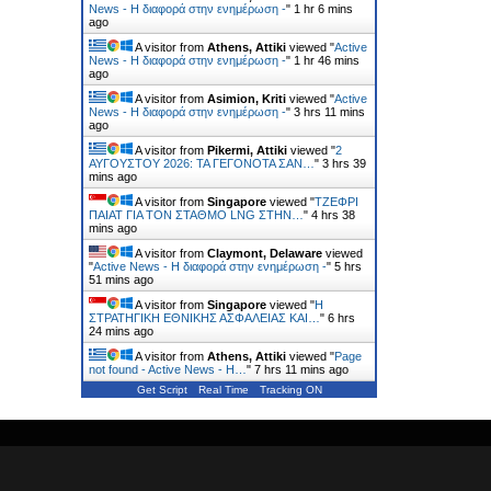
News - Η διαφορά στην ενημέρωση -
"
1 hr 6 mins
ago
A visitor from
Athens, Attiki
viewed "
Active
News - Η διαφορά στην ενημέρωση -
"
1 hr 46 mins
ago
A visitor from
Asimion, Kriti
viewed "
Active
News - Η διαφορά στην ενημέρωση -
"
3 hrs 11 mins
ago
A visitor from
Pikermi, Attiki
viewed "
2
ΑΥΓΟΥΣΤΟΥ 2026: ΤΑ ΓΕΓΟΝΟΤΑ ΣΑΝ…
"
3 hrs 39
mins ago
A visitor from
Singapore
viewed "
ΤΖΕΦΡΙ
ΠΑΙΑΤ ΓΙΑ ΤΟΝ ΣΤΑΘΜΟ LNG ΣΤΗΝ…
"
4 hrs 38
mins ago
A visitor from
Claymont, Delaware
viewed
"
Active News - Η διαφορά στην ενημέρωση -
"
5 hrs
51 mins ago
A visitor from
Singapore
viewed "
Η
ΣΤΡΑΤΗΓΙΚΗ ΕΘΝΙΚΗΣ ΑΣΦΑΛΕΙΑΣ ΚΑΙ…
"
6 hrs
24 mins ago
A visitor from
Athens, Attiki
viewed "
Page
not found - Active News - Η…
"
7 hrs 11 mins ago
Get Script
Real Time
Tracking ON