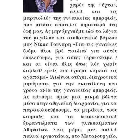
χαρές της νύχτας,
αλλά και τις
μαργιολιές της γυναικείας ομορφιάς,
που πάντα αποτελεί σηματωρό στη
ζωή μας. Ας μην ξεχνούμε εδώ τα λόγια
του μεγάλου και αισθαντικού βάρδου
μας Νίκου Γούναρη «Για τις γυναίκες
ζούμε όλοι βρέ παιδιά/ για αυτές
δουλεύουμε, για αυτές ιδροκοπάμε /
και αν είναι όλες όπως λέν χωρίς
καρδιά/ εμείς που έχουμε καρδιά τις
αγαπάμε» !Αιώνιοι στίχοι, διαχρονικά
μηνύματα, για την ακατάλυτη στο
χρόνο αξία της γυναικείας ομορφιάς.
Ας κάνουμε όμως μια μικρή βόλτα
μέσα στην αθηναϊκή διαχρονία, για να
παρακολουθήσουμε, τα μεράκια, τους
καημούς και τα διασκεδαστικά
ξεφαντώματα των γλυκοαίματων
Αθηναίων. Στις μέρες μας πολλά
παλιά εργοστάσια, στο Μεταξουργείο,