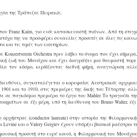
γία της Τράπεζας Πειραιώς.
ον Franz Kaim, γιο ενός κατασκευαστή πιάνων. Από τη στιγμ
ς στόχο της να προσφέρει συναυλίες προσιτές σε όλες τις κοινω
 και τις τιμές των εισιτηρίων.
Konzertverein Orchestra πριν λάβει το όνομα που έχει σήμερα,
ική ζωή του Μονάχου και έχει διαγράψει μια θαυμαστή πορε
 όλο τον κόσμο, κερδίζοντας διεθνή φήμη, αναγνώριση αλλ
ιευθύνει, συγκαταλέγεται ο κορυφαίος Αυστριακός αρχιμου
ο 1901 και το 1910, στις πρεμιέρες της δικής του Τέταρτης αλλ
 σε παγκόσμια πρεμιέρα το έργο του Mahler Το τραγούδι της
ποιημάτων σε έξι μέρη, υπό τη διεύθυνση του Bruno Walter, έξι
 ορχήστρας (conductor laureate) στην ιστορία της Φιλαρμονική
Levine και ο Valery Gergiev έχουν υπάρξει βασικοί μαέστροι τ
μουσική προσιτή στο ευρύ κοινό, η Φιλαρμονική του Μονάχου