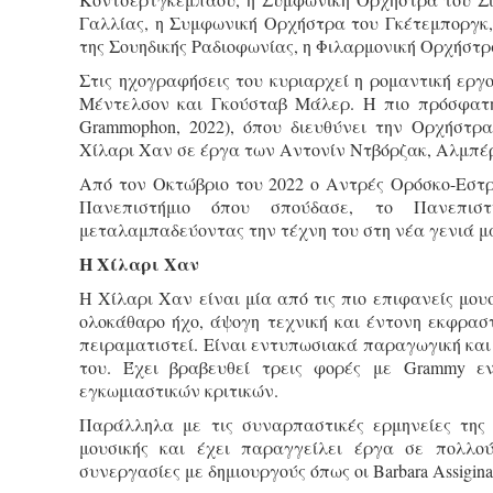
Γαλλίας, η Συμφωνική Ορχήστρα του Γκέτεμποργκ
της Σουηδικής Ραδιοφωνίας, η Φιλαρμονική Ορχήστ
Στις ηχογραφήσεις του κυριαρχεί η ρομαντική εργ
Μέντελσον και Γκούσταβ Μάλερ. Η πιο πρόσφατη 
Grammophon, 2022), όπου διευθύνει την Ορχήστρ
Χίλαρι Χαν σε έργα των Αντονίν Ντβόρζακ, Αλμπέ
Από τον Οκτώβριο του 2022 ο Αντρές Ορόσκο-Εστρ
Πανεπιστήμιο όπου σπούδασε, το Πανεπισ
μεταλαμπαδεύοντας την τέχνη του στη νέα γενιά μ
H Χίλαρι Χαν
Η Χίλαρι Χαν είναι μία από τις πιο επιφανείς μου
ολοκάθαρο ήχο, άψογη τεχνική και έντονη εκφραστι
πειραματιστεί. Είναι εντυπωσιακά παραγωγική και 
του. Έχει βραβευθεί τρεις φορές με Grammy 
εγκωμιαστικών κριτικών.
Παράλληλα με τις συναρπαστικές ερμηνείες της 
μουσικής και έχει παραγγείλει έργα σε πολλού
συνεργασίες με δημιουργούς όπως οι Barbara Assiginaak