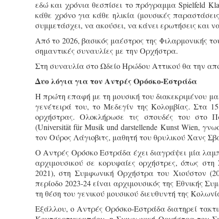
εδώ και χρόνια θεσπίσει το πρόγραμμα Spielfeld Kl
κάθε χρόνο για κάθε ηλικία (μουσικές παραστάσεις
συμμετάσχει, να ακούσει, να κάνει ερωτήσεις και να
Από το 2026, βασικός μαέστρος της Φιλαρμονικής το
σημαντικές συναυλίες με την Ορχήστρα.
Στη συναυλία στο Ωδείο Ηρώδου Αττικού θα την απολ
Δυο λόγια για τον Αντρές Ορόσκο-Εστράδα
Η πρώτη επαφή με τη μουσική του διακεκριμένου μ
γενέτειρά του, το Μεδεγίν της Κολομβίας. Στα 1
ορχήστρας. Ολοκλήρωσε τις σπουδές του στο Π
(Universität für Musik und darstellende Kunst Wien, γν
τον Ούρος Λάγιοβιτς, μαθητή του θρυλικού Χανς Σβ
O Αντρές Ορόσκο Εστράδα έχει διαγράψει μία λαμπρ
αρχιμουσικού σε κορυφαίες ορχήστρες, όπως στη
2021), στη Συμφωνική Ορχήστρα του Χιούστον (20
περίοδο 2023-24 είναι αρχιμουσικός της Εθνικής Σ
τη θέση του γενικού μουσικού διευθυντή της Κολωνί
Εξάλλου, ο Αντρές Ορόσκο-Εστράδα διατηρεί τακτι
Κοντσερτγκεμπάου, η Συμφωνική Ορχήστρα του Σι