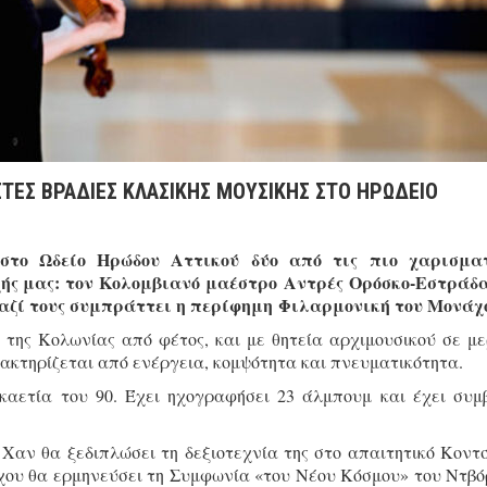
ΤΕΣ ΒΡΑΔΙΕΣ ΚΛΑΣΙΚΗΣ ΜΟΥΣΙΚΗΣ ΣΤΟ ΗΡΩΔΕΙΟ
στο Ωδείο Ηρώδου Αττικού δύο από τις πιο χαρισματ
χής μας: τον Κολομβιανό μαέστρο Αντρές Ορόσκο-Εστράδ
αζί τους συμπράττει η περίφημη Φιλαρμονική του Μονάχ
 της Κολωνίας από φέτος, και με θητεία αρχιμουσικού σε με
ρακτηρίζεται από ενέργεια, κομψότητα και πνευματικότητα.
καετία του 90. Έχει ηχογραφήσει 23 άλμπουμ και έχει συμ
Χαν θα ξεδιπλώσει τη δεξιοτεχνία της στο απαιτητικό Κοντ
χου θα ερμηνεύσει τη Συμφωνία «του Νέου Κόσμου» του Ντβό