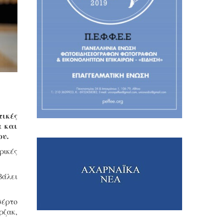
ικές
α και
ου.
ρικές
βάλει
σέρτο
ρζακ,