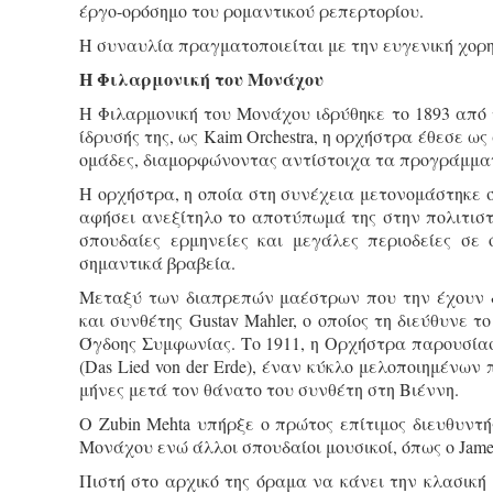
έργο-ορόσημο του ρομαντικού ρεπερτορίου.
Η συναυλία πραγματοποιείται με την ευγενική χορη
H Φιλαρμονική του Μονάχου
Η Φιλαρμονική του Μονάχου ιδρύθηκε το 1893 από τ
ίδρυσής της, ως Kaim Orchestra, η ορχήστρα έθεσε ω
ομάδες, διαμορφώνοντας αντίστοιχα τα προγράμματα
Η ορχήστρα, η οποία στη συνέχεια μετονομάστηκε σε 
αφήσει ανεξίτηλο το αποτύπωμά της στην πολιτιστ
σπουδαίες ερμηνείες και μεγάλες περιοδείες σε
σημαντικά βραβεία.
Μεταξύ των διαπρεπών μαέστρων που την έχουν δ
και συνθέτης Gustav Mahler, ο οποίος τη διεύθυνε τ
Όγδοης Συμφωνίας. Το 1911, η Ορχήστρα παρουσίασε
(Das Lied von der Erde), έναν κύκλο μελοποιημένων 
μήνες μετά τον θάνατο του συνθέτη στη Βιέννη.
Ο Zubin Mehta υπήρξε ο πρώτος επίτιμος διευθυντής
Μονάχου ενώ άλλοι σπουδαίοι μουσικοί, όπως ο James 
Πιστή στο αρχικό της όραμα να κάνει την κλασική 