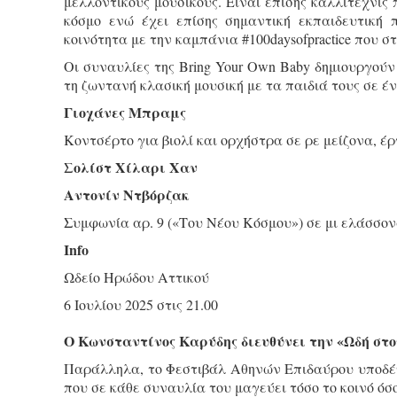
μελλοντικούς μουσικούς. Είναι επίσης καλλιτέχνις
κόσμο ενώ έχει επίσης σημαντική εκπαιδευτική 
κοινότητα με την καμπάνια #100daysofpractice που σ
Οι συναυλίες της Bring Your Own Baby δημιουργούν
τη ζωντανή κλασική μουσική με τα παιδιά τους σε έ
Γιοχάνες Μπραμς
Κοντσέρτο για βιολί και ορχήστρα σε ρε μείζονα, έρ
Σολίστ Χίλαρι Χαν
Αντονίν Ντβόρζακ
Συμφωνία αρ. 9 («Του Νέου Κόσμου») σε μι ελάσσον
Info
Ωδείο Ηρώδου Αττικού
6 Ιουλίου 2025 στις 21.00
Ο Κωνσταντίνος Καρύδης διευθύνει την «Ωδή στ
Παράλληλα, το Φεστιβάλ Αθηνών Επιδαύρου υποδέ
που σε κάθε συναυλία του μαγεύει τόσο το κοινό όσο