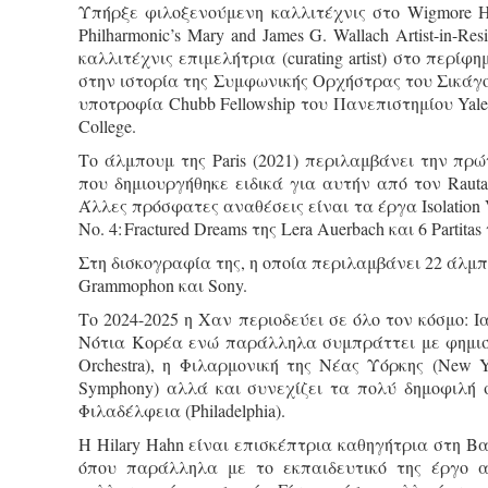
Υπήρξε φιλοξενούμενη καλλιτέχνις στο Wigmore H
Philharmonic’s Mary and James G. Wallach Artist-in-R
καλλιτέχνις επιμελήτρια (curating artist) στο περί
στην ιστορία της Συμφωνικής Ορχήστρας του Σικάγου
υποτροφία Chubb Fellowship του Πανεπιστημίου Yale
College.
Το άλμπουμ της Paris (2021) περιλαμβάνει την πρώ
που δημιουργήθηκε ειδικά για αυτήν από τον Rauta
Άλλες πρόσφατες αναθέσεις είναι τα έργα Isolation Var
No. 4: Fractured Dreams της Lera Auerbach και 6 Partitas
Στη δισκογραφία της, η οποία περιλαμβάνει 22 άλμπου
Grammophon και Sony.
Το 2024-2025 η Χαν περιοδεύει σε όλο τον κόσμο: 
Νότια Κορέα ενώ παράλληλα συμπράττει με φημισμ
Orchestra), η Φιλαρμονική της Νέας Υόρκης (New Y
Symphony) αλλά και συνεχίζει τα πολύ δημοφιλή σ
Φιλαδέλφεια (Philadelphia).
Η Hilary Hahn είναι επισκέπτρια καθηγήτρια στη Βα
όπου παράλληλα με το εκπαιδευτικό της έργο α