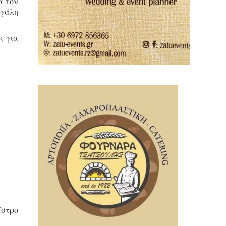
ά τον
εγάλη
ς για
έστρο