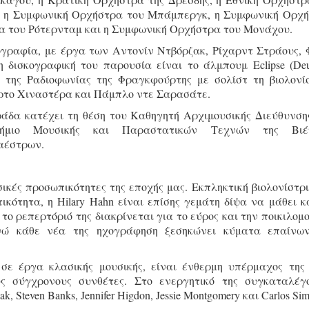
, η Συμφωνική Ορχήστρα του Μπάμπεργκ, η Συμφωνική Ορχ
ρα του Ρότερνταμ και η Συμφωνική Ορχήστρα του Μονάχου.
ογραφία, με έργα των Αντονίν Ντβόρζακ, Ρίχαρντ Στράους, 
δισκογραφική του παρουσία είναι το άλμπουμ Eclipse (Deu
α της Ραδιοφωνίας της Φραγκφούρτης με σολίστ τη βιολονί
ρτο Χιναστέρα και Πάμπλο ντε Σαρασάτε.
άδα κατέχει τη θέση του Καθηγητή Αρχιμουσικής Διεύθυνση
τήμιο Μουσικής και Παραστατικών Τεχνών της Βιέν
αέστρων.
σικές προσωπικότητες της εποχής μας. Εκπληκτική βιολονίστρι
κότητα, η Hilary Hahn είναι επίσης γεμάτη δίψα να μάθει κ
το ρεπερτόριό της διακρίνεται για το εύρος και την ποικιλομ
ενώ κάθε νέα της ηχογράφηση ξεσηκώνει κύματα επαίνω
σε έργα κλασικής μουσικής, είναι ένθερμη υπέρμαχος της
ς σύγχρονους συνθέτες. Στο ενεργητικό της συγκαταλέγ
, Steven Banks, Jennifer Higdon, Jessie Montgomery και Carlos Si