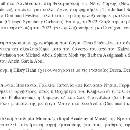
all στο Λονδίνο και στη Φιλαρμονική της Νέας Υόρκης (New
esidence), επισκέπτρια καλλιτέχνις στη φημισμένη The Julliard S
φημο Dortmund Festival, αλλά και η πρώτη φιλοξενούμενη καλλιτ
 (Chicago Symphony Orchestra). Επίσης, το 2022 έλαβε την περ
 και την άνοιξη του 2023 ήταν φιλοξενούμενη καλλιτέχνις του
τη παγκοσμίως ηχογράφηση του έργου Deux Sérénades, μια σύ
vaara και ολοκληρώθηκε μετά τον θάνατό του από τον Kalevi
iation του Michael Abels, Sphinx Moth της Barbara Assiginaak’s, 
 του Antón García Abril.
μ, η Hilary Hahn έχει συνεργαστεί με τις εταιρείες Decca, Deu
Ιαπωνία, Βρετανία, Γαλλία, Ισπανία και Κανάρια Νησιά, Γερμ
ένες ορχήστρες, όπως η Ορχήστρα του Κλήβελαντ (The Clev
ork Philharmonic), η Συμφωνική του Σαν Φρανσίσκο (San Fran
όλο ρεσιτάλ της με έργα Μπαχ στο Σινσινάτι (Cincinnati) κ
σιλική Ακαδημία Μουσικής (Royal Academy of Music) της Βρετα
ποτελεί αστείρευτη πηγή έμπνευσης για τους μαθητές τη