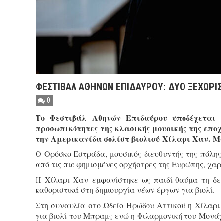
ΦΕΣΤΙΒΑΛ ΑΘΗΝΩΝ ΕΠΙΔΑΥΡΟΥ: ΔΥΟ ΞΕΧΩΡΙΣ
0
Το Φεστιβάλ Αθηνών Επιδαύρου υποδέχεται 
προσωπικότητες της κλασικής μουσικής της επο
την Αμερικανίδα σολίστ βιολιού Χίλαρι Χαν. Μ
Ο Ορόσκο-Εστράδα, μουσικός διευθυντής της πόλης
από τις πιο φημισμένες ορχήστρες της Ευρώπης, χα
Η Χίλαρι Χαν εμφανίστηκε ως παιδί-θαύμα τη δε
καθοριστικά στη δημιουργία νέων έργων για βιολί.
Στη συναυλία στο Ωδείο Ηρώδου Αττικού η Χίλαρι 
για βιολί του Μπραμς ενώ η Φιλαρμονική του Μονά