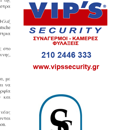
ήστρα
Φέλιξ
tsche
στρια
ς στο
νης,
α, με
αι να
ορφία
ν και
 νέας
ονται
mon.