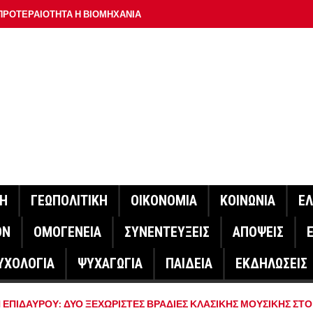
ΠΡΟΤΕΡΑΙΟΤΗΤΑ Η ΒΙΟΜΗΧΑΝΙΑ
ΟΝ ΣΠΟΥΔΑΙΟΤΕΡΟ ΕΡΜΗΝΕΥΤΗ ΛΑΚΗ ΧΑΛΚΙΑ –
ΑΦΕΙΟ ΑΘΗΝΩΝ
ΟΙΓΕΙ Η ΠΛΑΤΦΟΡΜΑ
ΓΟΝΟΤΑ ΣΑΝ ΣΗΜΕΡΑ
ΑΚΟΙΝΩΣΕ Ο ΜΗΤΣΟΤΑΚΗΣ ΓΙΑ ΤΟΥΣ ΠΥΡΟΠΛΗΚΤΟΥΣ
ΙΣ ΠΥΡΟΠΛΗΚΤΕΣ ΠΕΡΙΟΧΕΣ ΤΗΣ ΔΥΤΙΚΗΣ ΑΤΤΙΚΗΣ – ΣΤΟ
ΝΗ
ΓΕΩΠΟΛΙΤΙΚΗ
ΟΙΚΟΝΟΜΙΑ
ΚΟΙΝΩΝΙΑ
Ε
ΕΛΟΣ ΤΟΥΡΝΑΣ
ΟΝ
ΟΜΟΓΕΝΕΙΑ
ΣΥΝΕΝΤΕΥΞΕΙΣ
ΑΠΟΨΕΙΣ
ΗΝΑΣ ΕΡΕΥΝΗΤΗΣ ΣΤΗ ΔΑΝΙΑ ΣΧΕΔΙΑΖΕΙ DRONE ΓΙΑ ΤΗ
ΥΧΟΛΟΓΙΑ
ΨΥΧΑΓΩΓΙΑ
ΠΑΙΔΕΙΑ
ΕΚΔΗΛΩΣΕΙΣ
ΓΟΝΟΤΑ ΣΑΝ ΣΗΜΕΡΑ
ΕΠΙΔΑΥΡΟΥ: ΔΥΟ ΞΕΧΩΡΙΣΤΕΣ ΒΡΑΔΙΕΣ ΚΛΑΣΙΚΗΣ ΜΟΥΣΙΚΗΣ ΣΤΟ