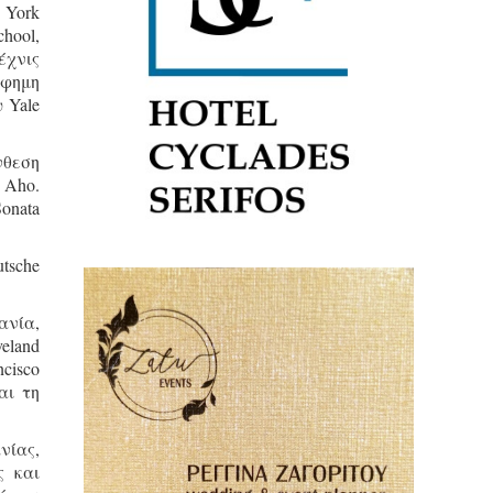
 York
chool,
έχνις
ίφημη
 Yale
νθεση
 Aho.
Sonata
tsche
ανία,
eland
cisco
αι τη
νίας,
ς και