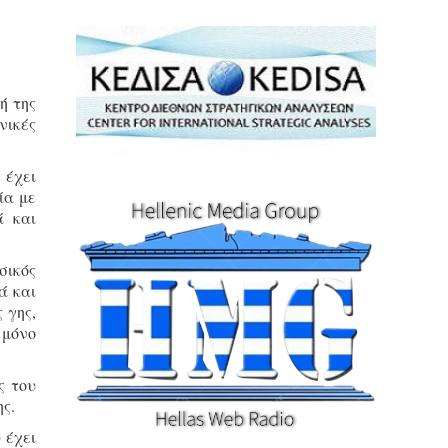
ή της
νικές
 έχει
ία με
ά και
σικός
ά και
 γης,
 μόνο
ς του
ης.
 έχει