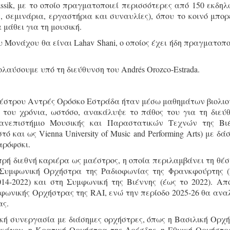
assik, με το οποίο πραγματοποιεί περισσότερες από 150 εκδηλ
, σεμινάρια, εργαστήρια και συναυλίες), όπου το κοινό μπορ
 μάθει για τη μουσική.
υ Μονάχου θα είναι Lahav Shani, ο οποίος έχει ήδη πραγματοπο
αύσουμε υπό τη διεύθυνση του Andrés Orozco-Estrada.
αέστρου Αντρές Ορόσκο Εστράδα ήταν μέσω μαθημάτων βιολιο
5 του χρόνια, ωστόσο, ανακάλυψε το πάθος του για τη διεύ
ανεπιστήμιο Μουσικής και Παραστατικών Τεχνών της Βι
ωστό και ως Vienna University of Music and Performing Arts) με δ
αρόφσκι.
ή διεθνή καριέρα ως μαέστρος, η οποία περιλαμβάνει τη θέσ
 Συμφωνική Ορχήστρα της Ραδιοφωνίας της Φρανκφούρτης (
14-2022) και στη Συμφωνική της Βιέννης (έως το 2022). Απ
υμφωνικής Ορχήστρας της RAI, ενώ την περίοδο 2025-26 θα ανα
ας.
κή συνεργασία με διάσημες ορχήστρες, όπως η Βασιλική Ορχ
κάγου, η Κρατική Ορχήστρα της Δρέσδης, η Εθνική Ορχήστρ