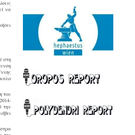
ώσεις
εί να
ιήσει
ύ στη
θυνση
έννης
άσκαλο
η του
2014-
ό την
λάβει
ήστρα
α της