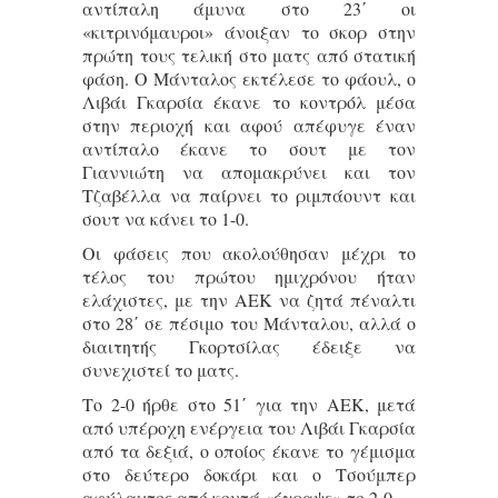
αντίπαλη άμυνα στο 23΄ οι
«κιτρινόμαυροι» άνοιξαν το σκορ στην
πρώτη τους τελική στο ματς από στατική
φάση. Ο Μάνταλος εκτέλεσε το φάουλ, ο
Λιβάι Γκαρσία έκανε το κοντρόλ μέσα
στην περιοχή και αφού απέφυγε έναν
αντίπαλο έκανε το σουτ με τον
Γιαννιώτη να απομακρύνει και τον
Τζαβέλλα να παίρνει το ριμπάουντ και
σουτ να κάνει το 1-0.
Οι φάσεις που ακολούθησαν μέχρι το
τέλος του πρώτου ημιχρόνου ήταν
ελάχιστες, με την ΑΕΚ να ζητά πέναλτι
στο 28΄ σε πέσιμο του Μάνταλου, αλλά ο
διαιτητής Γκορτσίλας έδειξε να
συνεχιστεί το ματς.
Το 2-0 ήρθε στο 51΄ για την ΑΕΚ, μετά
από υπέροχη ενέργεια του Λιβάι Γκαρσία
από τα δεξιά, ο οποίος έκανε το γέμισμα
στο δεύτερο δοκάρι και ο Τσούμπερ
αφύλαχτος από κοντά «έγραψε» το 2-0.