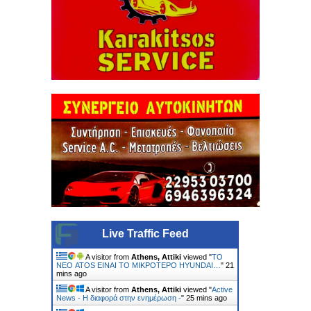
Live Traffic Feed
A visitor from
Athens, Attiki
viewed "
ΤΟ
ΝΕΟ ATOS ΕΙΝΑΙ ΤΟ ΜΙΚΡΟΤΕΡΟ HYUNDAI…
"
21
mins ago
A visitor from
Athens, Attiki
viewed "
Active
News - Η διαφορά στην ενημέρωση -
"
25 mins ago