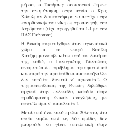
μέρους ο Τσούμπερ ουσιαστικά έκρινε
την αναμέτρηση, στην οποία ο Κρις
Κόουλμαν δεν κατάφερε να πετύχει την
«παρθενική» του νίκη ως προπονητής του
Ατρόμητου (είχε προηγηθεί το 1-1 με τον
ΠΑΣ Γιάννινα).
Η Ένωση παρατάχθηκε στον αγωνιστικό
χώρο με το νεαρό Βασίλη
Χατζηεμμανουήλ κάτω από τα δοκάρια
της, καθώς ο Παναγιώτης Τσιντώτας
αντιμετώπισε πρόβλημα τραυματισμού
και παρά την προσπάθεια που κατέβαλλε
δεν κατέστη δυνατό ν΄ αγωνιστεί. Ο
τερματοφύλακας της Ένωσης δηλώθηκε
αρχικά στην ενδεκάδα, ωστόσο στην
προθέρμανση ένιωσε ενοχλήσεις, με
αποτέλεσμα ν΄ αποκλειστεί.
Μετά από ένα κακό πρώτο 20λεπτο, στο
οποίο καμία από τις δύο ομάδες δεν
μπορούσε να γίνει απειλητική στην