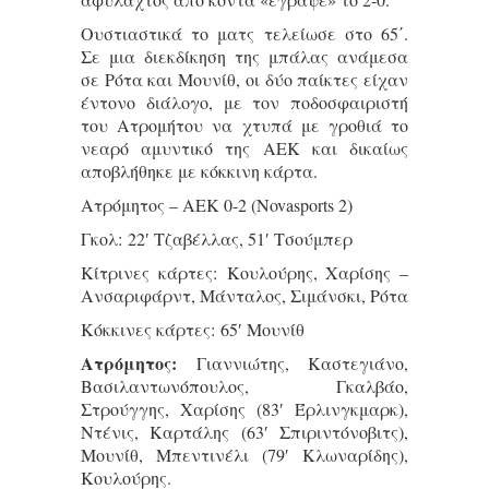
Ουστιαστικά το ματς τελείωσε στο 65΄.
Σε μια διεκδίκηση της μπάλας ανάμεσα
σε Ρότα και Μουνίθ, οι δύο παίκτες είχαν
έντονο διάλογο, με τον ποδοσφαιριστή
του Ατρομήτου να χτυπά με γροθιά το
νεαρό αμυντικό της ΑΕΚ και δικαίως
αποβλήθηκε με κόκκινη κάρτα.
Ατρόμητος – ΑΕΚ 0-2 (Novasports 2)
Γκολ: 22′ Τζαβέλλας, 51′ Τσούμπερ
Κίτρινες κάρτες: Κουλούρης, Χαρίσης –
Ανσαριφάρντ, Μάνταλος, Σιμάνσκι, Ρότα
Κόκκινες κάρτες: 65′ Μουνίθ
Ατρόμητος:
Γιαννιώτης, Καστεγιάνο,
Βασιλαντωνόπουλος, Γκαλβάο,
Στρούγγης, Χαρίσης (83′ Έρλινγκμαρκ),
Ντένις, Καρτάλης (63′ Σπιριντόνοβιτς),
Μουνίθ, Μπεντινέλι (79′ Κλωναρίδης),
Κουλούρης.