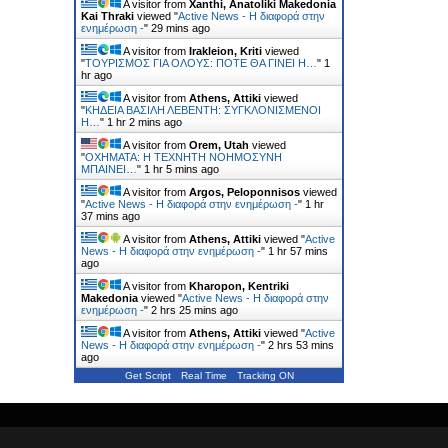
A visitor from
Xanthi, Anatoliki Makedonia
Kai Thraki
viewed "
Active News - Η διαφορά στην
ενημέρωση -
"
29 mins ago
A visitor from
Irakleion, Kriti
viewed
"
ΤΟΥΡΙΣΜΟΣ ΓΙΑ ΟΛΟΥΣ: ΠΟΤΕ ΘΑ ΓΙΝΕΙ Η…
"
1
hr ago
A visitor from
Athens, Attiki
viewed
"
ΚΗΔΕΙΑ ΒΑΣΙΛΗ ΛΕΒΕΝΤΗ: ΣΥΓΚΛΟΝΙΣΜΕΝΟΙ
Η…
"
1 hr 2 mins ago
A visitor from
Orem, Utah
viewed
"
ΟΧΗΜΑΤΑ: Η ΤΕΧΝΗΤΗ ΝΟΗΜΟΣΥΝΗ
ΜΠΑΙΝΕΙ…
"
1 hr 5 mins ago
A visitor from
Argos, Peloponnisos
viewed
"
Active News - Η διαφορά στην ενημέρωση -
"
1 hr
37 mins ago
A visitor from
Athens, Attiki
viewed "
Active
News - Η διαφορά στην ενημέρωση -
"
1 hr 57 mins
ago
A visitor from
Kharopon, Kentriki
Makedonia
viewed "
Active News - Η διαφορά στην
ενημέρωση -
"
2 hrs 25 mins ago
A visitor from
Athens, Attiki
viewed "
Active
News - Η διαφορά στην ενημέρωση -
"
2 hrs 53 mins
ago
Get Script
Real Time
Tracking ON