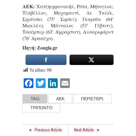
ΑΕΚ:
Χατζηεμμανουήλ, Ρότα, Μήτογλου,
Τζαβέλλας, Μοχαμαντί, Λε Ταλέκ,
Σιμάνσκι (75′ Σιμόες), Γκαρσία (64′
Μισελέν), Μάνταλος (53′ Γέβτιτς),
Τσούμπερ (63′ Άμραμπατ), Ανσαριφάρντ
(76′ Αραούχο).
Πηγή: Ζougla.gr
Το είδαν:
98
Facebook
Twitter
LinkedIn
Email
TAG
ΑΕΚ
ΠΕΡΙΣΤΕΡΙ.
ΤΡΙΠΟΝΤΟ
Previous Article
Next Article