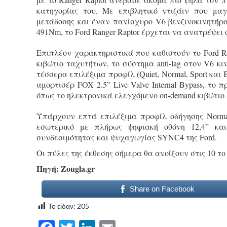
κατηγορίας του. Με επιβλητικό ντιζάιν που μα
μετάδοσης και έναν πανίσχυρο V6 βενζινοκινητήρα
491Nm, το Ford Ranger Raptor έρχεται να ανατρέψει 
Επιπλέον χαρακτηριστικά που καθιστούν το Ford R
κιβώτιο ταχυτήτων, το σύστημα anti-lag στον V6 κ
τέσσερα επιλέξιμα προφίλ (Quiet, Normal, Sport και
αμορτισέρ FOX 2.5” Live Valve Internal Bypass, τ
όπως το ηλεκτρονικά ελεγχόμενο on-demand κιβώτιο
Υπάρχουν επτά επιλέξιμα προφίλ οδήγησης Normal, S
εσωτερικό με πλήρως ψηφιακή οθόνη 12,4” κα
συνδεσιμότητας και ψυχαγωγίας SYNC4 της Ford.
Οι πύλες της έκθεσης σήμερα θα ανοίξουν στις 10 το
Πηγή: Zougla.gr
Share on Facebook
Το είδαν:
205