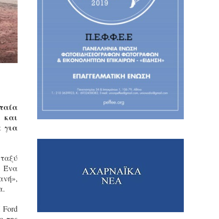
υταία
 και
α για
εταξύ
. Ένα
ανή»,
α.
 Ford
ο της