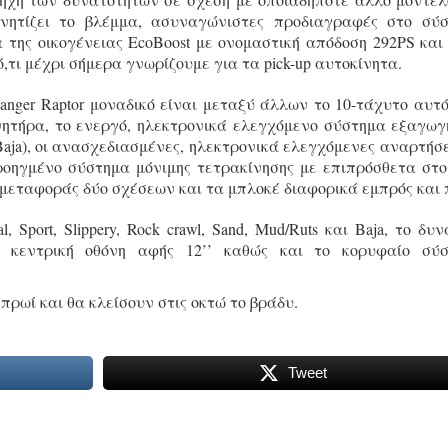
γνητίζει το βλέμμα, ασυναγώνιστες προδιαγραφές στο σύ
 της οικογένειας EcoBoost με ονομαστική απόδοση 292PS και
ό,τι μέχρι σήμερα γνωρίζουμε για τα pick-up αυτοκίνητα.
anger Raptor μοναδικό είναι μεταξύ άλλων το 10-τάχυτο αυτ
ινητήρα, το ενεργό, ηλεκτρονικά ελεγχόμενο σύστημα εξαγωγ
 Baja), οι ανασχεδιασμένες, ηλεκτρονικά ελεγχόμενες αναρτήσε
ο προηγμένο σύστημα μόνιμης τετρακίνησης με επιπρόσθετα στο
 μεταφοράς δύο σχέσεων και τα μπλοκέ διαφορικά εμπρός και 
port, Slippery, Rock crawl, Sand, Mud/Ruts και Baja, το δυν
ι κεντρική οθόνη αφής 12’’ καθώς και το κορυφαίο σύ
 πρωί και θα κλείσουν στις οκτώ το βράδυ.
Tweet