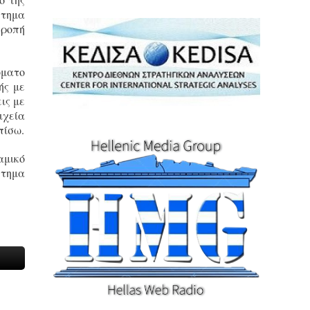
στημα
 ροπή
όματο
ής με
ις με
ιχεία
πίσω.
αμικό
στημα