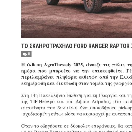
ΤΟ ΣΚΛΗΡΟΤΡΑΧΗΛΟ FORD RANGER RAPTOR 
0
Η έκθεση AgroThessaly 2025, άνοιξε τις πύλες
ημέρα που μπορείτε να την επισκεφθείτε. Γ
περιλαμβάνει πληθώρα εκθετών από την Ελλάδ
ενημέρωση και δικτύωση στον τομέα της γεωργία
Στη 14η Πανελλήνια Έκθεση για τη Γεωργία και τ
της TIF-Helexpo και του Δήμου Λάρισας, στο περί
αυτοκίνητο που δεν είναι ένα οποιοδήποτε pick-u
σχεδιασμένη ούτως ώστε να κυριαρχεί με αυτοπεποί
Όταν το οδηγήσετε σε δύσκολες επιφάνειες, θα κα
με το Ranger Raptor ανέβασε ακόμα πιο ψηλά τον 