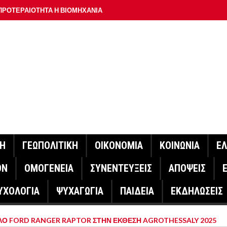
ΠΡΟΤΕΡΑΙΟΤΗΤΑ Η ΒΙΟΜΗΧΑΝΙΑ
ΟΝ ΣΠΟΥΔΑΙΟΤΕΡΟ ΕΡΜΗΝΕΥΤΗ ΛΑΚΗ ΧΑΛΚΙΑ –
ΑΦΕΙΟ ΑΘΗΝΩΝ
ΟΙΓΕΙ Η ΠΛΑΤΦΟΡΜΑ
ΓΟΝΟΤΑ ΣΑΝ ΣΗΜΕΡΑ
ΑΚΟΙΝΩΣΕ Ο ΜΗΤΣΟΤΑΚΗΣ ΓΙΑ ΤΟΥΣ ΠΥΡΟΠΛΗΚΤΟΥΣ
ΙΣ ΠΥΡΟΠΛΗΚΤΕΣ ΠΕΡΙΟΧΕΣ ΤΗΣ ΔΥΤΙΚΗΣ ΑΤΤΙΚΗΣ – ΣΤΟ
ΝΗ
ΓΕΩΠΟΛΙΤΙΚΗ
ΟΙΚΟΝΟΜΙΑ
ΚΟΙΝΩΝΙΑ
Ε
ΕΛΟΣ ΤΟΥΡΝΑΣ
ΟΝ
ΟΜΟΓΕΝΕΙΑ
ΣΥΝΕΝΤΕΥΞΕΙΣ
ΑΠΟΨΕΙΣ
ΗΝΑΣ ΕΡΕΥΝΗΤΗΣ ΣΤΗ ΔΑΝΙΑ ΣΧΕΔΙΑΖΕΙ DRONE ΓΙΑ ΤΗ
ΥΧΟΛΟΓΙΑ
ΨΥΧΑΓΩΓΙΑ
ΠΑΙΔΕΙΑ
ΕΚΔΗΛΩΣΕΙΣ
ΓΟΝΟΤΑ ΣΑΝ ΣΗΜΕΡΑ
Ο FORD RANGER RAPTOR ΣΤΗΝ ΕΚΘΕΣΗ AGROTHESSALY 2025