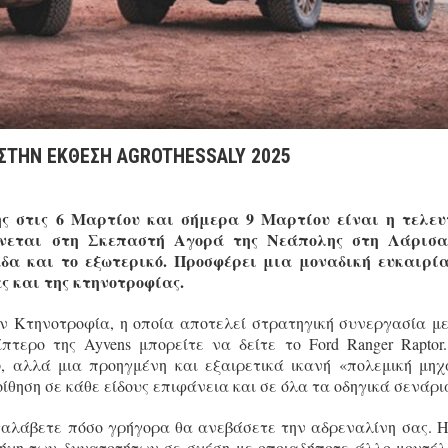
ΣΤΗΝ ΕΚΘΕΣΗ AGROTHESSALY 2025
 της στις 6 Μαρτίου και σήμερα 9 Μαρτίου είναι η τελε
ίνεται στη Σκεπαστή Αγορά της Νεάπολης στη Λάρισα
α και το εξωτερικό. Προσφέρει μια μοναδική ευκαιρί
ς και της κτηνοτροφίας.
ην Κτηνοτροφία, η οποία αποτελεί στρατηγική συνεργασία μ
πτερο της Ayvens μπορείτε να δείτε το Ford Ranger Raptor
p, αλλά μια προηγμένη και εξαιρετικά ικανή «πολεμική μηχ
θηση σε κάθε είδους επιφάνεια και σε όλα τα οδηγικά σενάρι
ταλάβετε πόσο γρήγορα θα ανεβάσετε την αδρεναλίνη σας. Η
πήχη των δυνατοτήτων σε σχέση με οποιαδήποτε άλλο μοντέλ