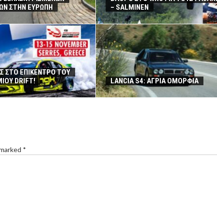
Ν ΣΤΗΝ ΕΥΡΩΠΗ
– SALMINEN
ΕΣ ΣΤΟ ΕΠΙΚΕΝΤΡΟ ΤΟΥ
ΙΟΥ DRIFT!
LANCIA S4: ΑΓΡΙΑ ΟΜΟΡΦΙΑ
 marked *