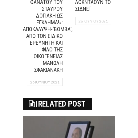
ΘΑΝAΤΟΥ ΤΟΥ
ΛΟΚΝΤAΟΥΝ ΤΟ
ΣΤΑYΡΟΥ
ΣIΔΝΕΪ
ΔΟΓΙAΚΗ ΩΣ
26 ΙΟΥΝΊΟΥ 2021
EΓΚΛΗΜΑ!»:
ΑΠΟΚAΛΥΨΗ-‘ΒOΜΒΑ’,
ΑΠO ΤΟΝ ΕΙΔΙΚO
ΕΡΕΥΝΗΤH ΚΑΙ
ΦIΛΟ ΤΗΣ
ΟΙΚΟΓEΝΕΙΑΣ
ΜΑΝΩΛΗ
ΣΦΑΚΙΑΝΑΚΗ
26 ΙΟΥΝΊΟΥ 2021
RELATED POST