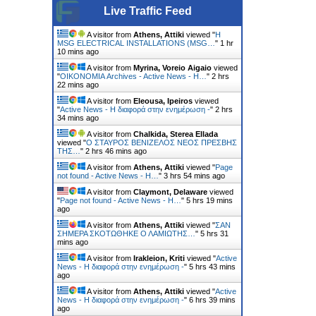
Live Traffic Feed
A visitor from
Athens, Attiki
viewed "
Η
MSG ELECTRICAL INSTALLATIONS (MSG…
"
1 hr
10 mins ago
A visitor from
Myrina, Voreio Aigaio
viewed
"
ΟΙΚΟΝΟΜΙΑ Archives - Active News - Η…
"
2 hrs
22 mins ago
A visitor from
Eleousa, Ipeiros
viewed
"
Active News - Η διαφορά στην ενημέρωση -
"
2 hrs
34 mins ago
A visitor from
Chalkida, Sterea Ellada
viewed "
Ο ΣΤΑΥΡΟΣ ΒΕΝΙΖΕΛΟΣ ΝΕΟΣ ΠΡΕΣΒΗΣ
ΤΗΣ…
"
2 hrs 46 mins ago
A visitor from
Athens, Attiki
viewed "
Page
not found - Active News - Η…
"
3 hrs 55 mins ago
A visitor from
Claymont, Delaware
viewed
"
Page not found - Active News - Η…
"
5 hrs 19 mins
ago
A visitor from
Athens, Attiki
viewed "
ΣΑΝ
ΣΗΜΕΡΑ ΣΚΟΤΩΘΗΚΕ Ο ΛΑΜΙΩΤΗΣ…
"
5 hrs 31
mins ago
A visitor from
Irakleion, Kriti
viewed "
Active
News - Η διαφορά στην ενημέρωση -
"
5 hrs 43 mins
ago
A visitor from
Athens, Attiki
viewed "
Active
News - Η διαφορά στην ενημέρωση -
"
6 hrs 39 mins
ago