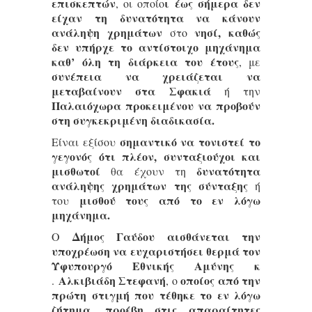
επισκεπτών
ι έως σήμερα δεν
, οι οποίο
είχαν τη δυνατότητα να κάνουν
ανάληψη χρημάτων
νησί, καθώς
στο
δεν υπήρχε το αντίστοιχο μηχάνημα
καθ’ όλη τη διάρκεια του έτους
, με
συνέπεια να χρειάζεται να
μεταβαίνουν στα Σφακιά
ή την
Παλαιόχωρα προκειμένου να προβούν
στη συγκεκριμένη διαδικασία.
σημαντικό να τονιστεί το
Είναι εξίσου
γεγονός ότι πλέον, συνταξιούχοι και
μισθωτοί
δυνατότητα
θα έχουν τη
ανάληψης χρημάτων της σύνταξης
ή
μισθού τους από το εν λόγω
του
μηχάνημα.
Δήμος Γαύδου αισθάνεται την
Ο
υποχρέωση να ευχαριστήσει θερμά τον
Υφυπουργό Εθνικής Αμύνης κ
Αλκιβιάδη Στεφανή
οποίος από την
.
, ο
πρώτη στιγμή που τέθηκε το εν λόγω
ζήτημα, προέβη στις απαραίτητες