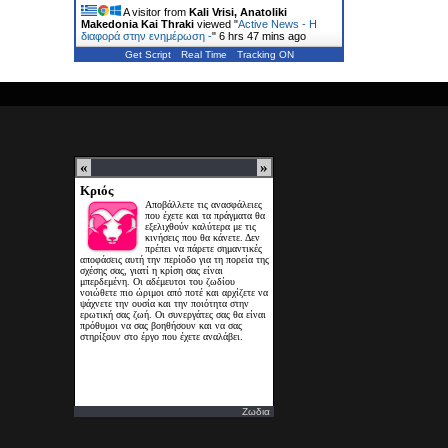
A visitor from
Kali Vrisi, Anatoliki
Makedonia Kai Thraki
viewed "
Active News - Η
διαφορά στην ενημέρωση -
"
6 hrs 47 mins ago
Get Script
Real Time
Tracking ON
Ζωδια