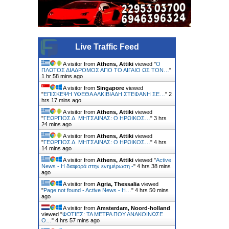
Live Traffic Feed
A visitor from
Athens, Attiki
viewed "
Ο
ΠΛΩΤΟΣ ΔΙΑΔΡΟΜΟΣ ΑΠΟ ΤΟ ΑΙΓΑΙΟ ΩΣ ΤΟΝ…
"
1 hr 58 mins ago
A visitor from
Singapore
viewed
"
ΕΠΙΣΚΕΨΗ ΥΦΕΘΑ ΑΛΚΙΒΙΑΔΗ ΣΤΕΦΑΝΗ ΣΕ…
"
2
hrs 17 mins ago
A visitor from
Athens, Attiki
viewed
"
ΓΕΩΡΓΙΟΣ Δ. ΜΗΤΣΑΙΝΑΣ: Ο ΗΡΩΙΚΟΣ…
"
3 hrs
24 mins ago
A visitor from
Athens, Attiki
viewed
"
ΓΕΩΡΓΙΟΣ Δ. ΜΗΤΣΑΙΝΑΣ: Ο ΗΡΩΙΚΟΣ…
"
4 hrs
14 mins ago
A visitor from
Athens, Attiki
viewed "
Active
News - Η διαφορά στην ενημέρωση -
"
4 hrs 38 mins
ago
A visitor from
Agria, Thessalia
viewed
"
Page not found - Active News - Η…
"
4 hrs 51 mins
ago
A visitor from
Amsterdam, Noord-holland
viewed "
ΦΩΤΙΕΣ: ΤΑ ΜΕΤΡΑ ΠΟΥ ΑΝΑΚΟΙΝΩΣΕ
Ο…
"
4 hrs 57 mins ago