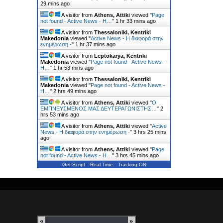
29 mins ago
A visitor from
Athens, Attiki
viewed "
Page
not found - Active News - Η…
"
1 hr 33 mins ago
A visitor from
Thessaloniki, Kentriki
Makedonia
viewed "
Active News - Η διαφορά στην
ενημέρωση -
"
1 hr 37 mins ago
A visitor from
Leptokarya, Kentriki
Makedonia
viewed "
Page not found - Active News -
Η…
"
1 hr 53 mins ago
A visitor from
Thessaloniki, Kentriki
Makedonia
viewed "
Page not found - Active News -
Η…
"
2 hrs 49 mins ago
A visitor from
Athens, Attiki
viewed "
Ο
ΕΜΠΝΕΥΣΜΕΝΟΣ ΜΑΣ ΔΕΥΤΕΡΑΓΩΝΙΣΤΗΣ…
"
2
hrs 53 mins ago
A visitor from
Athens, Attiki
viewed "
Active
News - Η διαφορά στην ενημέρωση -
"
3 hrs 25 mins
ago
A visitor from
Athens, Attiki
viewed "
Page
not found - Active News - Η…
"
3 hrs 45 mins ago
Get Script
Real Time
Tracking ON