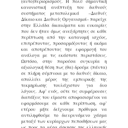
(αυτο)περιορισμούς. Η πολύ σημαντική
κανονιστική ανάπτυξη του διεθνούς
συστήματος μεταπολεμικά –Διεθνές
Δίκαιο και Διεθνείς Οργανισμοί– παρείχε
στην Ελλάδα δικαιώματα και ευκαιρίες
που δεν ήταν όμως ανεξάρτητες σε κάθε
περίπτωση από την κατανομή ισχύος,
επιτρέποντας, προσαρμόζοντας ή ακόμα
και αποτρέποντας την εφαρμογή του
ανάλογα με τις εκάστοτε περιστάσεις.
Ωστόσο, στην παρούσα συγκυρία η
αξιολογική θέση πως (θα) δρούμε (πάντα)
σε πλήρη σύμπνοια με το διεθνές δίκαιο,
απολλύει μέρος της εμπειρικής της
τεκμηρίωσης τουλάχιστον για δυο
λόγους. Αφ’ ενός, ούτε τις συμφέρουσες
διατάξεις του είμαστε αποφασισμένοι να
εφαρμόσουμε σε κάθε περίπτωση, αφ’
ετέρου μήτε δείχνουμε πρόθυμοι να
αντιληφθούμε το διευρυνόμενο χάσμα
μεταξύ των κυρίαρχων πεποιθήσεων μας
ως προς τα μέσα άσκησης της ελληνικής