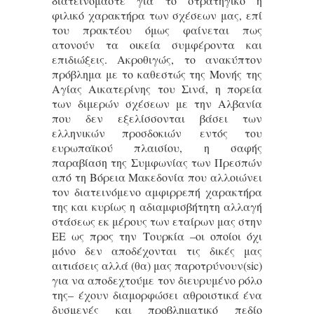
διατεινόμαστε για το στρατηγικό ή
φιλικό χαρακτήρα των σχέσεων μας, επί
του πρακτέου όμως φαίνεται πως
ατονούν τα οικεία συμφέροντα και
επιδιώξεις. Ακροθιγώς, το ανακύπτον
πρόβλημα με το καθεστώς της Μονής της
Αγίας Αικατερίνης του Σινά, η πορεία
των διμερών σχέσεων με την Αλβανία
που δεν εξελίσσονται βάσει των
ελληνικών προσδοκιών εντός του
ευρωπαϊκού πλαισίου, η σαφής
παραβίαση της Συμφωνίας των Πρεσπών
από τη Βόρεια Μακεδονία που αλλοιώνει
τον διατεινόμενο αμφιρρεπή χαρακτήρα
της και κυρίως η αδιαμφισβήτητη αλλαγή
στάσεως εκ μέρους των εταίρων μας στην
ΕΕ ως προς την Τουρκία –οι οποίοι όχι
μόνο δεν αποδέχονται τις δικές μας
αιτιάσεις αλλά (θα) μας παροτρύνουν(sic)
για να αποδεχτούμε τον διευρυμένο ρόλο
της– έχουν διαμορφώσει αθροιστικά ένα
δυσμενές και προβληματικό πεδίο