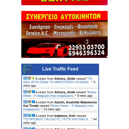
Live Traffic Feed
A visitor from
Athens, Attiki
viewed "
ΤΟ
ΝΕΟ ATOS ΕΙΝΑΙ ΤΟ ΜΙΚΡΟΤΕΡΟ HYUNDAI…
"
5
mins ago
A visitor from
Athens, Attiki
viewed "
Active
News - Η διαφορά στην ενημέρωση -
"
9 mins ago
A visitor from
Xanthi, Anatoliki Makedonia
Kai Thraki
viewed "
Active News - Η διαφορά στην
ενημέρωση -
"
13 mins ago
A visitor from
Irakleion, Kriti
viewed
"
ΤΟΥΡΙΣΜΟΣ ΓΙΑ ΟΛΟΥΣ: ΠΟΤΕ ΘΑ ΓΙΝΕΙ Η…
"
44
mins ago