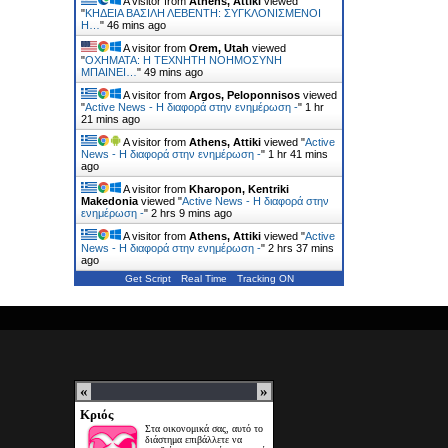
A visitor from
Athens, Attiki
viewed
"
ΚΗΔΕΙΑ ΒΑΣΙΛΗ ΛΕΒΕΝΤΗ: ΣΥΓΚΛΟΝΙΣΜΕΝΟΙ
Η…
"
46 mins ago
A visitor from
Orem, Utah
viewed
"
ΟΧΗΜΑΤΑ: Η ΤΕΧΝΗΤΗ ΝΟΗΜΟΣΥΝΗ
ΜΠΑΙΝΕΙ…
"
49 mins ago
A visitor from
Argos, Peloponnisos
viewed
"
Active News - Η διαφορά στην ενημέρωση -
"
1 hr
21 mins ago
A visitor from
Athens, Attiki
viewed "
Active
News - Η διαφορά στην ενημέρωση -
"
1 hr 41 mins
ago
A visitor from
Kharopon, Kentriki
Makedonia
viewed "
Active News - Η διαφορά στην
ενημέρωση -
"
2 hrs 9 mins ago
A visitor from
Athens, Attiki
viewed "
Active
News - Η διαφορά στην ενημέρωση -
"
2 hrs 37 mins
ago
Get Script
Real Time
Tracking ON