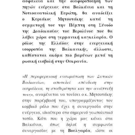
ασφάλεια και την διαφοροποίηση των
πηγών ενέργειας στα Βαλκάνια και τη
Νοτιοανατολική Ευρώπη, θα αναδείξει
ο
Κυριάκος Μητσοτάκης
κατά τη
συμμετοχή του την Πέμπτη στη Σύνοδο
της Διαδικασίας του Βερολίνου που θα
λάβει χώρα στη γερμανική καγκελαρία. Ο
ρόλος της Ελλάδας στην ενεργειακή
ισορροπία της Βαλκανικής, άλλωστε,
καθίσταται ακόμα πιο βαρύνων μετά τη
ρωσική εισβολή στην Ουκρανία.
«Η περιφερειακή ενσωμάτωση των Δυτικών
Βαλκανίων, αποτελεί επένδυση στην
ασφάλεια, τη σταθερότητα και την ανάπτυξή
τους»,
αναμένεται να τονίσει ο κ. Μητσοτάκης
στην παρέμβασή του, υπογραμμίζοντας τον
κομβικό ρόλο που έχει η συνεργασία στην
ενέργεια, ιδιαίτερα στο σημερινό γεωπολιτικό
τοπίο. Κάτι που η χώρα μας κάνει στα
Βαλκάνια, όπως δηλοί η συμφωνία
Βουλγαρία
συνεργασίας με τη
, ώστε οι