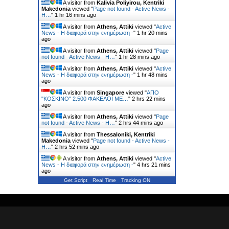
A visitor from
Kalivia Poliyirou, Kentriki
Makedonia
viewed "
Page not found - Active News -
Η…
"
1 hr 16 mins ago
A visitor from
Athens, Attiki
viewed "
Active
News - Η διαφορά στην ενημέρωση -
"
1 hr 20 mins
ago
A visitor from
Athens, Attiki
viewed "
Page
not found - Active News - Η…
"
1 hr 28 mins ago
A visitor from
Athens, Attiki
viewed "
Active
News - Η διαφορά στην ενημέρωση -
"
1 hr 48 mins
ago
A visitor from
Singapore
viewed "
ΑΠΟ
"ΚΟΣΚΙΝΟ" 2.500 ΦΑΚΕΛΟΙ ΜΕ…
"
2 hrs 22 mins
ago
A visitor from
Athens, Attiki
viewed "
Page
not found - Active News - Η…
"
2 hrs 44 mins ago
A visitor from
Thessaloniki, Kentriki
Makedonia
viewed "
Page not found - Active News -
Η…
"
2 hrs 52 mins ago
A visitor from
Athens, Attiki
viewed "
Active
News - Η διαφορά στην ενημέρωση -
"
4 hrs 21 mins
ago
Get Script
Real Time
Tracking ON