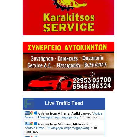
Live Traffic Feed
A visitor from
Athens, Attiki
viewed "
Active
News - Η διαφορά στην ενημέρωση -
"
7 mins ago
A visitor from
Marousi, Attiki
viewed
"
Active News - Η διαφορά στην ενημέρωση -
"
48
mins ago