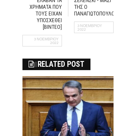
ΕΛΑΒΑΝ ΤΑ
ΖΕΛΕΝΣΚΙ - ΜΑΖΙ
ΧΡΗΜΑΤΑ ΠΟΥ
ΤΗΣ Ο
ΤΟΥΣ ΕΙΧΑΝ
ΠΑΝΑΓΙΩΤΟΠΟΥΛΟΣ
ΥΠΟΣΧΕΘΕΙ
3 ΝΟΕΜΒΡΊΟΥ
[ΒΙΝΤΕΟ]
2022
3 ΝΟΕΜΒΡΊΟΥ
2022
RELATED POST