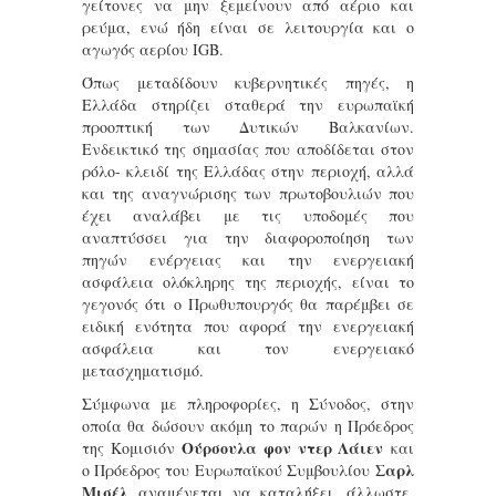
γείτονες να μην ξεμείνουν από αέριο και
ρεύμα, ενώ ήδη είναι σε λειτουργία και ο
αγωγός αερίου IGB.
Όπως μεταδίδουν κυβερνητικές πηγές, η
Ελλάδα στηρίζει σταθερά την ευρωπαϊκή
προοπτική των Δυτικών Βαλκανίων.
Ενδεικτικό της σημασίας που αποδίδεται στον
ρόλο- κλειδί της Ελλάδας στην περιοχή, αλλά
και της αναγνώρισης των πρωτοβουλιών που
έχει αναλάβει με τις υποδομές που
αναπτύσσει για την διαφοροποίηση των
πηγών ενέργειας και την ενεργειακή
ασφάλεια ολόκληρης της περιοχής, είναι το
γεγονός ότι ο Πρωθυπουργός θα παρέμβει σε
ειδική ενότητα που αφορά την ενεργειακή
ασφάλεια και τον ενεργειακό
μετασχηματισμό.
Σύμφωνα με πληροφορίες, η Σύνοδος, στην
οποία θα δώσουν ακόμη το παρών η Πρόεδρος
Ούρσουλα φον ντερ Λάιεν
της Κομισιόν
και
Σαρλ
ο Πρόεδρος του Ευρωπαϊκού Συμβουλίου
Μισέλ
αναμένεται να καταλήξει, άλλωστε,