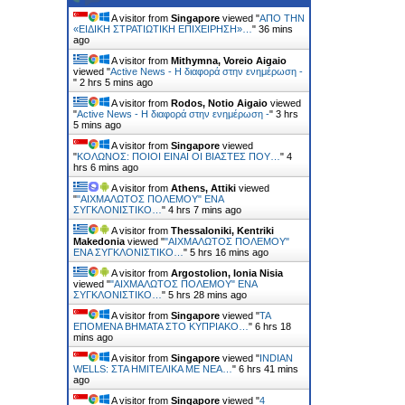
A visitor from
Singapore
viewed "
ΑΠΟ ΤΗΝ
«ΕΙΔΙΚΗ ΣΤΡΑΤΙΩΤΙΚΗ ΕΠΙΧΕΙΡΗΣΗ»…
"
36 mins
ago
A visitor from
Mithymna, Voreio Aigaio
viewed "
Active News - Η διαφορά στην ενημέρωση -
"
2 hrs 5 mins ago
A visitor from
Rodos, Notio Aigaio
viewed
"
Active News - Η διαφορά στην ενημέρωση -
"
3 hrs
5 mins ago
A visitor from
Singapore
viewed
"
ΚΟΛΩΝΟΣ: ΠΟΙΟΙ ΕΙΝΑΙ ΟΙ ΒΙΑΣΤΕΣ ΠΟΥ…
"
4
hrs 6 mins ago
A visitor from
Athens, Attiki
viewed
"
"ΑΙΧΜΑΛΩΤΟΣ ΠΟΛΕΜΟΥ" ΕΝΑ
ΣΥΓΚΛΟΝΙΣΤΙΚΟ…
"
4 hrs 7 mins ago
A visitor from
Thessaloniki, Kentriki
Makedonia
viewed "
"ΑΙΧΜΑΛΩΤΟΣ ΠΟΛΕΜΟΥ"
ΕΝΑ ΣΥΓΚΛΟΝΙΣΤΙΚΟ…
"
5 hrs 16 mins ago
A visitor from
Argostolion, Ionia Nisia
viewed "
"ΑΙΧΜΑΛΩΤΟΣ ΠΟΛΕΜΟΥ" ΕΝΑ
ΣΥΓΚΛΟΝΙΣΤΙΚΟ…
"
5 hrs 28 mins ago
A visitor from
Singapore
viewed "
ΤΑ
ΕΠΟΜΕΝΑ ΒΗΜΑΤΑ ΣΤΟ ΚΥΠΡΙΑΚΟ…
"
6 hrs 18
mins ago
A visitor from
Singapore
viewed "
INDIAN
WELLS: ΣΤΑ ΗΜΙΤΕΛΙΚΑ ΜΕ ΝΕΑ…
"
6 hrs 41 mins
ago
A visitor from
Singapore
viewed "
4