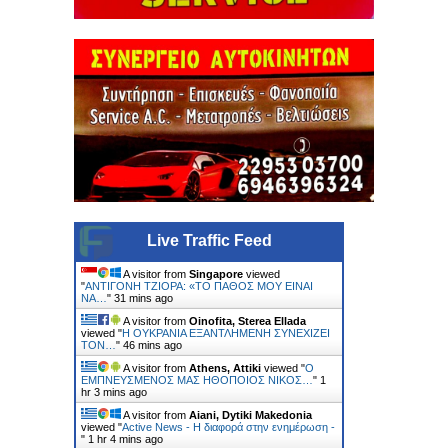
Live Traffic Feed
A visitor from
Singapore
viewed
"
ΑΝΤΙΓΟΝΗ ΤΖΙΟΡΑ: «ΤΟ ΠΑΘΟΣ ΜΟΥ ΕΙΝΑΙ
ΝΑ…
"
31 mins ago
A visitor from
Oinofita, Sterea Ellada
viewed "
H ΟΥΚΡΑΝΙΑ ΕΞΑΝΤΛΗΜΕΝΗ ΣΥΝΕΧΙΖΕΙ
ΤΟΝ…
"
46 mins ago
A visitor from
Athens, Attiki
viewed "
Ο
ΕΜΠΝΕΥΣΜΕΝΟΣ ΜΑΣ ΗΘΟΠΟΙΟΣ ΝΙΚΟΣ…
"
1
hr 3 mins ago
A visitor from
Aiani, Dytiki Makedonia
viewed "
Active News - Η διαφορά στην ενημέρωση -
"
1 hr 4 mins ago