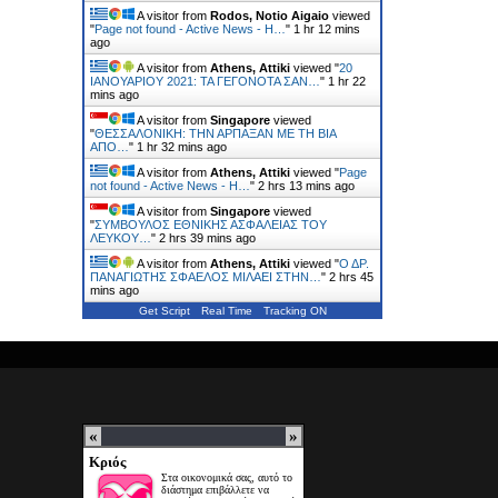
A visitor from
Rodos, Notio Aigaio
viewed
"
Page not found - Active News - Η…
"
1 hr 12 mins
ago
A visitor from
Athens, Attiki
viewed "
20
ΙΑΝΟΥΑΡΙΟΥ 2021: ΤΑ ΓΕΓΟΝΟΤΑ ΣΑΝ…
"
1 hr 22
mins ago
A visitor from
Singapore
viewed
"
ΘΕΣΣΑΛΟΝΙΚΗ: ΤΗΝ ΑΡΠΑΞΑΝ ΜΕ ΤΗ ΒΙΑ
ΑΠΟ…
"
1 hr 32 mins ago
A visitor from
Athens, Attiki
viewed "
Page
not found - Active News - Η…
"
2 hrs 13 mins ago
A visitor from
Singapore
viewed
"
ΣΥΜΒΟΥΛΟΣ ΕΘΝΙΚHΣ ΑΣΦAΛΕΙΑΣ ΤΟΥ
ΛΕΥΚΟY…
"
2 hrs 39 mins ago
A visitor from
Athens, Attiki
viewed "
Ο ΔΡ.
ΠΑΝΑΓΙΩΤΗΣ ΣΦΑΕΛΟΣ ΜΙΛΑΕΙ ΣΤΗΝ…
"
2 hrs 45
mins ago
Get Script
Real Time
Tracking ON