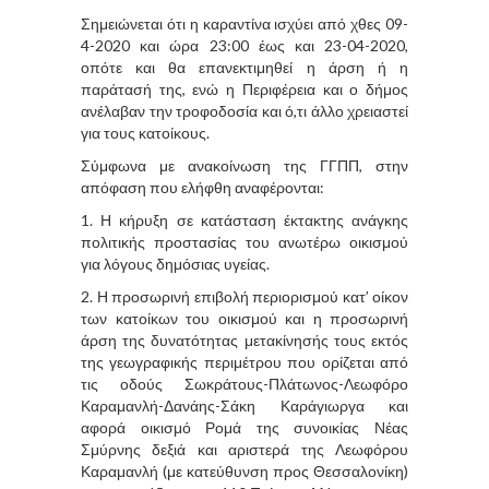
Σημειώνεται ότι η καραντίνα ισχύει από χθες 09-
4-2020 και ώρα 23:00 έως και 23-04-2020,
οπότε και θα επανεκτιμηθεί η άρση ή η
παράτασή της, ενώ η Περιφέρεια και ο δήμος
ανέλαβαν την τροφοδοσία και ό,τι άλλο χρειαστεί
για τους κατοίκους.
Σύμφωνα με ανακοίνωση της ΓΓΠΠ, στην
απόφαση που ελήφθη αναφέρονται:
1. Η κήρυξη σε κατάσταση έκτακτης ανάγκης
πολιτικής προστασίας του ανωτέρω οικισμού
για λόγους δημόσιας υγείας.
2. Η προσωρινή επιβολή περιορισμού κατ’ οίκον
των κατοίκων του οικισμού και η προσωρινή
άρση της δυνατότητας μετακίνησής τους εκτός
της γεωγραφικής περιμέτρου που ορίζεται από
τις οδούς Σωκράτους-Πλάτωνος-Λεωφόρο
Καραμανλή-Δανάης-Σάκη Καράγιωργα και
αφορά οικισμό Ρομά της συνοικίας Νέας
Σμύρνης δεξιά και αριστερά της Λεωφόρου
Καραμανλή (με κατεύθυνση προς Θεσσαλονίκη)