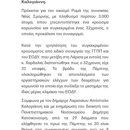
Καλογιάννη.
Πρόκειται για τον οικισμό Ρομά της συνοικίας
Νέας Σμύρνης, με πληθυσμό περίπου 3.000
άτομα, όπου χτεςεντοπίστηκε ένα κρούσμα
κορωνοϊού και συγκεκριμένα ένας 32χρονος, ο
οποίος προκάλεσε τον συναγερμό.
Κατά την ιχνηλάτηση του συγκεκριμένου
κρούσματος από ειδικό συνεργείο της ΓΓΠΠ και
του ΕΟΔΥ, που μετέβη στη Λάρισα με εντολή του
κ. Χαρδαλιά, διαπιστώθηκε πως ο 32χρονος είχε
31 επαφές. Το βράδυ της Πέμπτης
ολοκληρώθηκαν τα αποτελέσματα των
εργαστηριακών ελέγχων των δειγμάτων για
κορωνοϊό τα οποία είχε συλλέξει το μεσημέρι της
ίδιας μέρας κλιμάκιο του ΕΟΔΥ.
Σύμφωνα με τον δήμαρχο Λαρισαίων Απόστολο
Καλογιάννη και με ενημέρωση του διοικητή του
Πανεπιστημιακού Νοσοκομείου Δημήτρη
Κατσικονούρη, από τα 29 δείγματα που
ελήφθησαν το πρωί της Πέμπτης τα 20 είναι
θετικά στη συγκεκριμένη συνοικία, ενώ τα 9