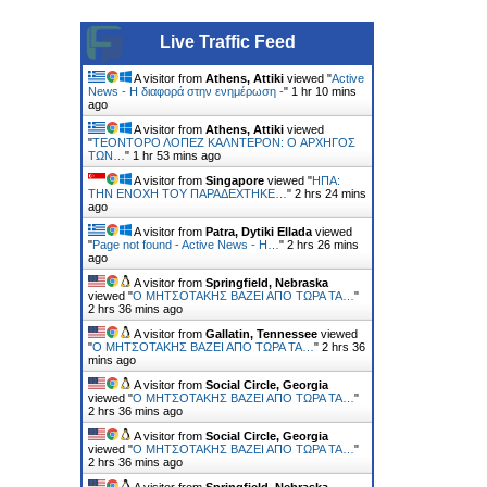
Live Traffic Feed
A visitor from
Athens, Attiki
viewed "
Active
News - Η διαφορά στην ενημέρωση -
"
1 hr 10 mins
ago
A visitor from
Athens, Attiki
viewed
"
ΤΕΟΝΤΟΡΟ ΛΟΠΕΖ ΚΑΛΝΤΕΡΟΝ: O ΑΡΧΗΓΟΣ
ΤΩΝ…
"
1 hr 53 mins ago
A visitor from
Singapore
viewed "
ΗΠΑ:
ΤΗΝ ΕΝΟΧH ΤΟΥ ΠΑΡΑΔEΧΤΗΚΕ…
"
2 hrs 24 mins
ago
A visitor from
Patra, Dytiki Ellada
viewed
"
Page not found - Active News - Η…
"
2 hrs 26 mins
ago
A visitor from
Springfield, Nebraska
viewed "
Ο ΜΗΤΣΟΤΑΚΗΣ ΒΑΖΕΙ ΑΠΟ ΤΩΡΑ ΤΑ…
"
2 hrs 36 mins ago
A visitor from
Gallatin, Tennessee
viewed
"
Ο ΜΗΤΣΟΤΑΚΗΣ ΒΑΖΕΙ ΑΠΟ ΤΩΡΑ ΤΑ…
"
2 hrs 36
mins ago
A visitor from
Social Circle, Georgia
viewed "
Ο ΜΗΤΣΟΤΑΚΗΣ ΒΑΖΕΙ ΑΠΟ ΤΩΡΑ ΤΑ…
"
2 hrs 36 mins ago
A visitor from
Social Circle, Georgia
viewed "
Ο ΜΗΤΣΟΤΑΚΗΣ ΒΑΖΕΙ ΑΠΟ ΤΩΡΑ ΤΑ…
"
2 hrs 36 mins ago