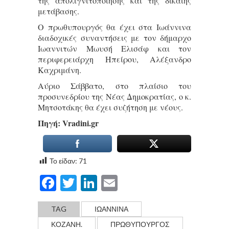
της απολιγνιτοποίησης και της δίκαιης
μετάβασης.
Ο πρωθυπουργός θα έχει στα Ιωάννινα
διαδοχικές συναντήσεις με τον δήμαρχο
Ιωαννιτών Μωυσή Ελισάφ και τον
περιφερειάρχη Ηπείρου, Αλέξανδρο
Καχριμάνη.
Αύριο Σάββατο, στο πλαίσιο του
προσυνεδρίου της Νέας Δημοκρατίας, ο κ.
Μητσοτάκης θα έχει συζήτηση με νέους.
Πηγή: Vradini.gr
Το είδαν:
71
Facebook
Twitter
LinkedIn
Email
TAG
ΙΩΑΝΝΙΝΑ
ΚΟΖΑΝΗ.
ΠΡΩΘΥΠΟΥΡΓΟΣ