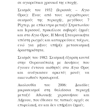
σε αγιορείτικα χρονικά της εποχής.
Σεισμός του 1932 (Ιερισσός – Άγιο
Όρος): Ένας από τους ισχυρότερους
σεισμούς της περιοχής, μεγέθους 7
Ρίχτερ, με επίκεντρο μεταξύ Στρατωνίου
και Ιερισσού, προκάλεσε σοβαρές ζημιές
και στο Άγιο Όρος. Η Μονή Σταυρονικήτα
υπέστη ρωγμές και καταρρεύσεις τοίχων,
ενώ για μήνες υπήρξε μετασεισμική
δραστηριότητα.
Σεισμός του 1982: Σεισμική έξαρση κοντά
στην Ουρανούπολη με δονήσεις που
έγιναν έντονα αισθητές στο Άγιο Όρος
και ανάγκασαν αρκετές μονές να
εκκενωθούν προσωρινά.
Ακολουθία του 2006: Δεκάδες
μικροσεισμοί στη θαλάσσια περιοχή
μεταξύ Αθωνικής χερσονήσου και
Λήμνου, που έθεσαν τις τοπικές αρχές σε
επιφυλακή, αν και δεν υπήρξαν ζημιές.