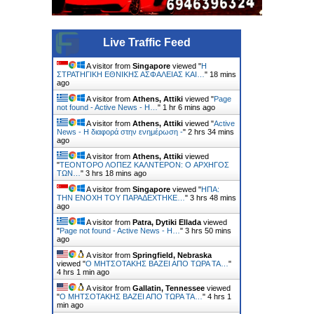
Live Traffic Feed
A visitor from
Singapore
viewed "
Η
ΣΤΡΑΤΗΓΙΚΗ ΕΘΝΙΚΗΣ ΑΣΦΑΛΕΙΑΣ ΚΑΙ…
"
18 mins
ago
A visitor from
Athens, Attiki
viewed "
Page
not found - Active News - Η…
"
1 hr 6 mins ago
A visitor from
Athens, Attiki
viewed "
Active
News - Η διαφορά στην ενημέρωση -
"
2 hrs 34 mins
ago
A visitor from
Athens, Attiki
viewed
"
ΤΕΟΝΤΟΡΟ ΛΟΠΕΖ ΚΑΛΝΤΕΡΟΝ: O ΑΡΧΗΓΟΣ
ΤΩΝ…
"
3 hrs 18 mins ago
A visitor from
Singapore
viewed "
ΗΠΑ:
ΤΗΝ ΕΝΟΧH ΤΟΥ ΠΑΡΑΔEΧΤΗΚΕ…
"
3 hrs 48 mins
ago
A visitor from
Patra, Dytiki Ellada
viewed
"
Page not found - Active News - Η…
"
3 hrs 50 mins
ago
A visitor from
Springfield, Nebraska
viewed "
Ο ΜΗΤΣΟΤΑΚΗΣ ΒΑΖΕΙ ΑΠΟ ΤΩΡΑ ΤΑ…
"
4 hrs 1 min ago
A visitor from
Gallatin, Tennessee
viewed
"
Ο ΜΗΤΣΟΤΑΚΗΣ ΒΑΖΕΙ ΑΠΟ ΤΩΡΑ ΤΑ…
"
4 hrs 1
min ago