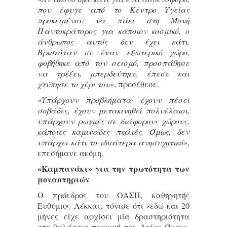
που έφυγε από το Κέντρο Υγείας
προκειμένου να πάει στη Μονή
Παντοκράτορος για κάποιον κοσμικό, ο
άνθρωπος αυτός δεν έχει κάτι.
Βρισκόταν σε έναν εξωτερικό χώρο,
φοβήθηκε από τον σεισμό, προσπάθησε
να τρέξει, μπερδεύτηκε, έπεσε και
χτύπησε το χέρι του»
, προσέθεσε.
«Υπάρχουν προβλήματα· έχουν πέσει
σοβάδες, έχουν μετακινηθεί πολυέλαιοι,
υπάρχουν ρωγμές σε διάφορους χώρους,
κάποιες καμινάδες παλιές. Όμως, δεν
υπάρχει κάτι το ιδιαίτερα ανησυχητικό»
,
επεσήμανε ακόμη.
«Καμπανάκι» για την τρωτότητα των
μοναστηριών
Ο πρόεδρος του ΟΑΣΠ, καθηγητής
Ευθύμιος Λέκκας, τόνισε ότι «εδώ και 20
μήνες είχε αρχίσει μία δραστηριότητα
στη θαλάσσια περιοχή του Αγίου Όρους,