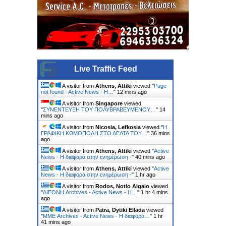
Live Traffic Feed
A visitor from
Athens, Attiki
viewed "
Page
not found - Active News - Η…
"
12 mins ago
A visitor from
Singapore
viewed
"
ΣΥΝΕΝΤΕΥΞΗ ΤΟΥ ΠΟΛΥΒΡΑΒΕΥΜΕΝΟΥ…
"
14
mins ago
A visitor from
Nicosia, Lefkosia
viewed "
Η
ΓΡΑΦΙΚΗ ΚΩΜΟΠΟΛΗ ΣΤΟ ΔΕΛΤΑ ΤΟΥ…
"
36 mins
ago
A visitor from
Athens, Attiki
viewed "
Active
News - Η διαφορά στην ενημέρωση -
"
40 mins ago
A visitor from
Athens, Attiki
viewed "
Active
News - Η διαφορά στην ενημέρωση -
"
1 hr ago
A visitor from
Rodos, Notio Aigaio
viewed
"
ΔΙΕΘΝΗ Archives - Active News - Η…
"
1 hr 4 mins
ago
A visitor from
Patra, Dytiki Ellada
viewed
"
ΜΜΕ Archives - Active News - Η διαφορά…
"
1 hr
41 mins ago