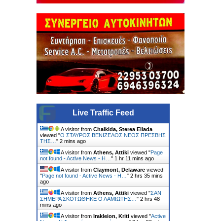
Live Traffic Feed
A visitor from
Chalkida, Sterea Ellada
viewed "
Ο ΣΤΑΥΡΟΣ ΒΕΝΙΖΕΛΟΣ ΝΕΟΣ ΠΡΕΣΒΗΣ
ΤΗΣ…
"
2 mins ago
A visitor from
Athens, Attiki
viewed "
Page
not found - Active News - Η…
"
1 hr 11 mins ago
A visitor from
Claymont, Delaware
viewed
"
Page not found - Active News - Η…
"
2 hrs 35 mins
ago
A visitor from
Athens, Attiki
viewed "
ΣΑΝ
ΣΗΜΕΡΑ ΣΚΟΤΩΘΗΚΕ Ο ΛΑΜΙΩΤΗΣ…
"
2 hrs 48
mins ago
A visitor from
Irakleion, Kriti
viewed "
Active