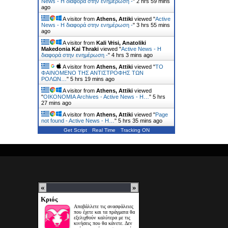
News - Η διαφορά στην ενημέρωση -
"
2 hrs 59 mins
ago
A visitor from
Athens, Attiki
viewed "
Active
News - Η διαφορά στην ενημέρωση -
"
3 hrs 55 mins
ago
A visitor from
Kali Vrisi, Anatoliki
Makedonia Kai Thraki
viewed "
Active News - Η
διαφορά στην ενημέρωση -
"
4 hrs 3 mins ago
A visitor from
Athens, Attiki
viewed "
ΤΟ
ΦΑΙΝΟΜΕΝΟ ΤΗΣ ΑΝΤΙΣΤΡΟΦΗΣ ΤΩΝ
ΡΟΛΩΝ…
"
5 hrs 19 mins ago
A visitor from
Athens, Attiki
viewed
"
ΟΙΚΟΝΟΜΙΑ Archives - Active News - Η…
"
5 hrs
27 mins ago
A visitor from
Athens, Attiki
viewed "
Page
not found - Active News - Η…
"
5 hrs 35 mins ago
Get Script
Real Time
Tracking ON