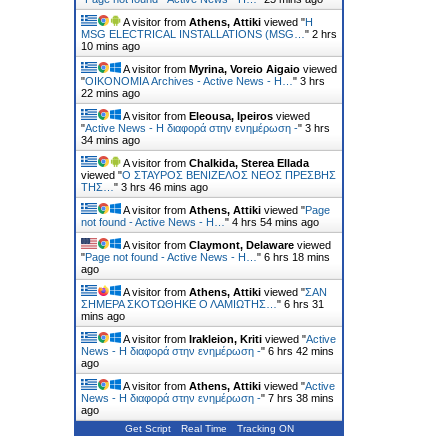
A visitor from
Athens, Attiki
viewed "
Η
MSG ELECTRICAL INSTALLATIONS (MSG…
"
2 hrs
10 mins ago
A visitor from
Myrina, Voreio Aigaio
viewed
"
ΟΙΚΟΝΟΜΙΑ Archives - Active News - Η…
"
3 hrs
22 mins ago
A visitor from
Eleousa, Ipeiros
viewed
"
Active News - Η διαφορά στην ενημέρωση -
"
3 hrs
34 mins ago
A visitor from
Chalkida, Sterea Ellada
viewed "
Ο ΣΤΑΥΡΟΣ ΒΕΝΙΖΕΛΟΣ ΝΕΟΣ ΠΡΕΣΒΗΣ
ΤΗΣ…
"
3 hrs 46 mins ago
A visitor from
Athens, Attiki
viewed "
Page
not found - Active News - Η…
"
4 hrs 54 mins ago
A visitor from
Claymont, Delaware
viewed
"
Page not found - Active News - Η…
"
6 hrs 18 mins
ago
A visitor from
Athens, Attiki
viewed "
ΣΑΝ
ΣΗΜΕΡΑ ΣΚΟΤΩΘΗΚΕ Ο ΛΑΜΙΩΤΗΣ…
"
6 hrs 31
mins ago
A visitor from
Irakleion, Kriti
viewed "
Active
News - Η διαφορά στην ενημέρωση -
"
6 hrs 42 mins
ago
A visitor from
Athens, Attiki
viewed "
Active
News - Η διαφορά στην ενημέρωση -
"
7 hrs 38 mins
ago
Get Script
Real Time
Tracking ON