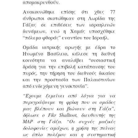
απομακρυνθούν.
Ανακοινώθηκε επίσης ότι χθες 77
άνθρωποι σκοτώθηκαν στη Λωρίδα της
Γάζας σε επιθέσεις των ισραηλινών
δυνάμεων, ενώ η Χαμάς υποσχέθηκε
“πόλεμο φθοράς” εναντίον του Ισραήλ.
Ομάδα ιατρικής αρωγής με έδρα το
Ηνωμένο Βασίλειο, κάλεσε τη διεθνή
κοινότητα να αναλάβει “ουσιαστική
δράση για την επιβολή κατάπαυσης του
πυρός, την τήρηση του διεθνούς δικαίου
και την προστασία των Παλαιστινίων
από ενδεχόμενη γενοκτονία”.
“Έχουμε ξεμείνει από λόγια για να
περιγράψουμε τη φρίκη που οι ομάδες
μας βλέπουν και βιώνουν στη Γάζα”,
δήλωσε ο Fikr Shalltoot, διευθυντής της
MAP στη Γάζα. “Οι συχνές μαζικές
δολοφονίες αμάχων, η χρήση της πείνας
ως όπλο πολέμου και η συστηματική