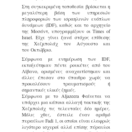
Στη συγκεκριμένη τοποθεσία βρίσκεται η
μεγαλύτερη βάση των υπηρεσιών
πληροφοριών των ισραηλινών ενόπλων
δυνάμεων (IDF), καθώς και το αρχηγείο
της Μοσάντ, υπογραμμίζουν οι Times of
Israel. Είχε γίνει ξανά στόχος επίθεσης
της Χεζμπολάχ τον Αύγουστο και
τον Οκτώβριο.
Σύμφωνα με ενημέρωση των IDF,
εκτοξεύτηκαν πέντε ρουκέτες από τον
Λίβανο, ορισμένες αναχαιτίστηκαν και
άλλες έπεσαν στο ύπαιθρο χωρίς να
προκαλέσουν τραυματισμούς ή
σημαντικές υλικές ζημιές.
Σύμφωνα με το Αljazeera Φαίνεται να
υπάρχει μια κάποια αλλαγή τακτικής της
Χεζμπολάχ τις τελευταίες δύο ημέρες.
Μόλις χθες, έστειλε έναν αριθμό
πυραύλων Fadi 1, οι οποίοι είναι ελαφρώς
λιγότερο ισχυροί αλλά επίσης πύραυλοι