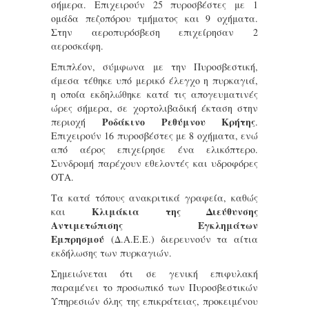
σήμερα. Επιχειρούν 25 πυροσβέστες με 1
ομάδα πεζοπόρου τμήματος και 9 οχήματα.
Στην αεροπυρόσβεση επιχείρησαν 2
αεροσκάφη.
Επιπλέον, σύμφωνα με την Πυροσβεστική,
άμεσα τέθηκε υπό μερικό έλεγχο η πυρκαγιά,
η οποία εκδηλώθηκε κατά τις απογευματινές
ώρες σήμερα, σε χορτολιβαδική έκταση στην
Ροδάκινο Ρεθύμνου Κρήτης
περιοχή
.
Επιχειρούν 16 πυροσβέστες με 8 οχήματα, ενώ
από αέρος επιχείρησε ένα ελικόπτερο.
Συνδρομή παρέχουν εθελοντές και υδροφόρες
ΟΤΑ.
Τα κατά τόπους ανακριτικά γραφεία, καθώς
Κλιμάκια της Διεύθυνσης
και
Αντιμετώπισης Εγκλημάτων
Εμπρησμού
(Δ.Α.Ε.Ε.) διερευνούν τα αίτια
εκδήλωσης των πυρκαγιών.
Σημειώνεται ότι σε γενική επιφυλακή
παραμένει το προσωπικό των Πυροσβεστικών
Υπηρεσιών όλης της επικράτειας, προκειμένου