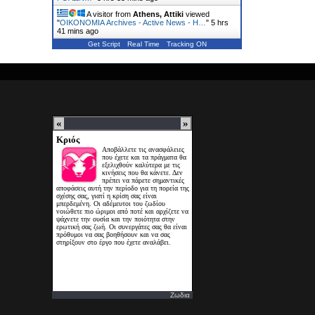
A visitor from
Athens, Attiki
viewed
"
ΟΙΚΟΝΟΜΙΑ Archives - Active News - Η…
"
5 hrs
41 mins ago
Get Script
Real Time
Tracking ON
Ζωδια