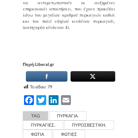
να αντιμετωπιστούν οι αυξημένες
υπηρεσιακές απαιτήσεις, που έχουν προκύψει
λόγω του μεγάλου αριθμού πυρκαγιών καθώς
και του πολύ υψηλού κινδύνου πυρκαγιάς,
(κατηγορία κίνδυνου 4).
Πηγή:Liberal.gr
Το είδαν:
79
Facebook
Twitter
LinkedIn
Email
TAG
ΠΥΡΚΑΓΙΆ.
ΠΥΡΚΑΓΙΈΣ.
ΠΥΡΟΣΒΕΣΤΙΚΗ.
ΦΩΤΙΑ
ΦΩΤΙΕΣ