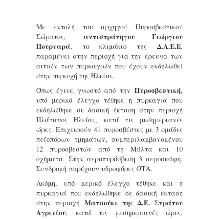
Με εντολή του αρχηγού Πυροσβεστικού
αντιστράτηγου Γεώργιου
Σώματος,
Πουρναρά
Δ.Α.Ε.Ε
, το κλιμάκιο της
.
παραμένει στην περιοχή για την έρευνα των
αιτιών των πυρκαγιών που έχουν εκδηλωθεί
στην περιοχή της Ηλείας.
Πυροσβεστική
Όπως έγινε γνωστό από την
,
υπό μερικό έλεγχο τέθηκε η πυρκαγιά που
εκδηλώθηκε σε δασική έκταση στην περιοχή
Πλάτανος Ηλείας, κατά τις μεσημεριανές
ώρες. Επιχειρούν 41 πυροσβέστες με 3 ομάδες
πεζοπόρων τμημάτων, συμπεριλαμβανομένου
12 πυροσβεστών από τη Μάλτα και 10
οχήματα. Στην αεροπυρόσβεση 3 αεροσκάφη.
Συνδρομή παρέχουν υδροφόρες ΟΤΑ.
Ακόμη, υπό μερικό έλεγχο τέθηκε και η
πυρκαγιά που εκδηλώθηκε σε δασική έκταση
Ματσούκι της Δ.Ε. Στράτου
στην περιοχή
Αγρινίου
, κατά τις μεσημεριανές ώρες,