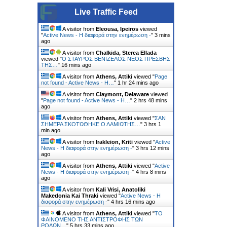
Live Traffic Feed
A visitor from
Eleousa, Ipeiros
viewed
"
Active News - Η διαφορά στην ενημέρωση -
"
3 mins
ago
A visitor from
Chalkida, Sterea Ellada
viewed "
Ο ΣΤΑΥΡΟΣ ΒΕΝΙΖΕΛΟΣ ΝΕΟΣ ΠΡΕΣΒΗΣ
ΤΗΣ…
"
16 mins ago
A visitor from
Athens, Attiki
viewed "
Page
not found - Active News - Η…
"
1 hr 24 mins ago
A visitor from
Claymont, Delaware
viewed
"
Page not found - Active News - Η…
"
2 hrs 48 mins
ago
A visitor from
Athens, Attiki
viewed "
ΣΑΝ
ΣΗΜΕΡΑ ΣΚΟΤΩΘΗΚΕ Ο ΛΑΜΙΩΤΗΣ…
"
3 hrs 1
min ago
A visitor from
Irakleion, Kriti
viewed "
Active
News - Η διαφορά στην ενημέρωση -
"
3 hrs 12 mins
ago
A visitor from
Athens, Attiki
viewed "
Active
News - Η διαφορά στην ενημέρωση -
"
4 hrs 8 mins
ago
A visitor from
Kali Vrisi, Anatoliki
Makedonia Kai Thraki
viewed "
Active News - Η
διαφορά στην ενημέρωση -
"
4 hrs 16 mins ago
A visitor from
Athens, Attiki
viewed "
ΤΟ
ΦΑΙΝΟΜΕΝΟ ΤΗΣ ΑΝΤΙΣΤΡΟΦΗΣ ΤΩΝ
ΡΟΛΩΝ…
"
5 hrs 33 mins ago