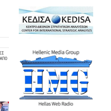
EΣ
 ΑΠO