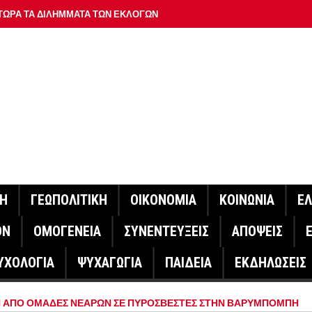
ΤΩΡΑ ΤΑ ΔΙΛΗΜΜΑΤΑ ΤΩΝ ΕΚΛΟΓΩΝ
Ν ΤΟΥΣ ΓΕΙΤΟΝΕΣ ΤΟΥΡΚΙΑ ΚΑΙ ΣΑΟΥΔΙΚΗ ΑΡΑΒΙΑ
ΝΙΑ – “ΔΕΝ ΣΤΟΧΕΥΟΥΜΕ ΚΑΝΕΝΑ” ΛΕΕΙ Η ΑΓΚΥΡΑ
 ΑΠΟΚΑΛΥΨΕ ΤΑ ΛΕΙΨΑΝΑ ΕΝΟΣ ΜΑΜΟΥΘ
ΓΟΝΟΤΑ ΣΑΝ ΣΗΜΕΡΑ
ΠΡΟΤΕΡΑΙΟΤΗΤΑ Η ΒΙΟΜΗΧΑΝΙΑ
ΟΝ ΣΠΟΥΔΑΙΟΤΕΡΟ ΕΡΜΗΝΕΥΤΗ ΛΑΚΗ ΧΑΛΚΙΑ –
ΝΗ
ΓΕΩΠΟΛΙΤΙΚΗ
ΟΙΚΟΝΟΜΙΑ
ΚΟΙΝΩΝΙΑ
Ε
ΑΦΕΙΟ ΑΘΗΝΩΝ
ΟΝ
ΟΜΟΓΕΝΕΙΑ
ΣΥΝΕΝΤΕΥΞΕΙΣ
ΑΠΟΨΕΙΣ
ΟΙΓΕΙ Η ΠΛΑΤΦΟΡΜΑ
ΥΧΟΛΟΓΙΑ
ΨΥΧΑΓΩΓΙΑ
ΠΑΙΔΕΙΑ
ΕΚΔΗΛΩΣΕΙΣ
ΓΟΝΟΤΑ ΣΑΝ ΣΗΜΕΡΑ
ΑΚΟΙΝΩΣΕ Ο ΜΗΤΣΟΤΑΚΗΣ ΓΙΑ ΤΟΥΣ ΠΥΡΟΠΛΗΚΤΟΥΣ
Η ΑΠΟ ΟΜΑΔΕΣ ΝΕΑΡΩΝ ΣΕ ΠΥΡΟΣΒΕΣΤΕΣ ΣΤΗΝ ΒΑΡΥΜΠΟΜΠΗ