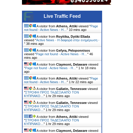
Live Traffic Feed
A visitor from
Athens, Attiki
viewed "
Page
not found - Active News - Η…
"
10 mins ago
A visitor from
Royitika, Dytiki Ellada
viewed "
Active News - Η διαφορά στην ενημέρωση -
"
38 mins ago
A visitor from
Gefyra, Peloponnisos
viewed "
Page not found - Active News - Η…
"
46
mins ago
A visitor from
Claymont, Delaware
viewed
"
Page not found - Active News - Η…
"
1 hr 18 mins
ago
A visitor from
Athens, Attiki
viewed "
Page
not found - Active News - Η…
"
1 hr 22 mins ago
A visitor from
Gallatin, Tennessee
viewed
"
ΣΤΡΟΦΗ ΠΡΟΣ ΤΑ ΔΕΞΙΑ ΑΠΟ ΤΟΝ
ΚΥΠΡΙΑΚΟ…
"
1 hr 29 mins ago
A visitor from
Gallatin, Tennessee
viewed
"
ΣΤΡΟΦΗ ΠΡΟΣ ΤΑ ΔΕΞΙΑ ΑΠΟ ΤΟΝ
ΚΥΠΡΙΑΚΟ…
"
1 hr 29 mins ago
A visitor from
Athens, Attiki
viewed
"
ΣΤΡΟΦΗ ΠΡΟΣ ΤΑ ΔΕΞΙΑ ΑΠΟ ΤΟΝ
ΚΥΠΡΙΑΚΟ…
"
1 hr 29 mins ago
A visitor from
Claymont, Delaware
viewed