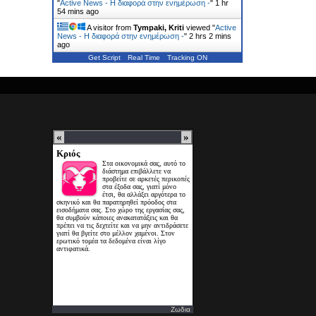
"
Active News - Η διαφορά στην ενημέρωση -
"
1 hr
54 mins ago
A visitor from
Tympaki, Kriti
viewed "
Active
News - Η διαφορά στην ενημέρωση -
"
2 hrs 2 mins
ago
Get Script
Real Time
Tracking ON
Ζωδια