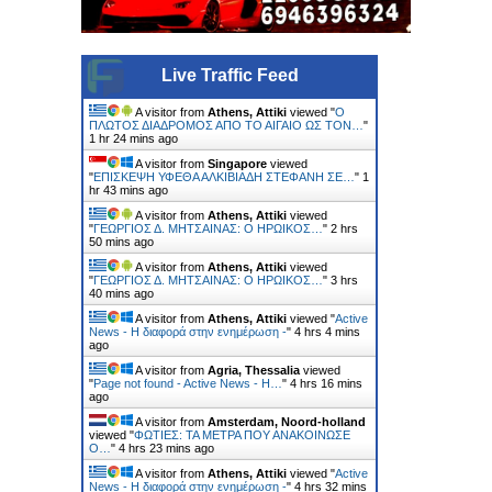
Live Traffic Feed
A visitor from
Athens, Attiki
viewed "
Ο
ΠΛΩΤΟΣ ΔΙΑΔΡΟΜΟΣ ΑΠΟ ΤΟ ΑΙΓΑΙΟ ΩΣ ΤΟΝ…
"
1 hr 24 mins ago
A visitor from
Singapore
viewed
"
ΕΠΙΣΚΕΨΗ ΥΦΕΘΑ ΑΛΚΙΒΙΑΔΗ ΣΤΕΦΑΝΗ ΣΕ…
"
1
hr 43 mins ago
A visitor from
Athens, Attiki
viewed
"
ΓΕΩΡΓΙΟΣ Δ. ΜΗΤΣΑΙΝΑΣ: Ο ΗΡΩΙΚΟΣ…
"
2 hrs
50 mins ago
A visitor from
Athens, Attiki
viewed
"
ΓΕΩΡΓΙΟΣ Δ. ΜΗΤΣΑΙΝΑΣ: Ο ΗΡΩΙΚΟΣ…
"
3 hrs
40 mins ago
A visitor from
Athens, Attiki
viewed "
Active
News - Η διαφορά στην ενημέρωση -
"
4 hrs 4 mins
ago
A visitor from
Agria, Thessalia
viewed
"
Page not found - Active News - Η…
"
4 hrs 17 mins
ago
A visitor from
Amsterdam, Noord-holland
viewed "
ΦΩΤΙΕΣ: ΤΑ ΜΕΤΡΑ ΠΟΥ ΑΝΑΚΟΙΝΩΣΕ
Ο…
"
4 hrs 23 mins ago
A visitor from
Athens, Attiki
viewed "
Active
News - Η διαφορά στην ενημέρωση -
"
4 hrs 32 mins