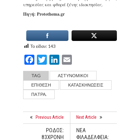
υπηρεσίας και φθορά ξένης ιδιοκτησίας.
Πηγή: Protothema.gr
Το είδαν:
143
Facebook
Twitter
LinkedIn
Email
TAG
ΑΣΤΥΝΟΜΙΚΟI
ΕΠIΘΕΣΗ
ΚΑΤΑΣΚΗΝΩΣΕΙΣ
ΠAΤΡΑ.
Previous Article
Next Article
ΡΟΔΟΣ:
ΝΕΑ
83ΧΡΟΝΗ
ΦΙΛΑΔΕΛΦΕΙΑ: