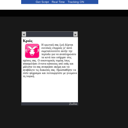
Get Script
Real Time
Tracking ON
Ζωδια