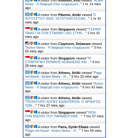
A visitor from
Asimion, Kriti
viewed "
Active
News - Η διαφορά στην ενημέρωση -
"
1 hr 14 mins
ago
A visitor from
Pikermi, Attiki
viewed "
2
ΑΥΓΟΥΣΤΟΥ 2026: ΤΑ ΓΕΓΟΝΟΤΑ ΣΑΝ…
"
1 hr 42
mins ago
A visitor from
Singapore
viewed "
ΤΖΕΦΡΙ
ΠΑΙΑΤ ΓΙΑ ΤΟΝ ΣΤΑΘΜΟ LNG ΣΤΗΝ…
"
2 hrs 42
mins ago
A visitor from
Claymont, Delaware
viewed
"
Active News - Η διαφορά στην ενημέρωση -
"
3 hrs
55 mins ago
A visitor from
Singapore
viewed "
Η
ΣΤΡΑΤΗΓΙΚΗ ΕΘΝΙΚΗΣ ΑΣΦΑΛΕΙΑΣ ΚΑΙ…
"
4 hrs
28 mins ago
A visitor from
Athens, Attiki
viewed "
Page
not found - Active News - Η…
"
5 hrs 15 mins ago
A visitor from
Athens, Attiki
viewed "
Active
News - Η διαφορά στην ενημέρωση -
"
6 hrs 43 mins
ago
A visitor from
Athens, Attiki
viewed
"
ΤΕΟΝΤΟΡΟ ΛΟΠΕΖ ΚΑΛΝΤΕΡΟΝ: O ΑΡΧΗΓΟΣ
ΤΩΝ…
"
7 hrs 27 mins ago
A visitor from
Singapore
viewed "
ΗΠΑ:
ΤΗΝ ΕΝΟΧH ΤΟΥ ΠΑΡΑΔEΧΤΗΚΕ…
"
7 hrs 57 mins
ago
A visitor from
Patra, Dytiki Ellada
viewed
"
Page not found - Active News - Η…
"
7 hrs 59 mins
ago