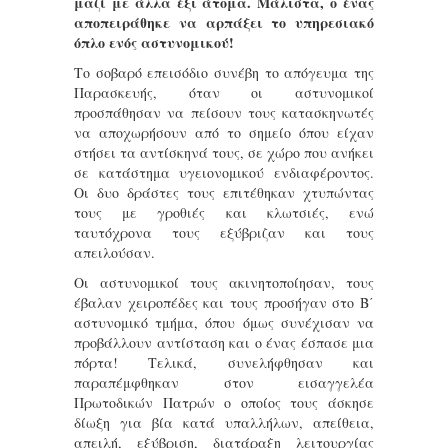
μαζί με άλλα έξι άτομα. Μάλιστα, ο ένας
αποπειράθηκε να αρπάξει το υπηρεσιακό
όπλο ενός αστυνομικού!
Το σοβαρό επεισόδιο συνέβη το απόγευμα της
Παρασκευής, όταν οι αστυνομικοί
προσπάθησαν να πείσουν τους κατασκηνωτές
να αποχωρήσουν από το σημείο όπου είχαν
στήσει τα αντίσκηνά τους, σε χώρο που ανήκει
σε κατάστημα υγειονομικού ενδιαφέροντος.
Οι δυο δράστες τους επιτέθηκαν χτυπώντας
τους με γροθιές και κλωτσιές, ενώ
ταυτόχρονα τους εξύβριζαν και τους
απειλούσαν.
Οι αστυνομικοί τους ακινητοποίησαν, τους
έβαλαν χειροπέδες και τους προσήγαν στο Β΄
αστυνομικό τμήμα, όπου όμως συνέχισαν να
προβάλλουν αντίσταση και ο ένας έσπασε μια
πόρτα! Τελικά, συνελήφθησαν και
παραπέμφθηκαν στον εισαγγελέα
Πρωτοδικών Πατρών ο οποίος τους άσκησε
δίωξη για βία κατά υπαλλήλων, απείθεια,
απειλή, εξύβριση, διατάραξη λειτουργίας