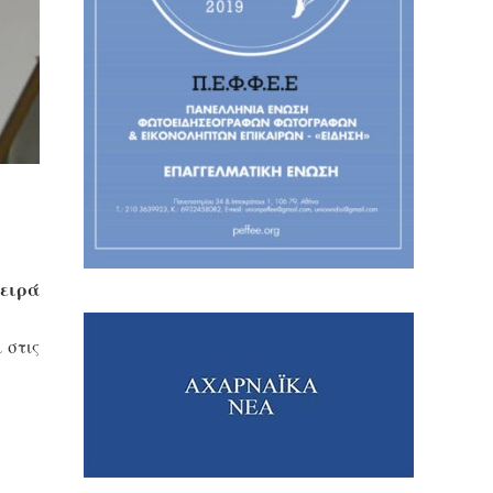
Σειρά
 στις