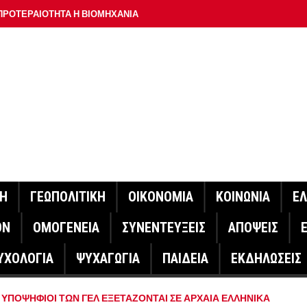
ΠΡΟΤΕΡΑΙΟΤΗΤΑ Η ΒΙΟΜΗΧΑΝΙΑ
ΟΝ ΣΠΟΥΔΑΙΟΤΕΡΟ ΕΡΜΗΝΕΥΤΗ ΛΑΚΗ ΧΑΛΚΙΑ –
ΑΦΕΙΟ ΑΘΗΝΩΝ
ΟΙΓΕΙ Η ΠΛΑΤΦΟΡΜΑ
ΓΟΝΟΤΑ ΣΑΝ ΣΗΜΕΡΑ
ΑΚΟΙΝΩΣΕ Ο ΜΗΤΣΟΤΑΚΗΣ ΓΙΑ ΤΟΥΣ ΠΥΡΟΠΛΗΚΤΟΥΣ
ΙΣ ΠΥΡΟΠΛΗΚΤΕΣ ΠΕΡΙΟΧΕΣ ΤΗΣ ΔΥΤΙΚΗΣ ΑΤΤΙΚΗΣ – ΣΤΟ
ΝΗ
ΓΕΩΠΟΛΙΤΙΚΗ
ΟΙΚΟΝΟΜΙΑ
ΚΟΙΝΩΝΙΑ
Ε
ΕΛΟΣ ΤΟΥΡΝΑΣ
ΟΝ
ΟΜΟΓΕΝΕΙΑ
ΣΥΝΕΝΤΕΥΞΕΙΣ
ΑΠΟΨΕΙΣ
ΗΝΑΣ ΕΡΕΥΝΗΤΗΣ ΣΤΗ ΔΑΝΙΑ ΣΧΕΔΙΑΖΕΙ DRONE ΓΙΑ ΤΗ
ΥΧΟΛΟΓΙΑ
ΨΥΧΑΓΩΓΙΑ
ΠΑΙΔΕΙΑ
ΕΚΔΗΛΩΣΕΙΣ
ΓΟΝΟΤΑ ΣΑΝ ΣΗΜΕΡΑ
Ι ΥΠΟΨΗΦΙΟΙ ΤΩΝ ΓΕΛ ΕΞΕΤΑΖΟΝΤΑΙ ΣΕ ΑΡΧΑΙΑ ΕΛΛΗΝΙΚΑ