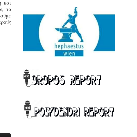
η και
ν, το
ρούμε
κρούς