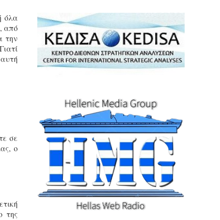
ή όλα
, από
α την
Γιατί
 αυτή
τε σε
ας, ο
ετική
ο της