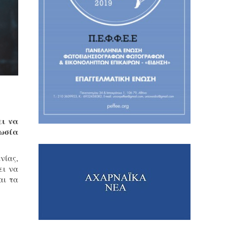
ει να
Ρωσία
νίας,
ει να
αι τα