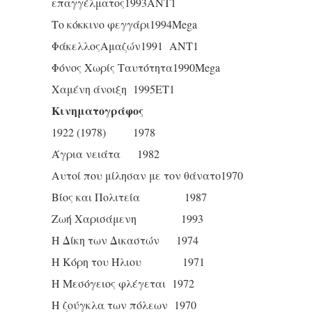
επαγγέλματος1993ΑΝΤ1
Το κόκκινο φεγγάρι1994Mega
ΦάκελλοςΑμαζών1991 ΑΝΤ1
Φόνος Χωρίς Ταυτότητα1990Mega
Χαμένη άνοιξη 1995ΕΤ1
Κινηματογράφος
1922 (1978) 1978
Άγρια νειάτα 1982
Αυτοί που μίλησαν με τον θάνατο1970
Βίος και Πολιτεία 1987
Ζωή Χαρισάμενη 1993
Η Δίκη των Δικαστών 1974
Η Κόρη του Ήλιου 1971
Η Μεσόγειος φλέγεται 1972
Η ζούγκλα των πόλεων 1970