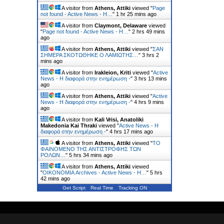
A visitor from
Athens, Attiki
viewed "
Page
not found - Active News - Η…
"
1 hr 25 mins ago
A visitor from
Claymont, Delaware
viewed
"
Page not found - Active News - Η…
"
2 hrs 49 mins
ago
A visitor from
Athens, Attiki
viewed "
ΣΑΝ
ΣΗΜΕΡΑ ΣΚΟΤΩΘΗΚΕ Ο ΛΑΜΙΩΤΗΣ…
"
3 hrs 2
mins ago
A visitor from
Irakleion, Kriti
viewed "
Active
News - Η διαφορά στην ενημέρωση -
"
3 hrs 13 mins
ago
A visitor from
Athens, Attiki
viewed "
Active
News - Η διαφορά στην ενημέρωση -
"
4 hrs 9 mins
ago
A visitor from
Kali Vrisi, Anatoliki
Makedonia Kai Thraki
viewed "
Active News - Η
διαφορά στην ενημέρωση -
"
4 hrs 17 mins ago
A visitor from
Athens, Attiki
viewed "
ΤΟ
ΦΑΙΝΟΜΕΝΟ ΤΗΣ ΑΝΤΙΣΤΡΟΦΗΣ ΤΩΝ
ΡΟΛΩΝ…
"
5 hrs 34 mins ago
A visitor from
Athens, Attiki
viewed
"
ΟΙΚΟΝΟΜΙΑ Archives - Active News - Η…
"
5 hrs
42 mins ago
Get Script
Real Time
Tracking ON