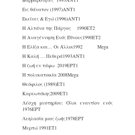
Εις θάνατον (1997)ΑΝΤ1
Εκείνες & Εγώ (1996)ΑΝΤ1
Η Αλτάνα της Πάργας 1990ΕΤ2
Η Αναγέννηση Ενός Έθνους1990ΕΤ2
Η Ελίζα και… Οι Άλλοι1992 Mega
Η Καλή … Πεθερά1993ΑΝΤ1
Η ζωή εν τάφω 2019ΕΡΤ1
Η πολυκατοικία 2008Mega
Θεόφιλος (1989)ΕΤ1
Καρυωτάκης2009ΕΤ1
Λέσχη μυστηρίου: Όλοι εναντίον ενός
1976ΕΡΤ
Λεηλασία μιας ζωής1978ΕΡΤ
Μυρτώ 1991ΕΤ1