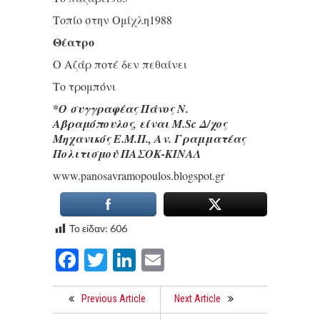
Τοπίο στην Ομίχλη1988
Θέατρο
Ο Αζάρ ποτέ δεν πεθαίνει
Το τρομπόνι
*Ο συγγραφέας Πάνος Ν.
Αβραμόπουλος, είναι M.Sc Δ/χος
Μηχανικός Ε.Μ.Π., Αν. Γραμματέας
Πολιτισμού ΠΑΣΟΚ-ΚΙΝΑΛ
www.panosavramopoulos.blogspot.gr
Το είδαν:
606
Facebook
Twitter
LinkedIn
Email
Previous Article
Next Article