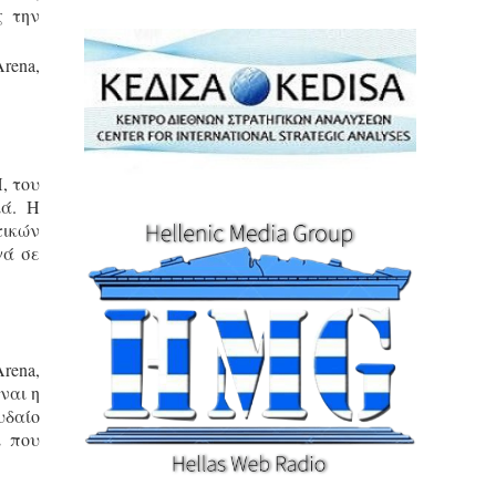
ς την
rena,
, του
ιά. Η
τικών
γά σε
rena,
ναι η
υδαίο
ι που