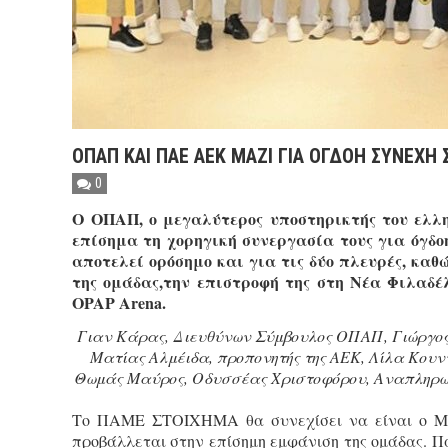
ΟΠΑΠ ΚΑΙ ΠΑΕ ΑΕΚ ΜΑΖΙ ΓΙΑ ΟΓΔΟΗ ΣΥΝΕΧΗ
0
Ο ΟΠΑΠ, ο μεγαλύτερος υποστηρικτής του ελλ
επίσημα τη χορηγική συνεργασία τους για όγδοη
αποτελεί ορόσημο και για τις δύο πλευρές, καθ
της ομάδας,την επιστροφή της στη Νέα Φιλαδέλ
OPAP Arena.
Γιαν Κάρας, Διευθύνων Σύμβουλος ΟΠΑΠ, Γιώργος 
Ματίας Αλμέιδα, προπονητής της ΑΕΚ, Λίλα Κουντ
Θωμάς Μαύρος, Οδυσσέας Χριστοφόρου, Αναπληρωτ
Το ΠΑΜΕ ΣΤΟΙΧΗΜΑ θα συνεχίσει να είναι ο Μέ
προβάλλεται στην επίσημη εμφάνιση της ομάδας. 