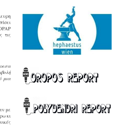
λευρη
πίσει
 OPAP
ς τις
όρεσα
μβολή
ό μια
αν με
ρω κι
νικές