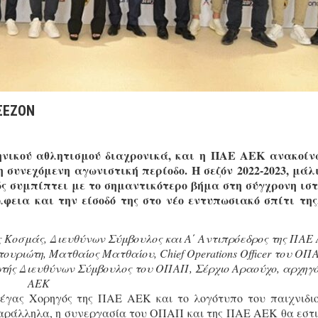
 ΣΕΖΟΝ
ηνικού αθλητισμού διαχρονικά, και η ΠΑΕ ΑΕΚ ανακοί
 συνεχόμενη αγωνιστική περίοδο. Η σεζόν 2022-2023, μάλ
ώς συμπίπτει με το σημαντικότερο βήμα στη σύγχρονη ισ
φεια και την είσοδό της στο νέο εντυπωσιακό σπίτι της
Κοσμάς, Διευθύνων Σύμβουλος και Α΄ Αντιπρόεδρος της ΠΑΕ 
ουριώτη, Ματθαίος Ματθαίου, Chief Operations Officer του ΟΠ
ής Διευθύνων Σύμβουλος του ΟΠΑΠ, Σέρχιο Αραούχο, αρχηγό
ΑΕΚ
γας Χορηγός της ΠΑΕ ΑΕΚ και το λογότυπο του παιχνιδι
Παράλληλα, η συνεργασία του ΟΠΑΠ και της ΠΑΕ ΑΕΚ θα εστι