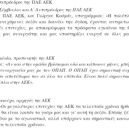
Σύμβουλος και Α΄ Αντιπρόεδρος της ΠΑΕ ΑΕΚ
ς ΠΑΕ ΑΕΚ, κος Γιώργος Κοσμάς, υπογράμμισε: «Η πολύπ
εχόμενες σεζόν και διανύει την όγδοη, έχοντας αντιμετω
ές επιτυχίες, με αποκορύφωμα τα πρόσφατα εγκαίνια της
 μας συνεργάτης και μας υποστηρίζει ενεργά σε όλες μα
έιδα, προπονητής της ΑΕΚ
σε:
«Αν και στην ομάδα βρίσκομαι εδώ και κάποιους μήνες, μπ
 συνεργασία μας με τον ΟΠΑΠ. Ο ΟΠΑΠ έχει σημαντική συ
 το αποτύπωμα του σε όλα τα επίπεδα. Είναι πολύ σημαντικ
δίπλα στην ΑΕΚ»
.
ραούχο, αρχηγός της ΑΕΚ
«Οι μεγαλύτερες επιτυχίες της ΑΕΚ τα τελευταία χρόνια ήρθ
α είναι λοιπόν το γούρι μας και γι’ αυτή τη σεζόν. Επίσης ξέ
όνο με το αγωνιστικό, αλλά υπάρχουν και σημαντικές κοινω
τα τελευταία χρόνια».