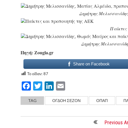
Δημήτρης Μελισσανίδης
Παίκτες 
Δημήτρης Μελισσανίδη
Πηγή: Zougla.gr
Share on Facebook
Το είδαν:
87
Facebook
Twitter
LinkedIn
Email
TAG
ΟΓΔΟΗ ΣΕΖΟΝ
ΟΠΑΠ
Π
Previous Ar