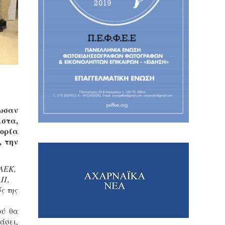
νωσαν
ιστα,
τορία
, την
ΑΕΚ,
ΑΠ,
ς της
ού θα
άσει,