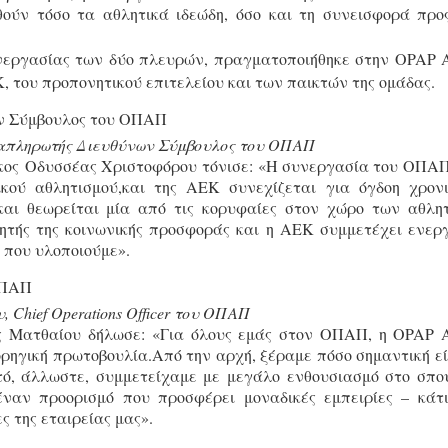
θούν τόσο τα αθλητικά ιδεώδη, όσο και τη συνεισφορά προ
υνεργασίας των δύο πλευρών, πραγματοποιήθηκε στην OPAP A
 του προπονητικού επιτελείου και των παικτών της ομάδας.
απληρωτής Διευθύνων Σύμβουλος του ΟΠΑΠ
ος Οδυσσέας Χριστοφόρου τόνισε: «Η συνεργασία του ΟΠΑΠ
κού αθλητισμού,και της ΑΕΚ συνεχίζεται για όγδοη χρον
αι θεωρείται μία από τις κορυφαίες στον χώρο των αθλη
τής της κοινωνικής προσφοράς και η ΑΕΚ συμμετέχει ενερ
ς που υλοποιούμε».
 Chief Operations Officer του ΟΠΑΠ
ίος Ματθαίου δήλωσε: «Για όλους εμάς στον ΟΠΑΠ, η OPAP A
ηγική πρωτοβουλία.Από την αρχή, ξέραμε πόσο σημαντική εί
τό, άλλωστε, συμμετείχαμε με μεγάλο ενθουσιασμό στο σπο
έναν προορισμό που προσφέρει μοναδικές εμπειρίες – κάτ
ς της εταιρείας μας».