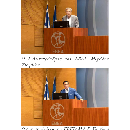
O Γ΄Αντιπρόεδρος του ΕΒΕΑ, Μιχάλης
Σιαμίδης
O Αντιπρόεδρος της ΕΒΕΤΑΜ Α.Ε, Σκιπίων