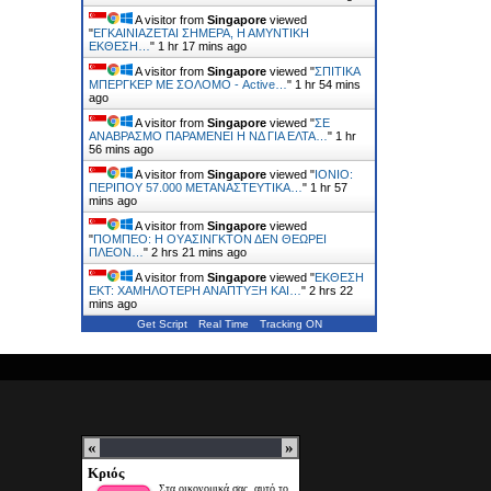
A visitor from
Singapore
viewed
"
ΕΓΚΑΙΝΙAΖΕΤΑΙ ΣΗΜΕΡΑ, Η ΑΜΥΝΤΙΚH
EΚΘΕΣΗ…
"
1 hr 17 mins ago
A visitor from
Singapore
viewed "
ΣΠΙΤΙΚΑ
ΜΠΕΡΓΚΕΡ ΜΕ ΣΟΛΟΜΟ - Active…
"
1 hr 54 mins
ago
A visitor from
Singapore
viewed "
ΣΕ
ΑΝΑΒΡΑΣΜΟ ΠΑΡΑΜΕΝΕΙ Η ΝΔ ΓΙΑ ΕΛΤΑ…
"
1 hr
56 mins ago
A visitor from
Singapore
viewed "
ΙΟΝΙΟ:
ΠΕΡΙΠΟΥ 57.000 ΜΕΤΑΝΑΣΤΕΥΤΙΚΑ…
"
1 hr 57
mins ago
A visitor from
Singapore
viewed
"
ΠΟΜΠEΟ: Η ΟΥAΣΙΝΓΚΤΟΝ ΔΕΝ ΘΕΩΡΕI
ΠΛEΟΝ…
"
2 hrs 21 mins ago
A visitor from
Singapore
viewed "
ΕΚΘΕΣΗ
ΕΚΤ: ΧΑΜΗΛΟΤΕΡΗ ΑΝΑΠΤΥΞΗ ΚΑΙ…
"
2 hrs 22
mins ago
Get Script
Real Time
Tracking ON