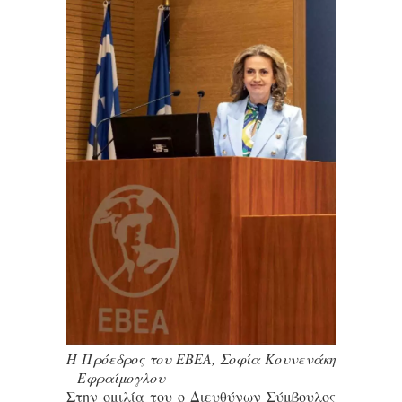
H Πρόεδρος του ΕΒΕΑ, Σοφία Κουνενάκη
– Εφραίμογλου
Στην ομιλία του ο Διευθύνων Σύμβουλος