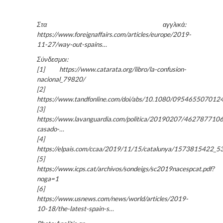
Στα αγγλικά:
https://www.foreignaffairs.com/articles/europe/2019-
11-27/way-out-spains…
Σύνδεσμοι:
[1] https://www.catarata.org/libro/la-confusion-
nacional_79820/
[2]
https://www.tandfonline.com/doi/abs/10.1080/09546550701
[3]
https://www.lavanguardia.com/politica/20190207/4627877106
casado-…
[4]
https://elpais.com/ccaa/2019/11/15/catalunya/1573815422_5
[5]
https://www.icps.cat/archivos/sondeigs/sc2019nacespcat.pdf?
noga=1
[6]
https://www.usnews.com/news/world/articles/2019-
10-18/the-latest-spain-s…