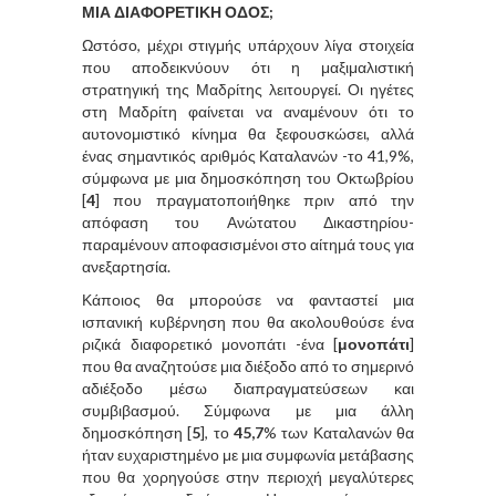
ΜΙΑ ΔΙΑΦΟΡΕΤΙΚΗ ΟΔΟΣ;
Ωστόσο, μέχρι στιγμής υπάρχουν λίγα στοιχεία
που αποδεικνύουν ότι η μαξιμαλιστική
στρατηγική της Μαδρίτης λειτουργεί. Οι ηγέτες
στη Μαδρίτη φαίνεται να αναμένουν ότι το
αυτονομιστικό κίνημα θα ξεφουσκώσει, αλλά
ένας σημαντικός αριθμός Καταλανών -το 41,9%,
σύμφωνα με μια δημοσκόπηση του Οκτωβρίου
[
4
] που πραγματοποιήθηκε πριν από την
απόφαση του Ανώτατου Δικαστηρίου-
παραμένουν αποφασισμένοι στο αίτημά τους για
ανεξαρτησία.
Κάποιος θα μπορούσε να φανταστεί μια
ισπανική κυβέρνηση που θα ακολουθούσε ένα
ριζικά διαφορετικό μονοπάτι -ένα [
μονοπάτι
]
που θα αναζητούσε μια διέξοδο από το σημερινό
αδιέξοδο μέσω διαπραγματεύσεων και
συμβιβασμού. Σύμφωνα με μια άλλη
δημοσκόπηση [
5
], το
45,7
% των Καταλανών θα
ήταν ευχαριστημένο με μια συμφωνία μετάβασης
που θα χορηγούσε στην περιοχή μεγαλύτερες