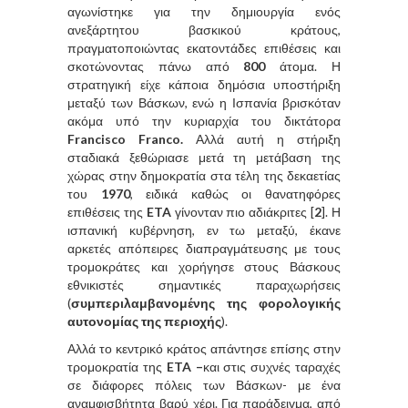
αγωνίστηκε για την δημιουργία ενός
ανεξάρτητου βασκικού κράτους,
πραγματοποιώντας εκατοντάδες επιθέσεις και
σκοτώνοντας πάνω από
800
άτομα. Η
στρατηγική είχε κάποια δημόσια υποστήριξη
μεταξύ των Βάσκων, ενώ η Ισπανία βρισκόταν
ακόμα υπό την κυριαρχία του δικτάτορα
Francisco Franco.
Αλλά αυτή η στήριξη
σταδιακά ξεθώριασε μετά τη μετάβαση της
χώρας στην δημοκρατία στα τέλη της δεκαετίας
του
1970
, ειδικά καθώς οι θανατηφόρες
επιθέσεις της
ETA
γίνονταν πιο αδιάκριτες [
2
]. Η
ισπανική κυβέρνηση, εν τω μεταξύ, έκανε
αρκετές απόπειρες διαπραγμάτευσης με τους
τρομοκράτες και χορήγησε στους Βάσκους
εθνικιστές σημαντικές παραχωρήσεις
(
συμπεριλαμβανομένης της φορολογικής
αυτονομίας της περιοχής
).
Αλλά το κεντρικό κράτος απάντησε επίσης στην
τρομοκρατία της
ETA –
και στις συχνές ταραχές
σε διάφορες πόλεις των Βάσκων- με ένα
αναμφισβήτητα βαρύ χέρι. Για παράδειγμα, από