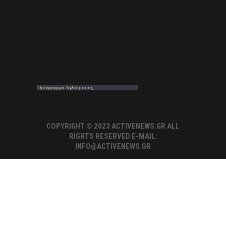
Προγραμμα Τηλεορασης
COPYRIGHT © 2023 ACTIVENEWS.GR ALL
RIGHTS RESERVED E-MAIL:
INFO@ACTIVENEWS.GR