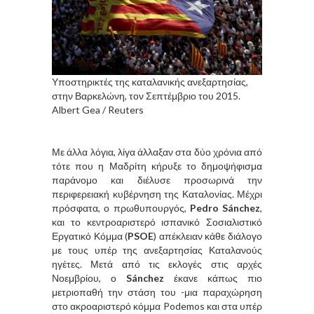
Υποστηρικτές της καταλανικής ανεξαρτησίας,
στην Βαρκελώνη, τον Σεπτέμβριο του 2015.
Albert Gea / Reuters
Με άλλα λόγια, λίγα άλλαξαν στα δύο χρόνια από
τότε που η Μαδρίτη κήρυξε το δημοψήφισμα
παράνομο και διέλυσε προσωρινά την
περιφερειακή κυβέρνηση της Καταλονίας. Μέχρι
πρόσφατα, ο πρωθυπουργός,
Pedro Sánchez
,
και το κεντροαριστερό ισπανικό Σοσιαλιστικό
Εργατικό Κόμμα (
PSOE
) απέκλειαν κάθε διάλογο
με τους υπέρ της ανεξαρτησίας Καταλανούς
ηγέτες. Μετά από τις εκλογές στις αρχές
Νοεμβρίου, ο
Sánchez
έκανε κάπως πιο
μετριοπαθή την στάση του -μια παραχώρηση
στο ακροαριστερό κόμμα Podemos και στα υπέρ