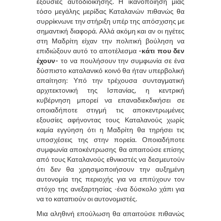
εξουσίες αυτοδιοίκησης. Η ικανοποίηση μιας
τόσο μεγάλης μερίδας Καταλανών πιθανώς θα
συρρίκνωνε την στήριξη υπέρ της απόσχισης με
σημαντική διαφορά. Αλλά ακόμη και αν οι ηγέτες
στη Μαδρίτη είχαν την πολιτική βούληση να
επιδιώξουν αυτό το αποτέλεσμα
-κάτι που δεν
έχουν-
το να πουλήσουν την συμφωνία σε ένα
δύσπιστο καταλανικό κοινό θα ήταν υπερβολική
απαίτηση: Υπό την τρέχουσα συνταγματική
αρχιτεκτονική της Ισπανίας, η κεντρική
κυβέρνηση μπορεί να επαναδιεκδικήσει σε
οποιαδήποτε στιγμή τις αποκεντρωμένες
εξουσίες αφήνοντας τους Καταλανούς χωρίς
καμία εγγύηση ότι η Μαδρίτη θα τηρήσει τις
υποσχέσεις της στην πορεία. Οποιαδήποτε
συμφωνία αποκέντρωσης θα απαιτούσε επίσης
από τους Καταλανούς εθνικιστές να δεσμευτούν
ότι δεν θα χρησιμοποιήσουν την αυξημένη
αυτονομία της περιοχής για να επιτύχουν τον
στόχο της ανεξαρτησίας -ένα δύσκολο χάπι για
να το καταπιούν οι αυτονομιστές.
Μια αληθινή επούλωση θα απαιτούσε πιθανώς