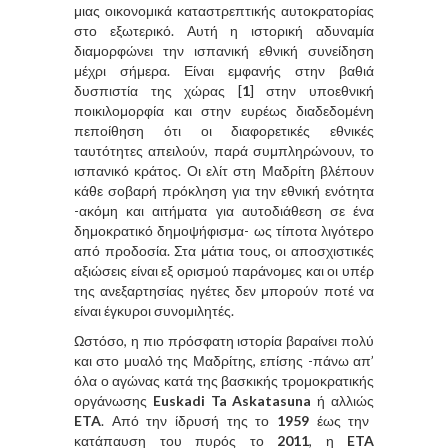
μιας οικονομικά καταστρεπτικής αυτοκρατορίας
στο εξωτερικό. Αυτή η ιστορική αδυναμία
διαμορφώνει την ισπανική εθνική συνείδηση
μέχρι σήμερα. Είναι εμφανής στην βαθιά
δυσπιστία της χώρας [
1
] στην υποεθνική
ποικιλομορφία και στην ευρέως διαδεδομένη
πεποίθηση ότι οι διαφορετικές εθνικές
ταυτότητες απειλούν, παρά συμπληρώνουν, το
ισπανικό κράτος. Οι ελίτ στη Μαδρίτη βλέπουν
κάθε σοβαρή πρόκληση για την εθνική ενότητα
-ακόμη και αιτήματα για αυτοδιάθεση σε ένα
δημοκρατικό δημοψήφισμα- ως τίποτα λιγότερο
από προδοσία. Στα μάτια τους, οι αποσχιστικές
αξιώσεις είναι εξ ορισμού παράνομες και οι υπέρ
της ανεξαρτησίας ηγέτες δεν μπορούν ποτέ να
είναι έγκυροι συνομιλητές.
Ωστόσο, η πιο πρόσφατη ιστορία βαραίνει πολύ
και στο μυαλό της Μαδρίτης, επίσης -πάνω απ’
όλα ο αγώνας κατά της βασκικής τρομοκρατικής
οργάνωσης
Euskadi Ta Askatasuna
ή αλλιώς
ETA
. Από την ίδρυσή της το
1959
έως την
κατάπαυση του πυρός το
2011
, η
ETA