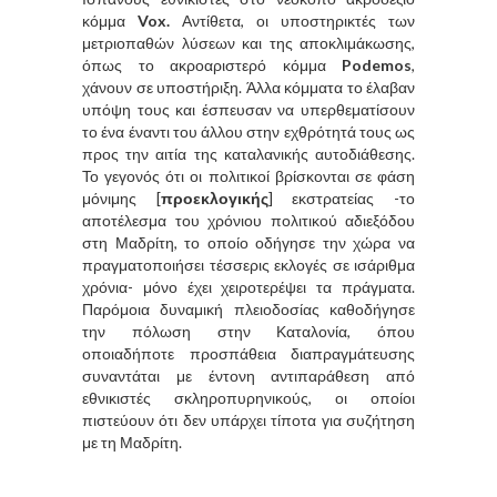
κόμμα
Vox.
Αντίθετα, οι υποστηρικτές των
μετριοπαθών λύσεων και της αποκλιμάκωσης,
όπως το ακροαριστερό κόμμα
Podemos
,
χάνουν σε υποστήριξη. Άλλα κόμματα το έλαβαν
υπόψη τους και έσπευσαν να υπερθεματίσουν
το ένα έναντι του άλλου στην εχθρότητά τους ως
προς την αιτία της καταλανικής αυτοδιάθεσης.
Το γεγονός ότι οι πολιτικοί βρίσκονται σε φάση
μόνιμης [
προεκλογικής
] εκστρατείας -το
αποτέλεσμα του χρόνιου πολιτικού αδιεξόδου
στη Μαδρίτη, το οποίο οδήγησε την χώρα να
πραγματοποιήσει τέσσερις εκλογές σε ισάριθμα
χρόνια- μόνο έχει χειροτερέψει τα πράγματα.
Παρόμοια δυναμική πλειοδοσίας καθοδήγησε
την πόλωση στην Καταλονία, όπου
οποιαδήποτε προσπάθεια διαπραγμάτευσης
συναντάται με έντονη αντιπαράθεση από
εθνικιστές σκληροπυρηνικούς, οι οποίοι
πιστεύουν ότι δεν υπάρχει τίποτα για συζήτηση
με τη Μαδρίτη.