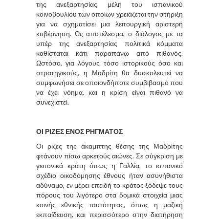
της ανεξαρτησίας μέλη του ισπανικού
κοινοβουλίου των οποίων χρειάζεται την στήριξη
για να σχηματίσει μια λειτουργική αριστερή
κυβέρνηση. Ως αποτέλεσμα, ο διάλογος με τα
υπέρ της ανεξαρτησίας πολιτικά κόμματα
καθίσταται κάτι παραπάνω από πιθανός.
Ωστόσο, για λόγους τόσο ιστορικούς όσο και
στρατηγικούς, η Μαδρίτη θα δυσκολευτεί να
συμφωνήσει σε οποιονδήποτε συμβιβασμό που
να έχει νόημα, και η κρίση είναι πιθανό να
συνεχιστεί.
ΟΙ ΡΙΖΕΣ ΕΝΟΣ ΡΗΓΜΑΤΟΣ
Οι ρίζες της άκαμπτης θέσης της Μαδρίτης
φτάνουν πίσω αρκετούς αιώνες. Σε σύγκριση με
γειτονικά κράτη όπως η Γαλλία, το ισπανικό
σχέδιο οικοδόμησης έθνους ήταν ασυνήθιστα
αδύναμο, εν μέρει επειδή το κράτος ξόδεψε τους
πόρους του λιγότερο στα δομικά στοιχεία μιας
κοινής εθνικής ταυτότητας, όπως η μαζική
εκπαίδευση, και περισσότερο στην διατήρηση