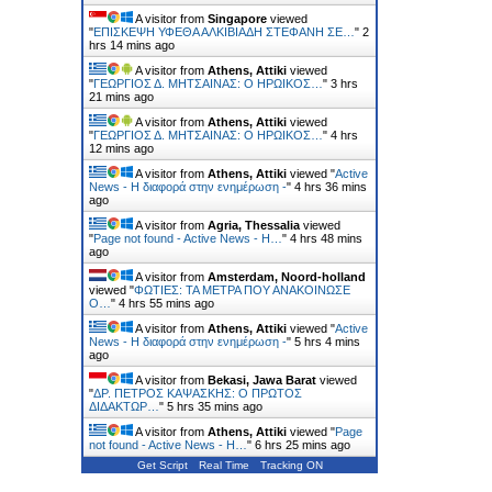
A visitor from
Singapore
viewed
"
ΕΠΙΣΚΕΨΗ ΥΦΕΘΑ ΑΛΚΙΒΙΑΔΗ ΣΤΕΦΑΝΗ ΣΕ…
"
2
hrs 14 mins ago
A visitor from
Athens, Attiki
viewed
"
ΓΕΩΡΓΙΟΣ Δ. ΜΗΤΣΑΙΝΑΣ: Ο ΗΡΩΙΚΟΣ…
"
3 hrs
21 mins ago
A visitor from
Athens, Attiki
viewed
"
ΓΕΩΡΓΙΟΣ Δ. ΜΗΤΣΑΙΝΑΣ: Ο ΗΡΩΙΚΟΣ…
"
4 hrs
12 mins ago
A visitor from
Athens, Attiki
viewed "
Active
News - Η διαφορά στην ενημέρωση -
"
4 hrs 36 mins
ago
A visitor from
Agria, Thessalia
viewed
"
Page not found - Active News - Η…
"
4 hrs 48 mins
ago
A visitor from
Amsterdam, Noord-holland
viewed "
ΦΩΤΙΕΣ: ΤΑ ΜΕΤΡΑ ΠΟΥ ΑΝΑΚΟΙΝΩΣΕ
Ο…
"
4 hrs 55 mins ago
A visitor from
Athens, Attiki
viewed "
Active
News - Η διαφορά στην ενημέρωση -
"
5 hrs 4 mins
ago
A visitor from
Bekasi, Jawa Barat
viewed
"
ΔΡ. ΠΕΤΡΟΣ ΚΑΨΑΣΚΗΣ: Ο ΠΡΩΤΟΣ
ΔΙΔΑΚΤΩΡ…
"
5 hrs 35 mins ago
A visitor from
Athens, Attiki
viewed "
Page
not found - Active News - Η…
"
6 hrs 25 mins ago
Get Script
Real Time
Tracking ON