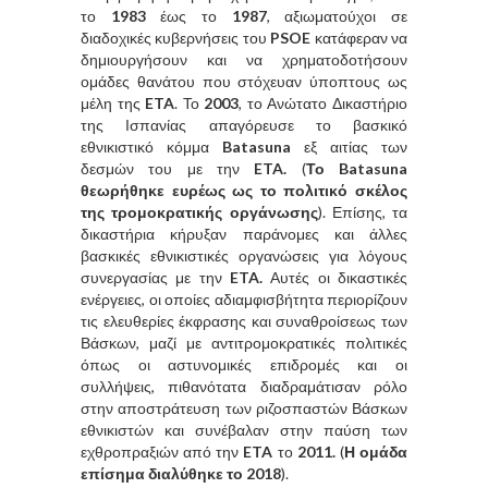
το
1983
έως το
1987
, αξιωματούχοι σε
διαδοχικές κυβερνήσεις του
PSOE
κατάφεραν να
δημιουργήσουν και να χρηματοδοτήσουν
ομάδες θανάτου που στόχευαν ύποπτους ως
μέλη της
ETA
. Το
2003
, το Ανώτατο Δικαστήριο
της Ισπανίας απαγόρευσε το βασκικό
εθνικιστικό κόμμα
Batasuna
εξ αιτίας των
δεσμών του με την
ETA.
(
Το Batasuna
θεωρήθηκε ευρέως ως το πολιτικό σκέλος
της τρομοκρατικής οργάνωσης
). Επίσης, τα
δικαστήρια κήρυξαν παράνομες και άλλες
βασκικές εθνικιστικές οργανώσεις για λόγους
συνεργασίας με την
ETA.
Αυτές οι δικαστικές
ενέργειες, οι οποίες αδιαμφισβήτητα περιορίζουν
τις ελευθερίες έκφρασης και συναθροίσεως των
Βάσκων, μαζί με αντιτρομοκρατικές πολιτικές
όπως οι αστυνομικές επιδρομές και οι
συλλήψεις, πιθανότατα διαδραμάτισαν ρόλο
στην αποστράτευση των ριζοσπαστών Βάσκων
εθνικιστών και συνέβαλαν στην παύση των
εχθροπραξιών από την
ETA
το
2011.
(
Η ομάδα
επίσημα διαλύθηκε το 2018
).