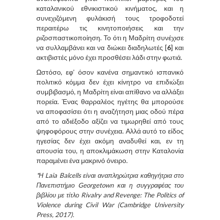
καταλανικού εθνικιστικού κινήματος, και η
συνεχιζόμενη φυλάκισή τους τροφοδοτεί
περαιτέρω τις κινητοποιήσεις και την
ριζοσπαστικοποίηση. Το ότι η Μαδρίτη συνέχισε
να συλλαμβάνει και να διώκει διαδηλωτές [
6
] και
ακτιβιστές μόνο έχει προσθέσει λάδι στην φωτιά.
Ωστόσο, εφ’ όσον κανένα σημαντικό ισπανικό
πολιτικό κόμμα δεν έχει κίνητρο να επιδιώξει
συμβιβασμό, η Μαδρίτη είναι απίθανο να αλλάξει
πορεία. Ένας θαρραλέος ηγέτης θα μπορούσε
να αποφασίσει ότι η αναζήτηση μιας οδού πέρα
από το αδιέξοδο αξίζει να τιμωρηθεί από τους
ψηφοφόρους στην συνέχεια. Αλλά αυτό το είδος
ηγεσίας δεν έχει ακόμη αναδυθεί και, εν τη
απουσία του, η αποκλιμάκωση στην Καταλονία
παραμένει ένα μακρινό όνειρο.
*Η Laia Balcells είναι αναπληρώτρια καθηγήτρια στο
Πανεπιστήμιο Georgetown και η συγγραφέας του
βιβλίου με τίτλο Rivalry and Revenge: The Politics of
Violence during Civil War (Cambridge University
Press, 2017).