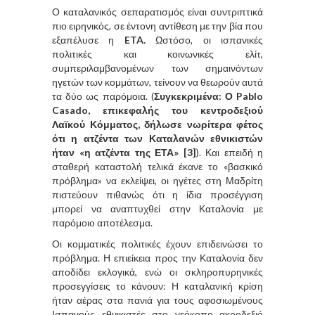
Ο καταλανικός σεπαρατισμός είναι συντριπτικά
πιο ειρηνικός, σε έντονη αντίθεση με την βία που
εξαπέλυσε η
ETA.
Ωστόσο, οι ισπανικές
πολιτικές και κοινωνικές ελίτ,
συμπεριλαμβανομένων των σημαινόντων
ηγετών των κομμάτων, τείνουν να θεωρούν αυτά
τα δύο ως παρόμοια. (
Συγκεκριμένα: Ο Pablo
Casado, επικεφαλής του κεντροδεξιού
Λαϊκού Κόμματος, δήλωσε νωρίτερα φέτος
ότι η ατζέντα των Καταλανών εθνικιστών
ήταν «η ατζέντα της ΕΤΑ» [3]
). Και επειδή η
σταθερή καταστολή τελικά έκανε το «βασκικό
πρόβλημα» να εκλείψει, οι ηγέτες στη Μαδρίτη
πιστεύουν πιθανώς ότι η ίδια προσέγγιση
μπορεί να αναπτυχθεί στην Καταλονία με
παρόμοιο αποτέλεσμα.
Οι κομματικές πολιτικές έχουν επιδεινώσει το
πρόβλημα. Η επιείκεια προς την Καταλονία δεν
αποδίδει εκλογικά, ενώ οι σκληροπυρηνικές
προσεγγίσεις το κάνουν: Η καταλανική κρίση
ήταν αέρας στα πανιά για τους αφοσιωμένους
Ισπανούς εθνικιστές στο νεόκοπο ακροδεξιό