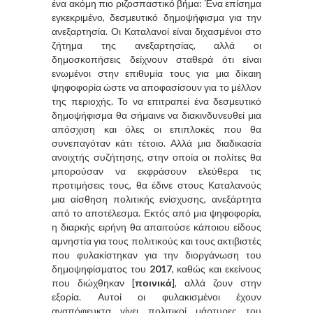
ένα ακόμη πιο ριζοσπαστικό βήμα: Ένα επίσημα
εγκεκριμένο, δεσμευτικό δημοψήφισμα για την
ανεξαρτησία. Οι Καταλανοί είναι διχασμένοι στο
ζήτημα της ανεξαρτησίας, αλλά οι
δημοσκοπήσεις δείχνουν σταθερά ότι είναι
ενωμένοι στην επιθυμία τους για μια δίκαιη
ψηφοφορία ώστε να αποφασίσουν για το μέλλον
της περιοχής. Το να επιτραπεί ένα δεσμευτικό
δημοψήφισμα θα σήμαινε να διακινδυνευθεί μια
απόσχιση και όλες οι επιπλοκές που θα
συνεπαγόταν κάτι τέτοιο. Αλλά μια διαδικασία
ανοιχτής συζήτησης, στην οποία οι πολίτες θα
μπορούσαν να εκφράσουν ελεύθερα τις
προτιμήσεις τους, θα έδινε στους Καταλανούς
μια αίσθηση πολιτικής ενίσχυσης, ανεξάρτητα
από το αποτέλεσμα. Εκτός από μια ψηφοφορία,
η διαρκής ειρήνη θα απαιτούσε κάποιου είδους
αμνηστία για τους πολιτικούς και τους ακτιβιστές
που φυλακίστηκαν για την διοργάνωση του
δημοψηφίσματος του
2017
, καθώς και εκείνους
που διώχθηκαν [
ποινικά
], αλλά ζουν στην
εξορία. Αυτοί οι φυλακισμένοι έχουν
αναπόφευκτα γίνει πολιτικοί μάρτυρες του