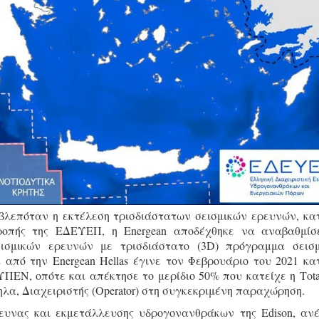
βλεπόταν η εκτέλεση τρισδιάστατων σεισμικών ερευνών, κα
ροπής της ΕΔΕΥΕΠ, η Energean αποδέχθηκε να αναβαθμίσ
ισμικών ερευνών με τρισδιάστατο (3D) πρόγραμμα σεισ
από την Energean Hellas έγινε τον Φεβρουάριο του 2021 κα
ΕΝ, οπότε και απέκτησε το μερίδιο 50% που κατείχε η Τota
ηλα, Διαχειριστής (Οperator) στη συγκεκριμένη παραχώρηση.
ρευνας και εκμετάλλευσης υδρογονανθράκων της Edison, αν