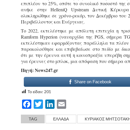
επιπλέον το 25%, οπότε το συνολικό ποσοστό της
ανήκε στην HelleniQ Upstream Δυτική Κέρκυρ
ολοκληρώθηκε σε χρόνο-ρεκόρ, τον Δεκέμβριο του
Περιβάλλοντος και Ενέργειας.
Το 2022, εκτελέστηκε με απόλυτη επιτυχία η τρι
Ramform Hyperion (ναυαρχίδα της PGS, σήμερα TG
εκτελέστηκαν εφαρμόζοντας παράλληλα τα πλέον 
παρακολούθησε και επιβεβαίωσε στο πεδίο με δικο
ότι με την έρευνα αυτή η κοινοπραξία υπερέβη σ
για έρευνες στο μπλοκ, μια απόφαση που σήμερα α
Πηγή: Νews247.gr
Share on Facebook
Το είδαν:
201
Facebook
Twitter
LinkedIn
Email
TAG
ΕΛΛΑΔΑ
ΚΥΡΙΆΚΟΣ ΜΗΤΣΟΤΆΚ