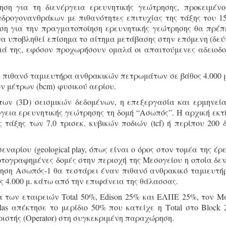
ση για τη διενέργεια ερευνητικής γεώτρησης, προκειμέν
υδρογονανθράκων με πιθανότητες επιτυχίας της τάξης του 1
υση για την πραγματοποίηση ερευνητικής γεώτρησης θα πρέπ
να υποβληθεί επίσημα το αίτημα μετάβασης στην επόμενη (δεύ
ιά της, εφόσον προχωρήσουν ομαλά οι απαιτούμενες αδειοδο
 πιθανό ταμιευτήρα ανθρακικών πετρωμάτων σε βάθος 4.000 μ
ν μέτρων (bcm) φυσικού αερίου.
ατων (3D) σεισμικών δεδομένων, η επεξεργασία και ερμηνεί
γεια ερευνητικής γεώτρησης τη δομή “Ασωπός”. Η αρχική εκτ
ης τάξης των 7,0 τρισεκ. κυβικών ποδιών (tcf) ή περίπου 200 δ
ναρίου (geological play, όπως είναι ο όρος στον τομέα της έρ
τογραφημένες δομές στην περιοχή της Μεσογείου η οποία δεν
ρηση Ασωπός-1 θα τεστάρει έναν πιθανό ανθρακικό ταμιευτή
ς 4.000 μ. κάτω από την επιφάνεια της θάλασσας.
 των εταιρειών Total 50%, Edison 25% και ΕΛΠΕ 25%, τον Μ
las απέκτησε το μερίδιο 50% που κατείχε η Τotal στο Block 
ριστής (Οperator) στη συγκεκριμένη παραχώρηση.