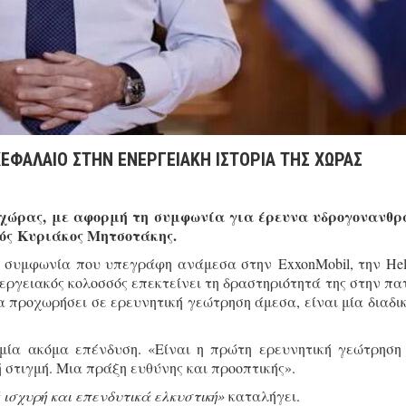
ΕΦΑΛΑΙΟ ΣΤΗΝ ΕΝΕΡΓΕΙΑΚΗ ΙΣΤΟΡΙΑ ΤΗΣ ΧΩΡΑΣ
ς χώρας, με αφορμή τη συμφωνία για έρευνα υδρογονανθ
γός Κυριάκος Μητσοτάκης.
η συμφωνία που υπεγράφη ανάμεσα στην ExxonMobil, την Hel
ενεργειακός κολοσσός επεκτείνει τη δραστηριότητά της στην πα
α προχωρήσει σε ερευνητική γεώτρηση άμεσα, είναι μία διαδι
ία ακόμα επένδυση. «Είναι η πρώτη ερευνητική γεώτρηση
ή στιγμή. Μια πράξη ευθύνης και προοπτικής».
ισχυρή και επενδυτικά ελκυστική»
καταλήγει.