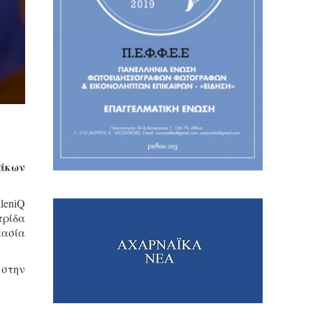
ράκων
leniQ
τρίδα
κασία
 στην