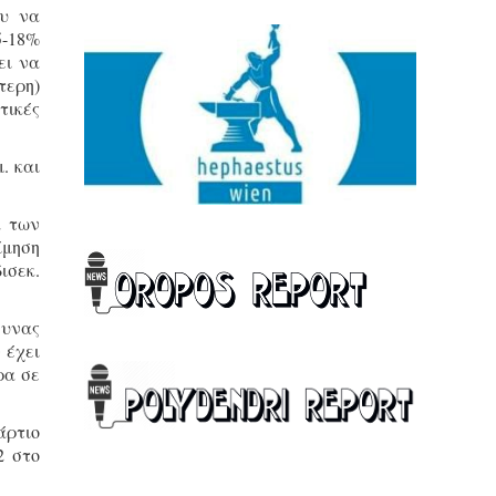
ου να
5-18%
ει να
τερη)
τικές
. και
α των
ίμηση
ισεκ.
ευνας
 έχει
ρα σε
άρτιο
2 στο