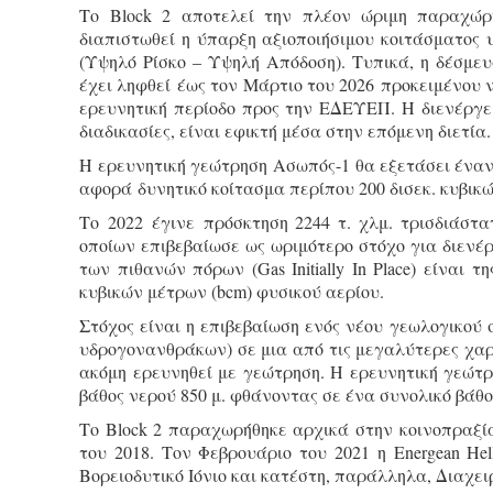
Το Block 2 αποτελεί την πλέον ώριμη παραχώρη
διαπιστωθεί η ύπαρξη αξιοποιήσιμου κοιτάσματος 
(Υψηλό Ρίσκο – Υψηλή Απόδοση). Τυπικά, η δέσμε
έχει ληφθεί έως τον Μάρτιο του 2026 προκειμένου 
ερευνητική περίοδο προς την ΕΔΕΥΕΠ. Η διενέργε
διαδικασίες, είναι εφικτή μέσα στην επόμενη διετία.
Η ερευνητική γεώτρηση Ασωπός-1 θα εξετάσει έναν
αφορά δυνητικό κοίτασμα περίπου 200 δισεκ. κυβικώ
Το 2022 έγινε πρόσκτηση 2244 τ. χλμ. τρισδιάστ
οποίων επιβεβαίωσε ως ωριμότερο στόχο για διενέρ
των πιθανών πόρων (Gas Initially In Place) είναι τ
κυβικών μέτρων (bcm) φυσικού αερίου.
Στόχος είναι η επιβεβαίωση ενός νέου γεωλογικού σε
υδρογονανθράκων) σε μια από τις μεγαλύτερες χαρ
ακόμη ερευνηθεί με γεώτρηση. Η ερευνητική γεώτ
βάθος νερού 850 μ. φθάνοντας σε ένα συνολικό βάθο
Το Block 2 παραχωρήθηκε αρχικά στην κοινοπραξία
του 2018. Τον Φεβρουάριο του 2021 η Energean Hel
Βορειοδυτικό Ιόνιο και κατέστη, παράλληλα, Διαχει