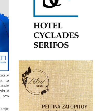
τόπιν
ει το
μικών
τόπιν
l στο
έλαβε