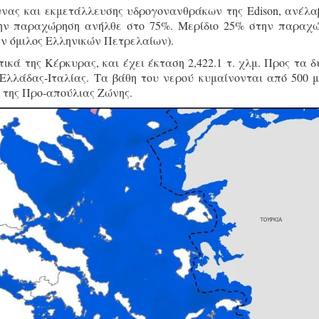
υνας και εκμετάλλευσης υδρογονανθράκων της Edison, ανέλα
την παραχώρηση ανήλθε στο 75%. Μερίδιο 25% στην παραχ
ην όμιλος Ελληνικών Πετρελαίων).
τικά της Κέρκυρας, και έχει έκταση 2,422.1 τ. χλμ. Προς τα δ
Ελλάδας-Ιταλίας. Τα βάθη του νερού κυμαίνονται από 500 μ
α της Προ-απούλιας Ζώνης.