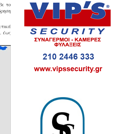
βε το
ώρηση
υτικά
. έως