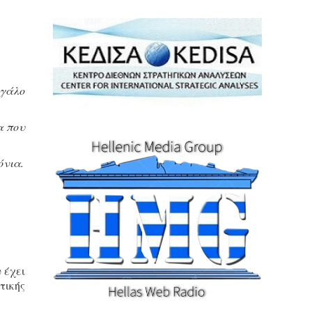
εγάλο
α που
όνια.
 έχει
τικής