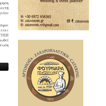
ώρηση
 αυτή
γείου
κάφος
ευνες
ΔΕΥΕΠ
ιωθεί
ρέωση