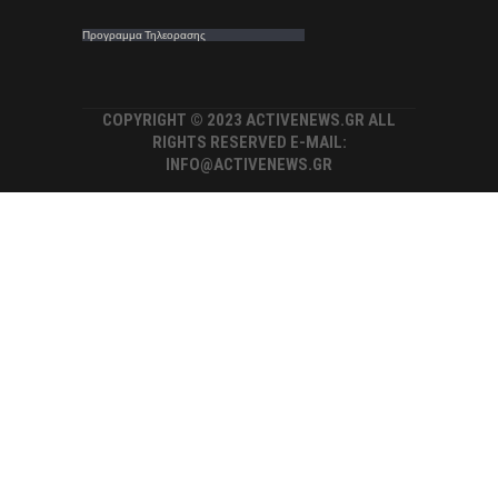
Προγραμμα Τηλεορασης
COPYRIGHT © 2023 ACTIVENEWS.GR ALL
RIGHTS RESERVED E-MAIL:
INFO@ACTIVENEWS.GR