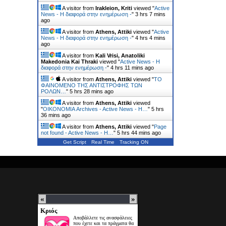
A visitor from
Irakleion, Kriti
viewed "
Active
News - Η διαφορά στην ενημέρωση -
"
3 hrs 7 mins
ago
A visitor from
Athens, Attiki
viewed "
Active
News - Η διαφορά στην ενημέρωση -
"
4 hrs 4 mins
ago
A visitor from
Kali Vrisi, Anatoliki
Makedonia Kai Thraki
viewed "
Active News - Η
διαφορά στην ενημέρωση -
"
4 hrs 11 mins ago
A visitor from
Athens, Attiki
viewed "
ΤΟ
ΦΑΙΝΟΜΕΝΟ ΤΗΣ ΑΝΤΙΣΤΡΟΦΗΣ ΤΩΝ
ΡΟΛΩΝ…
"
5 hrs 28 mins ago
A visitor from
Athens, Attiki
viewed
"
ΟΙΚΟΝΟΜΙΑ Archives - Active News - Η…
"
5 hrs
36 mins ago
A visitor from
Athens, Attiki
viewed "
Page
not found - Active News - Η…
"
5 hrs 44 mins ago
Get Script
Real Time
Tracking ON