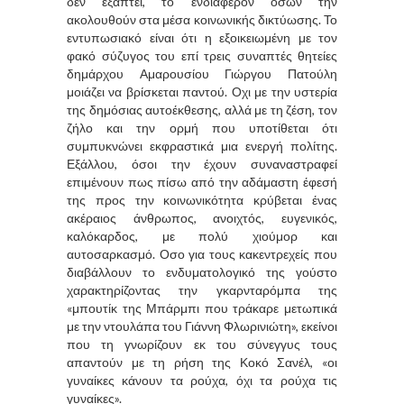
δεν εξάπτει, το ενδιαφέρον όσων την
ακολουθούν στα μέσα κοινωνικής δικτύωσης. Το
εντυπωσιακό είναι ότι η εξοικειωμένη με τον
φακό σύζυγος του επί τρεις συναπτές θητείες
δημάρχου Αμαρουσίου Γιώργου Πατούλη
μοιάζει να βρίσκεται παντού. Οχι με την υστερία
της δημόσιας αυτοέκθεσης, αλλά με τη ζέση, τον
ζήλο και την ορμή που υποτίθεται ότι
συμπυκνώνει εκφραστικά μια ενεργή πολίτης.
Εξάλλου, όσοι την έχουν συναναστραφεί
επιμένουν πως πίσω από την αδάμαστη έφεσή
της προς την κοινωνικότητα κρύβεται ένας
ακέραιος άνθρωπος, ανοιχτός, ευγενικός,
καλόκαρδος, με πολύ χιούμορ και
αυτοσαρκασμό. Οσο για τους κακεντρεχείς που
διαβάλλουν το ενδυματολογικό της γούστο
χαρακτηρίζοντας την γκαρνταρόμπα της
«μπουτίκ της Μπάρμπι που τράκαρε μετωπικά
με την ντουλάπα του Γιάννη Φλωρινιώτη», εκείνοι
που τη γνωρίζουν εκ του σύνεγγυς τους
απαντούν με τη ρήση της Κοκό Σανέλ, «οι
γυναίκες κάνουν τα ρούχα, όχι τα ρούχα τις
γυναίκες».