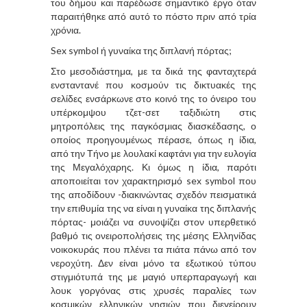
του δήμου και παρέδωσε σημαντικό έργο όταν
παραιτήθηκε από αυτό το πόστο πριν από τρία
χρόνια.
Sex symbol ή γυναίκα της διπλανή πόρτας;
Στο μεσοδιάστημα, με τα δικά της φανταχτερά
ενσταντανέ που κοσμούν τις δικτυακές της
σελίδες ενσάρκωνε στο κοινό της το όνειρο του
υπέρκομψου τζετ-σετ ταξιδιώτη στις
μητροπόλεις της παγκόσμιας διασκέδασης, ο
οποίος προηγουμένως πέρασε, όπως η ίδια,
από την Τήνο με λουλακί καφτάνι για την ευλογία
της Μεγαλόχαρης. Κι όμως η ίδια, παρότι
αποποιείται τον χαρακτηρισμό sex symbol που
της αποδίδουν -διακινώντας σχεδόν πεισματικά
την επιθυμία της να είναι η γυναίκα της διπλανής
πόρτας- μοιάζει να συνοψίζει στον υπερθετικό
βαθμό τις ονειροπολήσεις της μέσης Ελληνίδας
νοικοκυράς που πλένει τα πιάτα πάνω από τον
νεροχύτη. Δεν είναι μόνο τα εξωτικού τύπου
στιγμιότυπά της με μαγιό υπερπαραγωγή και
λουκ γοργόνας στις χρυσές παραλίες των
κοσμικών ελληνικών νησιών που διεγείρουν