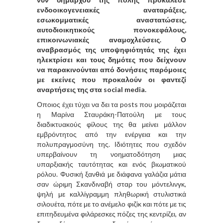
ενδοοικογενειακές αναταράξεις,
εσωκομματικές αναστατώσεις,
αυτοδιοικητικούς πονοκεφάλους,
επικοινωνιακές αναμοχλεύσεις. Ο
αναβρασμός της υποψηφιότητάς της έχει
ηλεκτρίσει και τους δημότες που δείχνουν
να παρακινούνται από δονήσεις παρόμοιες
με εκείνες που προκαλούν οι φαντεζί
αναρτήσεις της στα social media.
Οποιος έχει τύχει να δει τα posts που μοιράζεται
η Μαρίνα Σταυράκη-Πατούλη με τους
διαδικτυακούς φίλους της θα μείνει μάλλον
εμβρόντητος από την ενέργεια και την
πολυπραγμοσύνη της. Ιδιότητες που σχεδόν
υπερβαίνουν τη νοηματοδότηση μιας
υπαρξιακής ταυτότητας και ενός βιωματικού
ρόλου. Φυσική ξανθιά με διάφανα γαλάζια μάτια
σαν ώριμη Σκανδιναβή σταρ του μόντελινγκ,
ψηλή με καλλίγραμμη πληθωρική στυλιστικά
σιλουέτα, πότε με το ανέμελο φιζίκ και πότε με τις
επιτηδευμένα φιλάρεσκες πόζες της κεντρίζει, αν