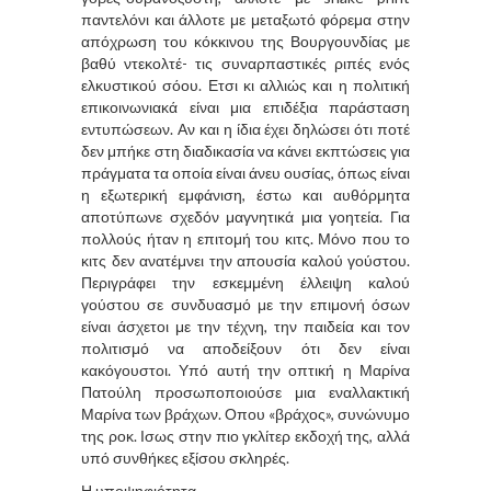
παντελόνι και άλλοτε με μεταξωτό φόρεμα στην
απόχρωση του κόκκινου της Βουργουνδίας με
βαθύ ντεκολτέ- τις συναρπαστικές ριπές ενός
ελκυστικού σόου. Ετσι κι αλλιώς και η πολιτική
επικοινωνιακά είναι μια επιδέξια παράσταση
εντυπώσεων. Αν και η ίδια έχει δηλώσει ότι ποτέ
δεν μπήκε στη διαδικασία να κάνει εκπτώσεις για
πράγματα τα οποία είναι άνευ ουσίας, όπως είναι
η εξωτερική εμφάνιση, έστω και αυθόρμητα
αποτύπωνε σχεδόν μαγνητικά μια γοητεία. Για
πολλούς ήταν η επιτομή του κιτς. Μόνο που το
κιτς δεν ανατέμνει την απουσία καλού γούστου.
Περιγράφει την εσκεμμένη έλλειψη καλού
γούστου σε συνδυασμό με την επιμονή όσων
είναι άσχετοι με την τέχνη, την παιδεία και τον
πολιτισμό να αποδείξουν ότι δεν είναι
κακόγουστοι. Υπό αυτή την οπτική η Μαρίνα
Πατούλη προσωποποιούσε μια εναλλακτική
Μαρίνα των βράχων. Οπου «βράχος», συνώνυμο
της ροκ. Ισως στην πιο γκλίτερ εκδοχή της, αλλά
υπό συνθήκες εξίσου σκληρές.
Η υποψηφιότητα