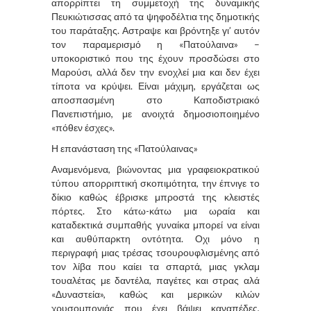
απορρίπτει τη συμμετοχή της δυναμικής
Πευκιώτισσας από τα ψηφοδέλτια της δημοτικής
του παράταξης. Αστραψε και βρόντηξε γι’ αυτόν
τον παραμερισμό η «Πατούλαινα» –
υποκοριστικό που της έχουν προσδώσει στο
Μαρούσι, αλλά δεν την ενοχλεί μια και δεν έχει
τίποτα να κρύψει. Είναι μάχιμη, εργάζεται ως
αποσπασμένη στο Καποδιστριακό
Πανεπιστήμιο, με ανοιχτά δημοσιοποιημένο
«πόθεν έσχες».
Η επανάσταση της «Πατούλαινας»
Αναμενόμενα, βιώνοντας μια γραφειοκρατικού
τύπου απορριπτική σκοπιμότητα, την έπνιγε το
δίκιο καθώς έβρισκε μπροστά της κλειστές
πόρτες. Στο κάτω-κάτω μια ωραία και
καταδεκτικά συμπαθής γυναίκα μπορεί να είναι
και αυθύπαρκτη οντότητα. Οχι μόνο η
περιγραφή μιας τρέσας τσουρουφλισμένης από
τον λίβα που καίει τα σπαρτά, μιας γκλαμ
τουαλέτας με δαντέλα, παγέτες και στρας αλά
«Δυναστεία», καθώς και μερικών κιλών
χρυσομπογιάς που έχει βάψει καναπέδες,