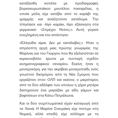
κατάξανθη κοπέλα με προδιαγραφές
βορειοευρωπαϊκού μοντέλου πασαρέλας, η
οποία μόλις είχε κατέβει από το καράβι της
γραμμής και αναζητούσε κατάλυμα. Την
πλησίασε και -λίγο καμάκι, λίγο εξάσκηση στα
γερμανικά- «Σπρέχεν Ντόιτς;». Αυτή γύρισε
ενοχλημένη και του απάντησε:
«Ελληνίδα είμαι. Δεν με κατάλαβες;». Ηταν η
απρόοπτη αρχή μιας πρώτης γνωριμίας της
Μαρίνας και του Γιώργου που θα εξελισσόταν σε
κεραυνοβόλο έρωτα με συνταγή σχεδόν
κινηματογραφικού σεναρίου. Εκείνη ήταν η
μοναχοκόρη, για την ακρίβεια μοναχοπαίδι, ενός
γνωστού δικηγόρου από τη Νέα Σμύρνη που
εργαζόταν στον ΟΛΠ και εκείνος ο μικρότερος
από τα δύο αδέλφια των οποίων η χήρα μητέρα
διατηρούσε ένα μαγαζάκι με είδη γάμων και
βαφτίσεων στα Κάτω Πετράλωνα.
Και οι δύο συμπτωματικά είχαν καταγωγή από
τα Χανιά. Η Μαρίνα Σταυράκη είχε πετύχει στη
Νομική, αλλά επειδή είχε κόλλημα με τη