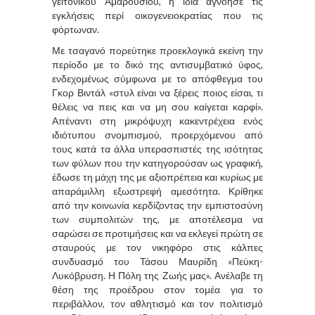
γειτονικού Αμαρουσίου, η ίδια αγνόησε τις
εγκλήσεις περί οικογενειοκρατίας που τις
φόρτωναν.
Με τσαγανό πορεύτηκε προεκλογικά εκείνη την
περίοδο με το δικό της αντισυμβατικό ύφος,
ενδεχομένως σύμφωνα με το απόφθεγμα του
Γκορ Βιντάλ «στυλ είναι να ξέρεις ποιος είσαι, τι
θέλεις να πεις και να μη σου καίγεται καρφί».
Απέναντι στη μικρόψυχη κακεντρέχεια ενός
ιδιότυπου σνομπισμού, προερχόμενου από
τους κατά τα άλλα υπερασπιστές της ισότητας
των φύλων που την κατηγορούσαν ως γραφική,
έδωσε τη μάχη της με αξιοπρέπεια και κυρίως με
απαράμιλλη εξωστρεφή αμεσότητα. Κρίθηκε
από την κοινωνία κερδίζοντας την εμπιστοσύνη
των συμπολιτών της, με αποτέλεσμα να
σαρώσει σε προτιμήσεις και να εκλεγεί πρώτη σε
σταυρούς με τον νικηφόρο στις κάλπες
συνδυασμό του Τάσου Μαυρίδη «Πεύκη-
Λυκόβρυση. Η Πόλη της Ζωής μας». Ανέλαβε τη
θέση της προέδρου στον τομέα για το
περιβάλλον, τον αθλητισμό και τον πολιτισμό