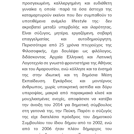
προσγειωμένη, καλλιεργημένη και ευδιάθετη
γυναίκα η οποία -παρά τα όσα άστοχα της
καταμαρτυρούν εκείνοι που δεν συμπαθούν το
υποτιθέμενα ανέμελο lifestyle της- δεν
ακροβατεί μεταξύ υπερβολής και ιλαρότητας.
Είναι σύζυγος, μητέρα, εργαζόμενη, σοβαρή
επαγγελματίας και αυτοδημιούργητη.
Περισσότερα από 25 χρόνια πτυχιούχος της
Φιλοσοφικής, έχει δουλέψει ως φιλόλογος,
διδάσκοντας Αρχαία Ελληνική και Λατινική
Λογοτεχνία σε γνωστά φροντιστήρια της Αθήνας
και του Αμαρουσίου, ενώ κόλλησε και τα ένσημά
της στην ιδιωτική και τη δημόσια Μέση
Εκπαίδευση. Εγκάρδιος και μοντέρνος
άνθρωπος, χωρίς υποκριτική ασπίδα και δόρυ
υπεροψίας, μακριά από παρακμιακά κλισέ και
μουχλιασμένες ενοχές, αποφάσισε να κατέβει
την άνοιξη του 2014 για δημοτική σύμβουλος
στη γειτονιά της, την Πεύκη. Παρότι ο σύζυγός
της είχε διατελέσει πρόεδρος του Δημοτικού
Συμβουλίου του ίδιου δήμου από το 2002, ενώ
από το 2006 ήταν πλέον δήμαρχος του