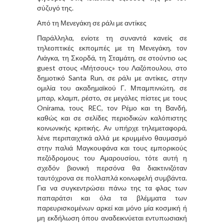
σύζυγό της.
Από τη Μενεγάκη σε ράλι με αντίκες
Παράλληλα, ενίοτε τη συναντά κανείς σε
τηλεοπτικές εκπομπές με τη Μενεγάκη, τον
Λιάγκα, τη Σκορδά, τη Σταμάτη, σε στούντιο ως
guest στους «Μήτσους» του Λαζόπουλου, στο
δημοτικό Santa Run, σε ράλι με αντίκες, στην
ομιλία του ακαδημαϊκού Γ. Μπαμπινιώτη, σε
μπαρ, κλαμπ, ρέστο, σε μεγάλες πίστες με τους
Onirama, τους REC, τον Ρέμο και τη Βανδή,
καθώς και σε σελίδες περιοδικών καλόπιστης
κοινωνικής κριτικής. Αν υπήρχε τηλεμεταφορά,
λένε περιπαιχτικά αλλά με κρυμμένο θαυμασμό
στην παλιά Μαγκουφάνα και τους εμπορικούς
πεζόδρομους του Αμαρουσίου, τότε αυτή η
σχεδόν βιονική περσόνα θα διακτινιζόταν
ταυτόχρονα σε πολλαπλά κοινωφελή συμβάντα.
Για να συγκεντρώσει πάνω της τα φλας των
παπαράτσι και όλα τα βλέμματα των
παρευρισκομένων αρκεί και μόνο μία κοσμική ή
μη εκδήλωση όπου αναδεικνύεται εντυπωσιακή