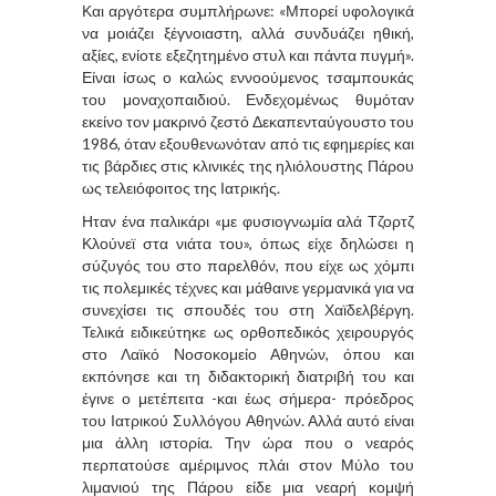
Και αργότερα συμπλήρωνε: «Μπορεί υφολογικά
να μοιάζει ξέγνοιαστη, αλλά συνδυάζει ηθική,
αξίες, ενίοτε εξεζητημένο στυλ και πάντα πυγμή».
Είναι ίσως ο καλώς εννοούμενος τσαμπουκάς
του μοναχοπαιδιού. Ενδεχομένως θυμόταν
εκείνο τον μακρινό ζεστό Δεκαπενταύγουστο του
1986, όταν εξουθενωνόταν από τις εφημερίες και
τις βάρδιες στις κλινικές της ηλιόλουστης Πάρου
ως τελειόφοιτος της Ιατρικής.
Ηταν ένα παλικάρι «με φυσιογνωμία αλά Τζορτζ
Κλούνεϊ στα νιάτα του», όπως είχε δηλώσει η
σύζυγός του στο παρελθόν, που είχε ως χόμπι
τις πολεμικές τέχνες και μάθαινε γερμανικά για να
συνεχίσει τις σπουδές του στη Χαϊδελβέργη.
Τελικά ειδικεύτηκε ως ορθοπεδικός χειρουργός
στο Λαϊκό Νοσοκομείο Αθηνών, όπου και
εκπόνησε και τη διδακτορική διατριβή του και
έγινε ο μετέπειτα -και έως σήμερα- πρόεδρος
του Ιατρικού Συλλόγου Αθηνών. Αλλά αυτό είναι
μια άλλη ιστορία. Την ώρα που ο νεαρός
περπατούσε αμέριμνος πλάι στον Μύλο του
λιμανιού της Πάρου είδε μια νεαρή κομψή