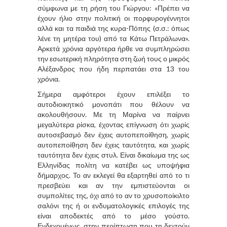
σύμφωνα με τη ρήση του Γιώργου: «Πρέπει να
έχουν ήλιο στην πολιτική οι πορφυρογέννητοι
αλλά και τα παιδιά της κυρα-Πόπης (σ.σ.: όπως
λένε τη μητέρα του) από τα Κάτω Πετράλωνα».
Αρκετά χρόνια αργότερα ήρθε να συμπληρώσει
την εσωτερική πληρότητα στη ζωή τους ο μικρός
Αλέξανδρος που ήδη περπατάει στα 13 του
χρόνια.
Σήμερα αμφότεροι έχουν επιλέξει το
αυτοδιοικητικό μονοπάτι που θέλουν να
ακολουθήσουν. Με τη Μαρίνα να παίρνει
μεγαλύτερα ρίσκα, έχοντας επίγνωση ότι χωρίς
αυτοσεβασμό δεν έχεις αυτοπεποίθηση, χωρίς
αυτοπεποίθηση δεν έχεις ταυτότητα, και χωρίς
ταυτότητα δεν έχεις στυλ. Είναι δικαίωμα της ως
Ελληνίδας πολίτη να κατέβει ως υποψήφια
δήμαρχος. Το αν εκλεγεί θα εξαρτηθεί από το τι
πρεσβεύει και αν την εμπιστεύονται οι
συμπολίτες της, όχι από το αν το χρυσοποίκιλτο
σαλόνι της ή οι ενδυματολογικές επιλογές της
είναι αποδεκτές από το μέσο γούστο.
Ενδεχομένως, στην περίπτωση που τη δεχτούν