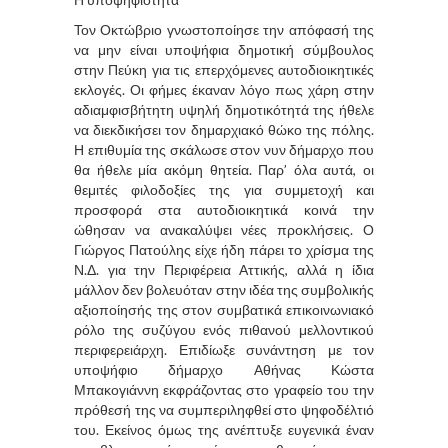
Τον Οκτώβριο γνωστοποίησε την απόφασή της
να μην είναι υποψήφια δημοτική σύμβουλος
στην Πεύκη για τις επερχόμενες αυτοδιοικητικές
εκλογές. Οι φήμες έκαναν λόγο πως χάρη στην
αδιαμφισβήτητη υψηλή δημοτικότητά της ήθελε
να διεκδικήσει τον δημαρχιακό θώκο της πόλης.
Η επιθυμία της σκάλωσε στον νυν δήμαρχο που
θα ήθελε μία ακόμη θητεία. Παρ’ όλα αυτά, οι
θεμιτές φιλοδοξίες της για συμμετοχή και
προσφορά στα αυτοδιοικητικά κοινά την
ώθησαν να ανακαλύψει νέες προκλήσεις. Ο
Γιώργος Πατούλης είχε ήδη πάρει το χρίσμα της
Ν.Δ. για την Περιφέρεια Αττικής, αλλά η ίδια
μάλλον δεν βολευόταν στην ιδέα της συμβολικής
αξιοποίησής της στον συμβατικά επικοινωνιακό
ρόλο της συζύγου ενός πιθανού μελλοντικού
περιφερειάρχη. Επιδίωξε συνάντηση με τον
υποψήφιο δήμαρχο Αθήνας Κώστα
Μπακογιάννη εκφράζοντας στο γραφείο του την
πρόθεσή της να συμπεριληφθεί στο ψηφοδέλτιό
του. Εκείνος όμως της ανέπτυξε ευγενικά έναν