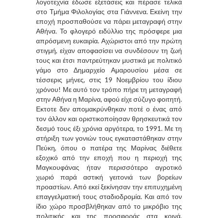
λογοτεχνία έδωσε εξετάσεις και πέρασε τελικά
στο Τμήμα Φιλολογίας στα Γιάννενα. Εκείνη την
εποχή προσπαθούσε να πάρει μεταγραφή στην
Αθήνα. Το φλογερό ειδύλλιο της πρόσφερε μια
απρόσμενη ευκαιρία. Αχώριστοι από την πρώτη
στιγμή, είχαν αποφασίσει να συνδέσουν τη ζωή
τους και έτσι παντρεύτηκαν μυστικά με πολιτικό
γάμο στο Δημαρχείο Αμαρουσίου μέσα σε
τέσσερις μήνες, στις 19 Νοεμβρίου του ίδιου
χρόνου! Με αυτό τον τρόπο πήρε τη μεταγραφή
στην Αθήνα η Μαρίνα, αφού είχε σύζυγο φοιτητή.
Εκτοτε δεν απομακρύνθηκαν ποτέ ο ένας από
τον άλλον και οριστικοποίησαν θρησκευτικά τον
δεσμό τους έξι χρόνια αργότερα, το 1991. Με τη
στήριξη των γονιών τους εγκαταστάθηκαν στην
Πεύκη, όπου ο πατέρα της Μαρίνας διέθετε
εξοχικό από την εποχή που η περιοχή της
Μαγκουφάνας ήταν περισσότερο αγροτικό
χωριό παρά αστική γειτονιά των βορείων
προαστίων. Από εκεί ξεκίνησαν την επιτυχημένη
επαγγελματική τους σταδιοδρομία. Και από τον
ίδιο χώρο προσβλήθηκαν από το μικρόβιο της
πολιτικής και της προσφοράς στα κοινά,