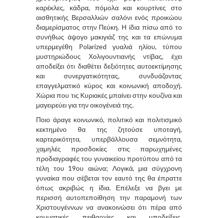
καρέκλες, κάδρα, πόμολα και κουρτίνες στο
αισθητικής Βερσαλλιών σαλόνι ενός προικώου
διαμερίσματος στην Πεύκη. Η ίδια πίσω από το
συνήθως άψογο μακιγιάζ της και τα επώνυμα
υπερμεγέθη Polarized γυαλιά ηλίου, τύπου
μυστηριώδους Χολιγουντιανής ντίβας, έχει
αποδείξει ότι διαθέτει δεξιότητες αυτοεκτίμησης
και συνεργατικότητας, συνδυάζοντας
επαγγελματικό κύρος και κοινωνική αποδοχή.
Χώρια που τις Κυριακές μπαίνει στην κουζίνα και
μαγειρεύει για την οικογένειά της.
Ποιο άραγε κοινωνικό, πολιτικό και πολιτισμικό
κεκτημένο θα της ζητούσε υποταγή,
καρτερικότητα, υπερβάλλουσα σεμνότητα,
χαμηλές προσδοκίες στις παρωχημένες
προδιαγραφές του γυναικείου προτύπου από τα
τέλη του 19ου αιώνα; Λογικά, μια σύγχρονη
γυναίκα που σέβεται τον εαυτό της θα έπραττε
όπως ακριβώς η ίδια. Επέλεξε να βγει με
περισσή αυτοπεποίθηση την παραμονή των
Χριστουγέννων να ανακοινώσει ότι πέρα από
κομματικές πειθαρχίες και υποδείξεις,