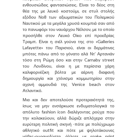
ενθουσιώδεις φαντασιώσεις. Είναι το δέος στη
θέα της με λευκό κοστούμι, σε στυλ στολής
εξόδου Νο8 των αξιωματικών του Πολεμικού
Ναυτικού με τα μεγάλα χρυσά κουμπιά σαν από
το πανωφόρι του ναυάρχου Νέλσον, με το οποίο
προσήλθε στον Λευκό Οίκο επί προεδρίας
Τραμπ. Είναι η σιέλ γούνα της στο «Galleries
Lafayette» του Παρισιού, είναι οι δερμάτινες
μπότες πάνω από το γόνατο αλά Ντ’ Αρτανιάν
τόσο στη Ρώμη όσο και στην Carnaby street
του Λονδίνου, είναι η με περίσσια χάρη
καλιφορνέζικη βόλτα με αέρινη διαφανή
δημιουργία και χτένισμα κομμωτηρίου στην
αχανή αμμουδιά της Venice beach στον
Ατλαντικό.
Μια και δεν αποτελούσε προτεραιότητά της,
ίσως να μην ενσάρκωσε ενδυματολογικά το
απόλυτο fashion icon διαλέγοντας ρούχα που
την κολακεύουν, αλλά δώριζε απλόχερα στην
ευρύτερη πολιτική σκηνή -πότε με πολύχρωμο
αθλητικό outfit και πότε με ψηλοτάκουνες
γόβες-ουρανοξύστη, άλλοτε με snake print