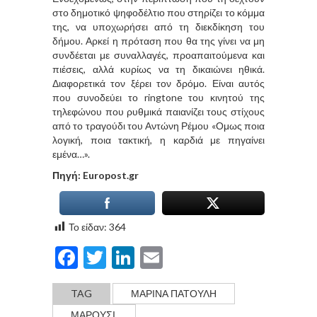
στο δημοτικό ψηφοδέλτιο που στηρίζει το κόμμα
της, να υποχωρήσει από τη διεκδίκηση του
δήμου. Αρκεί η πρόταση που θα της γίνει να μη
συνδέεται με συναλλαγές, προαπαιτούμενα και
πιέσεις, αλλά κυρίως να τη δικαιώνει ηθικά.
Διαφορετικά τον ξέρει τον δρόμο. Είναι αυτός
που συνοδεύει το ringtone του κινητού της
τηλεφώνου που ρυθμικά παιανίζει τους στίχους
από το τραγούδι του Αντώνη Ρέμου «Ομως ποια
λογική, ποια τακτική, η καρδιά με πηγαίνει
εμένα…».
Πηγή: Europost.gr
Το είδαν:
364
Facebook
Twitter
LinkedIn
Email
TAG
ΜΑΡΙΝΑ ΠΑΤΟΥΛΗ
ΜΑΡΟΥΣΙ.