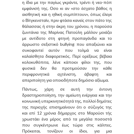
η ίδια με την παγίως γκράντε, τρέντι ή νεο-πόπ
εμφάνισή της. Οσο κι αν «στο έσχατο βάθος η
αισθητική και η ηθική συμπίπτουν», όπως έλεγε
ο Βίτγκενσταϊν, πριν φτάσει κανείς στον πάτο της
θάλασσας ή στην άκρη του χρόνου, η παρούσα
ζωντάνια της Μαρίνας Πατούλη μάλλον μοιάζει
με αντίδοτο στη φτηνή προπαγάνδα και το
άρρωστο σεξιστικό bullying που απαξιώνει και
συκοφαντεί αυτόν που τολμά να είναι
καλαίσθητα διαφορετικός. Περί ορέξεως βέβαια
κολοκυθόπιτα, λένε κάποιοι φίλοι της, που
φυσικά δεν θα προτιμούσαν την κάθε
περιφρονητικά αχτένιστη, άβαφτη και
απεριποίητη για οποιοδήποτε δημόσιο αξίωμα.
Πάντως, χάρη σε αυτή την έντονη
δραστηριοποίηση, την αμείωτη ενέργεια και την
κοινωνική υπερκινητικότητά της, πολλοί δημότες
της περιοχής επισημαίνουν ότι ο σύζυγός της
και επί 12 χρόνια δήμαρχος στο Μαρούσι τής
χρωστάει ένα μέρος από τα μεγάλα ποσοστά
που συγκέντρωνε έως τώρα στις κάλπες.
Πρόκειται, τονίζουν οι ίδιοι, για μια