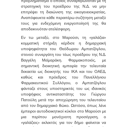
προβληματισμό ο οποίος συναρθρωνόταν με τη
στρατηγική του προέδρου της Ν.Δ. να μην
επιτρέψει τη διαιώνιση της οικογενειοκρατίας.
Αναπόφευκτα κάθε περαιτέρω συζήτηση μεταξύ
τους για ενδεχόμενη ενεργοποίησή της θα
αποδεικνυόταν ατελέσφορη.
Εν τω μεταξύ, στο Μαρούσι, τη «γαλάζια»
κομματική στήριξη κέρδισε η δημαρχιακή
υποψηφιότητα του Θεόδωρου Αμπατζόγλου,
στενού συνεργάτη του τέως προέδρου της Ν.Δ.
Βαγγέλη Μεϊμαράκη. Φαρμακοποιός, με
σημαντική διοικητική εμπειρία την τελευταία
δεκαετία ως διοικητής του ΙΚΑ και του ΟΑΕΔ,
καθώς και πρόεδρος του Πανελλήνιου
Φαρμακευτικού Συλλόγου, ο Αμπατζόγλου
φάνταζε στους υποστηρικτές του ως ιδανικός
υποψήφιος αντικαταστάτης του Γιώργου
Πατούλη μετά την αποχώρηση του τελευταίου
από τον δημαρχιακό θώκο. Ωστόσο, όπως λένε
έμπειροι αυτοδιοικητικοί κύκλοι στο Μαρούσι με
μια περίπου μονόχνοτη προσέγγιση, ο
«γαλάζιος» εκλεκτός για τον δήμο φαίνεται να