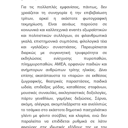
Για τις πολλαπλές εμφανίσεις, πάντως, δεν
χρειάζεται τη συνηγορία ή την επιβεβαίωση
τρίτων, αρκεί η εκάστοτε φωτογραφική
τεκμηρίωση. Είναι αενάως παρούσα σε
κοινωνικά και καλλιτεχνικά events εξωραϊστικών
και πολιτιστικών συλλόγων, σε φιλανθρωπικά
γκαλά, επιστημονικά συμπόσια, φιλολογικά τέια
και «γαλάζιες» συνεστιάσεις. Παρευρίσκεται
διαρκώς με συγκινητική τρυφερότητα σε
εκδηλώσεις ενίσχυσης πυροπαθών,
πλημμυροπαθών, ΑΜΕΑ, ορφανών παιδιών και
ανήμπορων ανθρώπων τρίτης ηλικίας. Δίνει
επίσης ακατάπαυστα το «παρών» σε εκθέσεις
ζωγραφικής, θεατρικές παραστάσεις, παιδικά
ωδεία, επιδείξεις μόδας, καταθέσεις στεφάνων,
μουσικές συναυλίες, εκκλησιαστικές δοξολογίες,
πάρτυ γενεθλίων, γαμήλιες δεξιώσεις. Σέρνει,
ακόμη, αλέγκρα, ακομπλεξάριστα και ανελλιπώς
το τσάμικο στο εκάστοτε δημοτικό πασχαλιάτικο
γλέντι με φόντο σούβλες και κλαρίνα, ενώ δεν
παραλείπει να επιδίδεται ρυθμικά σε λάτιν
φιγούρες στις ιδιωτικές εξόδους της με τον