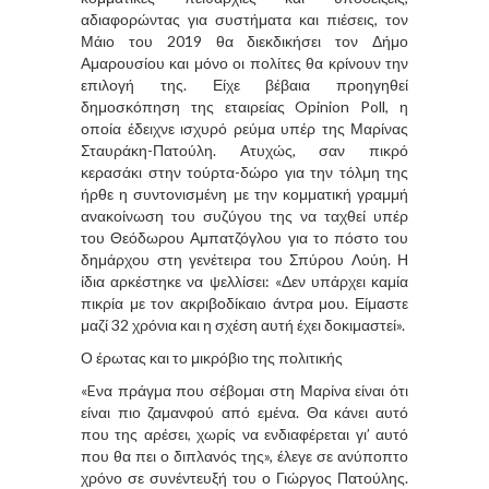
αδιαφορώντας για συστήματα και πιέσεις, τον
Μάιο του 2019 θα διεκδικήσει τον Δήμο
Αμαρουσίου και μόνο οι πολίτες θα κρίνουν την
επιλογή της. Είχε βέβαια προηγηθεί
δημοσκόπηση της εταιρείας Opinion Poll, η
οποία έδειχνε ισχυρό ρεύμα υπέρ της Μαρίνας
Σταυράκη-Πατούλη. Ατυχώς, σαν πικρό
κερασάκι στην τούρτα-δώρο για την τόλμη της
ήρθε η συντονισμένη με την κομματική γραμμή
ανακοίνωση του συζύγου της να ταχθεί υπέρ
του Θεόδωρου Αμπατζόγλου για το πόστο του
δημάρχου στη γενέτειρα του Σπύρου Λούη. Η
ίδια αρκέστηκε να ψελλίσει: «Δεν υπάρχει καμία
πικρία με τον ακριβοδίκαιο άντρα μου. Είμαστε
μαζί 32 χρόνια και η σχέση αυτή έχει δοκιμαστεί».
Ο έρωτας και το μικρόβιο της πολιτικής
«Eνα πράγμα που σέβομαι στη Μαρίνα είναι ότι
είναι πιο ζαμανφού από εμένα. Θα κάνει αυτό
που της αρέσει, χωρίς να ενδιαφέρεται γι’ αυτό
που θα πει ο διπλανός της», έλεγε σε ανύποπτο
χρόνο σε συνέντευξή του ο Γιώργος Πατούλης.