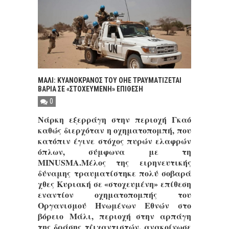
ΜΑΛΙ: ΚΥΑΝΟΚΡΑΝΟΣ ΤΟΥ ΟΗΕ ΤΡΑΥΜΑΤΙΖΕΤΑΙ
ΒΑΡΙΑ ΣΕ «ΣΤΟΧΕΥΜΕΝΗ» ΕΠΙΘΕΣΗ
0
Νάρκη εξερράγη στην περιοχή Γκαό
καθώς διερχόταν η οχηματοπομπή, που
κατόπιν έγινε στόχος πυρών ελαφρών
όπλων, σύμφωνα με τη
MINUSMA.Μέλος της
ειρηνευτικής
δύναμη
ς τραυματίστηκε πολύ σοβαρά
χθες Κυριακή σε «στοχευμένη» επίθεση
εναντίον οχηματοπομπής του
Οργανισμού Ηνωμένων Εθνών στο
βόρειο
Μάλι
, περιοχή στην αρπάγη
της δράσης τζιχαντιστών, ανακοίνωσε