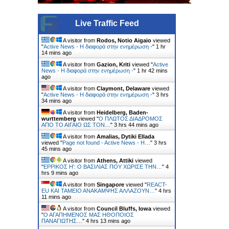
Live Traffic Feed
A visitor from
Rodos, Notio Aigaio
viewed
"
Active News - Η διαφορά στην ενημέρωση -
"
1 hr
14 mins ago
A visitor from
Gazion, Kriti
viewed "
Active
News - Η διαφορά στην ενημέρωση -
"
1 hr 42 mins
ago
A visitor from
Claymont, Delaware
viewed
"
Active News - Η διαφορά στην ενημέρωση -
"
3 hrs
34 mins ago
A visitor from
Heidelberg, Baden-
wurttemberg
viewed "
Ο ΠΛΩΤΟΣ ΔΙΑΔΡΟΜΟΣ
ΑΠΟ ΤΟ ΑΙΓΑΙΟ ΩΣ ΤΟΝ…
"
3 hrs 44 mins ago
A visitor from
Amalias, Dytiki Ellada
viewed "
Page not found - Active News - Η…
"
3 hrs
46 mins ago
A visitor from
Athens, Attiki
viewed
"
ΕΡΡΙΚΟΣ H': Ο ΒΑΣΙΛΙΑΣ ΠΟΥ ΧΩΡΙΣΕ ΤΗΝ…
"
4
hrs 9 mins ago
A visitor from
Singapore
viewed "
REACT-
EU ΚΑΙ ΤΑΜΕΙΟ ΑΝΑΚΑΜΨΗΣ ΑΛΛΑΖΟΥΝ…
"
4 hrs
11 mins ago
A visitor from
Council Bluffs, Iowa
viewed
"
Ο ΑΓΑΠΗΜΕΝΟΣ ΜΑΣ ΗΘΟΠΟΙΟΣ
ΠΑΝΑΓΙΩΤΗΣ…
"
4 hrs 13 mins ago