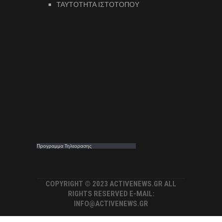
ΤΑΥΤΟΤΗΤΑ ΙΣΤΟΤΟΠΟΥ
Προγραμμα Τηλεορασης
COPYRIGHT © 2023 ACTIVENEWS.GR ALL
RIGHTS RESERVED E-MAIL:
INFO@ACTIVENEWS.GR