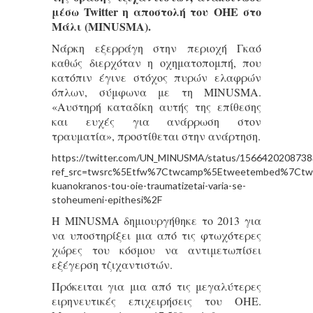
μέσω Twitter η αποστολή του
ΟΗΕ
στο
Μάλι (MINUSMA).
Νάρκη εξερράγη στην περιοχή Γκαό
καθώς διερχόταν η οχηματοπομπή, που
κατόπιν έγινε στόχος πυρών ελαφρών
όπλων, σύμφωνα με τη MINUSMA.
«Αυστηρή καταδίκη αυτής της επίθεσης
και ευχές για ανάρρωση στον
τραυματία», προστίθεται στην ανάρτηση.
https://twitter.com/UN_MINUSMA/status/156642020873
ref_src=twsrc%5Etfw%7Ctwcamp%5Etweetembed%7Ctwt
kuanokranos-tou-oie-traumatizetai-varia-se-
stoheumeni-epithesi%2F
Η MINUSMA δημιουργήθηκε το 2013 για
να υποστηρίξει μια από τις φτωχότερες
χώρες του κόσμου να αντιμετωπίσει
εξέγερση τζιχαντιστών.
Πρόκειται για μια από τις μεγαλύτερες
ειρηνευτικές επιχειρήσεις του ΟΗΕ.