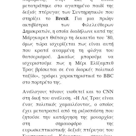
μετατράπηκε στο αγαπημένο παιδί της
δεξιάς πτέρυγας των Συντηρητικών που
Brexit
στηρίζει το
. Για μια πρώην
ακτιβίστρια των Φιλελεύθερων
Δημοκρατών, η οποία διαδήλωνε κατά της
Μάργκαρετ Θάτσερ τη δεκαετία του ’80,
όμως τώρα ισχυρίζεται πως είναι αυτή
που κρατά αναμμένη τη φλόγα του
θατσερισμού. Δικαίως μπορούμε να
ισχυριστούμε πως η Μέρι Ελίζαμπεθ
Τρας βρίσκεται σε ένα διαρκές πολιτικό
ταξίδι», γράφει χαρακτηριστικά το BBC
στο πορτρέτο της.
Ανάλογους τόνους υιοθετεί και το CNN
στη δική του ανάλυση. «Η Λιζ Τρας είναι
ένας πολιτικός χαμαιλέοντας, ο οποίος
έχει μετατραπεί από τη ριζοσπάστη που
ζητούσε την κατάργηση της μοναρχίας
στη σημαιοφόρο της
ευρωσκεπτικιστικής
δεξιάς πτέρυγας του
Συντηρητικού Κόμματος
», σημειώνει,