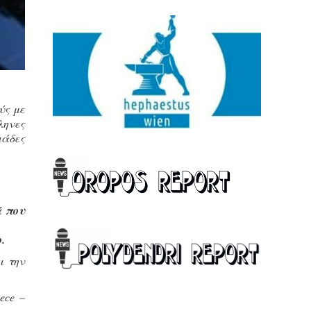
ύς με
ληνες
ιάδες
ά που
.
ι την
ece –