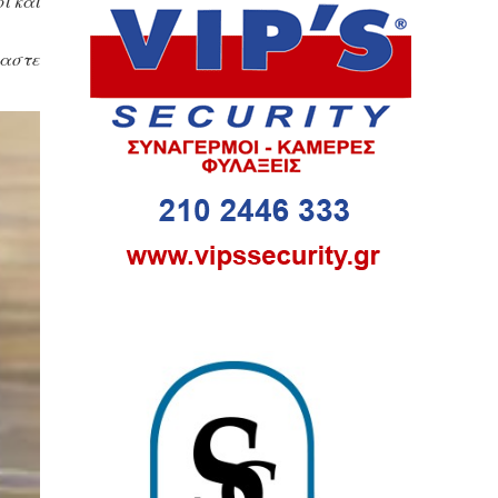
ι και
μαστε