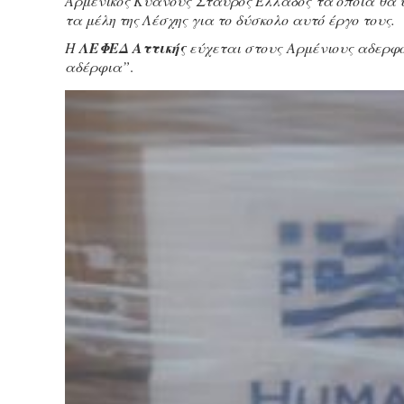
Αρμενικός Κυανούς Σταυρός Ελλάδος τα οποία θα υ
τα μέλη της Λέσχης για το δύσκολο αυτό έργο τους.
Η
ΛΕΦΕΔ Αττικής
εύχεται στους Αρμένιους αδερφο
αδέρφια”
.