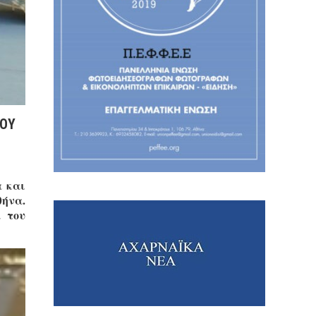
ΚΟY
α και
θήνα.
 του