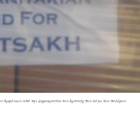
ων Αρμένιων από την Δημοκρατία του Αρτσάχ που λόγω του πολέμου