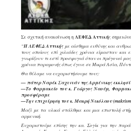
ΛΕΦΕΔ Αττική
Σε σχετική ανακοίνωση η
ς σημειώνε
“
Η ΛΕΦΕΔ Αττικής
με αίσθημα ευθύνης και ανθρωπ
τους οποίους επί χιλιάδες χρόνια είμασταν και ε
γνωρίζουν τι εστί προσφυγιά όταν οι πρόγονοί μα
χρόνια παραμονής όπως έγινε σε Μικρά Ασία, Πόντ
Θα θέλαμε να ευχαριστήσουμε τους:
— πάτερ Ναρέκ Σαχινιάν της Αρμένικης εκκλησί
—Το Φαρμακείο του κ. Γιώργος Ναούμ, Φαρμακ
προσφέραμε
—Την επιχείρηση του κ. Μακρή Νικόλαου (makrisme
Μαζί με τα υλικά στάλθηκε και μια επιστολή στήρ
αρμενική.
Ευχαριστούμε επίσης την κα. Σογίκ για την παρά