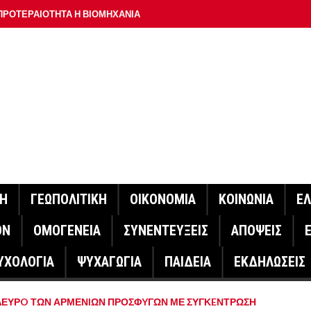
ΠΡΟΤΕΡΑΙΟΤΗΤΑ Η ΒΙΟΜΗΧΑΝΙΑ
ΟΝ ΣΠΟΥΔΑΙΟΤΕΡΟ ΕΡΜΗΝΕΥΤΗ ΛΑΚΗ ΧΑΛΚΙΑ –
ΑΦΕΙΟ ΑΘΗΝΩΝ
ΟΙΓΕΙ Η ΠΛΑΤΦΟΡΜΑ
ΓΟΝΟΤΑ ΣΑΝ ΣΗΜΕΡΑ
ΑΚΟΙΝΩΣΕ Ο ΜΗΤΣΟΤΑΚΗΣ ΓΙΑ ΤΟΥΣ ΠΥΡΟΠΛΗΚΤΟΥΣ
ΙΣ ΠΥΡΟΠΛΗΚΤΕΣ ΠΕΡΙΟΧΕΣ ΤΗΣ ΔΥΤΙΚΗΣ ΑΤΤΙΚΗΣ – ΣΤΟ
ΝΗ
ΓΕΩΠΟΛΙΤΙΚΗ
ΟΙΚΟΝΟΜΙΑ
ΚΟΙΝΩΝΙΑ
Ε
ΕΛΟΣ ΤΟΥΡΝΑΣ
ΟΝ
ΟΜΟΓΕΝΕΙΑ
ΣΥΝΕΝΤΕΥΞΕΙΣ
ΑΠΟΨΕΙΣ
ΗΝΑΣ ΕΡΕΥΝΗΤΗΣ ΣΤΗ ΔΑΝΙΑ ΣΧΕΔΙΑΖΕΙ DRONE ΓΙΑ ΤΗ
ΥΧΟΛΟΓΙΑ
ΨΥΧΑΓΩΓΙΑ
ΠΑΙΔΕΙΑ
ΕΚΔΗΛΩΣΕΙΣ
ΓΟΝΟΤΑ ΣΑΝ ΣΗΜΕΡΑ
ΠΛΕΥΡO ΤΩΝ ΑΡΜΕΝIΩΝ ΠΡΟΣΦYΓΩΝ ΜΕ ΣΥΓΚEΝΤΡΩΣΗ