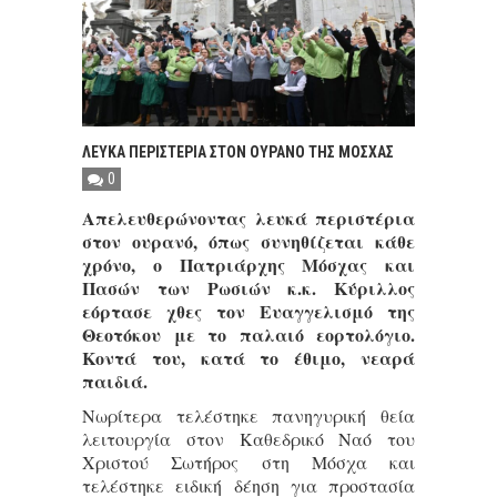
ΛΕΥΚΑ ΠΕΡΙΣΤΕΡΙΑ ΣΤΟΝ ΟΥΡΑΝΟ ΤΗΣ ΜΟΣΧΑΣ
0
Απελευθερώνοντας λευκά περιστέρια
στον ουρανό, όπως συνηθίζεται κάθε
χρόνο, ο Πατριάρχης Μόσχας και
Πασών των Ρωσιών κ.κ. Κύριλλος
εόρτασε χθες τον Ευαγγελισμό της
Θεοτόκου με το παλαιό εορτολόγιο.
Κοντά του, κατά το έθιμο, νεαρά
παιδιά.
Νωρίτερα τελέστηκε πανηγυρική θεία
λειτουργία στον Καθεδρικό Ναό του
Χριστού Σωτήρος στη Μόσχα και
τελέστηκε ειδική δέηση για προστασία