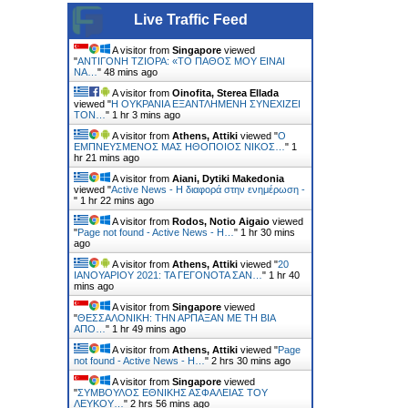
Live Traffic Feed
A visitor from
Singapore
viewed
"
ΑΝΤΙΓΟΝΗ ΤΖΙΟΡΑ: «ΤΟ ΠΑΘΟΣ ΜΟΥ ΕΙΝΑΙ
ΝΑ…
"
48 mins ago
A visitor from
Oinofita, Sterea Ellada
viewed "
H ΟΥΚΡΑΝΙΑ ΕΞΑΝΤΛΗΜΕΝΗ ΣΥΝΕΧΙΖΕΙ
ΤΟΝ…
"
1 hr 3 mins ago
A visitor from
Athens, Attiki
viewed "
Ο
ΕΜΠΝΕΥΣΜΕΝΟΣ ΜΑΣ ΗΘΟΠΟΙΟΣ ΝΙΚΟΣ…
"
1
hr 21 mins ago
A visitor from
Aiani, Dytiki Makedonia
viewed "
Active News - Η διαφορά στην ενημέρωση -
"
1 hr 22 mins ago
A visitor from
Rodos, Notio Aigaio
viewed
"
Page not found - Active News - Η…
"
1 hr 30 mins
ago
A visitor from
Athens, Attiki
viewed "
20
ΙΑΝΟΥΑΡΙΟΥ 2021: ΤΑ ΓΕΓΟΝΟΤΑ ΣΑΝ…
"
1 hr 40
mins ago
A visitor from
Singapore
viewed
"
ΘΕΣΣΑΛΟΝΙΚΗ: ΤΗΝ ΑΡΠΑΞΑΝ ΜΕ ΤΗ ΒΙΑ
ΑΠΟ…
"
1 hr 49 mins ago
A visitor from
Athens, Attiki
viewed "
Page
not found - Active News - Η…
"
2 hrs 30 mins ago
A visitor from
Singapore
viewed
"
ΣΥΜΒΟΥΛΟΣ ΕΘΝΙΚHΣ ΑΣΦAΛΕΙΑΣ ΤΟΥ
ΛΕΥΚΟY…
"
2 hrs 56 mins ago