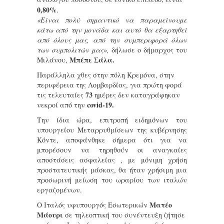
0,80%
.
«Είναι πολύ σημαντικό να παραμείνουμε
κάτω από την μονάδα και αυτό θα εξαρτηθεί
από όλους μας, από την συμπεριφορά όλων
των συμπολιτών μας»,
δήλωσε ο δήμαρχος του
Μπέπε Σάλα.
Μιλάνου,
Παράλληλα χθες στην πόλη Κρεμόνα, στην
περιφέρεια της Λομβαρδίας, για πρώτη φορά
73
τις τελευταίες
ημέρες δεν καταγράφηκαν
covid-19.
νεκροί από την
Την ίδια ώρα, επιτροπή ειδημόνων του
υπουργείου Mεταρρυθμίσεων της κυβέρνησης
Κόντε, αποφάνθηκε σήμερα ότι για να
μπορέσουν να τηρηθούν οι αναγκαίες
αποστάσεις ασφαλείας , με μόνιμη χρήση
προστατευτικής μάσκας, θα ήταν χρήσιμη μια
προσωρινή μείωση του ωραρίου των ιταλών
εργαζομένων.
Ματέο
Ο Ιταλός υφυπουργός Eσωτερικών
Μάουρι
σε τηλεοπτική του συνέντευξη ζήτησε