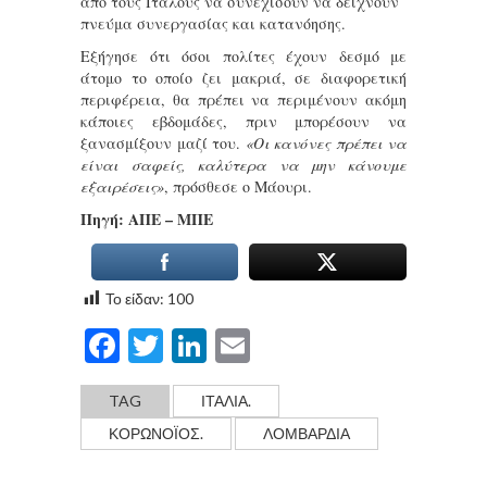
από τους Iταλούς να συνεχίσουν να δείχνουν
πνεύμα συνεργασίας και κατανόησης.
Εξήγησε ότι όσοι πολίτες έχουν δεσμό με
άτομο το οποίο ζει μακριά, σε διαφορετική
περιφέρεια, θα πρέπει να περιμένουν ακόμη
κάποιες εβδομάδες, πριν μπορέσουν να
ξανασμίξουν μαζί του.
«Οι κανόνες πρέπει να
είναι σαφείς, καλύτερα να μην κάνουμε
εξαιρέσεις»
, πρόσθεσε ο Μάουρι.
Πηγή: ΑΠΕ – ΜΠΕ
Το είδαν:
100
Facebook
Twitter
LinkedIn
Email
TAG
ΙΤΑΛΊΑ.
ΚΟΡΩΝΟΪΌΣ.
ΛΟΜΒΑΡΔΊΑ