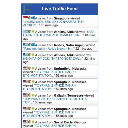
Live Traffic Feed
A visitor from
Singapore
viewed
"
ΣΥΜΒΟΥΛΟΣ ΕΘΝΙΚHΣ ΑΣΦAΛΕΙΑΣ ΤΟΥ
ΛΕΥΚΟY…
"
13 mins ago
A visitor from
Athens, Attiki
viewed "
Ο ΔΡ.
ΠΑΝΑΓΙΩΤΗΣ ΣΦΑΕΛΟΣ ΜΙΛΑΕΙ ΣΤΗΝ…
"
18 mins
ago
A visitor from
Rodos, Notio Aigaio
viewed
"
Page not found - Active News - Η…
"
22 mins ago
A visitor from
Athens, Attiki
viewed "
20
ΙΑΝΟΥΑΡΙΟΥ 2021: ΤΑ ΓΕΓΟΝΟΤΑ ΣΑΝ…
"
22 mins
ago
A visitor from
Springfield, Nebraska
viewed "
ΤΟΥΡΝΑΣ: ΖΗΤΗΣΕ ΠΛΗΡΗ
ΕΤΟΙΜΟΤΗΤΑ ΤΟΥ…
"
51 mins ago
A visitor from
Springfield, Nebraska
viewed "
ΤΟΥΡΝΑΣ: ΖΗΤΗΣΕ ΠΛΗΡΗ
ΕΤΟΙΜΟΤΗΤΑ ΤΟΥ…
"
52 mins ago
A visitor from
Gallatin, Tennessee
viewed
"
ΤΟΥΡΝΑΣ: ΖΗΤΗΣΕ ΠΛΗΡΗ ΕΤΟΙΜΟΤΗΤΑ
ΤΟΥ…
"
53 mins ago
A visitor from
Springfield, Nebraska
viewed "
ΤΟΥΡΝΑΣ: ΖΗΤΗΣΕ ΠΛΗΡΗ
ΕΤΟΙΜΟΤΗΤΑ ΤΟΥ…
"
53 mins ago
A visitor from
Social Circle, Georgia
viewed "
ΤΟΥΡΝΑΣ: ΖΗΤΗΣΕ ΠΛΗΡΗ