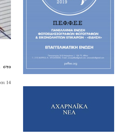
α στο
αι 14