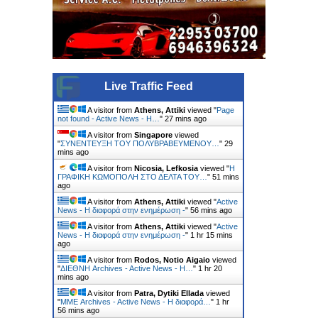
Live Traffic Feed
A visitor from
Athens, Attiki
viewed "
Page
not found - Active News - Η…
"
28 mins ago
A visitor from
Singapore
viewed
"
ΣΥΝΕΝΤΕΥΞΗ ΤΟΥ ΠΟΛΥΒΡΑΒΕΥΜΕΝΟΥ…
"
29
mins ago
A visitor from
Nicosia, Lefkosia
viewed "
Η
ΓΡΑΦΙΚΗ ΚΩΜΟΠΟΛΗ ΣΤΟ ΔΕΛΤΑ ΤΟΥ…
"
51 mins
ago
A visitor from
Athens, Attiki
viewed "
Active
News - Η διαφορά στην ενημέρωση -
"
56 mins ago
A visitor from
Athens, Attiki
viewed "
Active
News - Η διαφορά στην ενημέρωση -
"
1 hr 15 mins
ago
A visitor from
Rodos, Notio Aigaio
viewed
"
ΔΙΕΘΝΗ Archives - Active News - Η…
"
1 hr 20
mins ago
A visitor from
Patra, Dytiki Ellada
viewed
"
ΜΜΕ Archives - Active News - Η διαφορά…
"
1 hr
56 mins ago