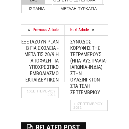
ΙΣΠΑΝΙΑ
ΜΕΓΑΛΗ ΠΥΡΚΑΓΙΑ
Previous Article
Next Article
ΕΞΕΤΑΖΟΥΝ PLAN
ΣYΝΟΔΟΣ
B ΓΙΑ ΣΧΟΛΕΙΑ -
ΚΟΡΥΦHΣ ΤΗΣ
ΜΕΤΑ ΤΙΣ 20/9 Η
ΤΕΤΡΑΜΕΡΟYΣ
ΑΠΟΦΑΣΗ ΓΙΑ
(ΗΠΑ-ΑΥΣΤΡΑΛIΑ-
ΥΠΟΧΡΕΩΤΙΚΟ
ΙΑΠΩΝIΑ-ΙΝΔIΑ)
ΕΜΒΟΛΙΑΣΜΟ
ΣΤΗΝ
ΕΚΠΑΙΔΕΥΤΙΚΩΝ
ΟΥAΣΙΝΓΚΤΟΝ
ΣΤΑ ΤEΛΗ
10 ΣΕΠΤΕΜΒΡΊΟΥ
ΣΕΠΤΕΜΒΡIΟΥ
2021
10 ΣΕΠΤΕΜΒΡΊΟΥ
2021
RELATED POST